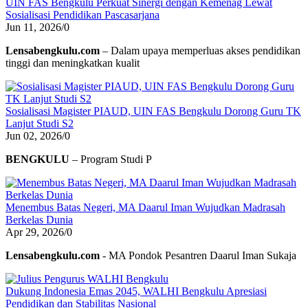
UIN FAS Bengkulu Perkuat Sinergi dengan Kemenag Lewat
Sosialisasi Pendidikan Pascasarjana
Jun 11, 2026
/
0
Lensabengkulu.com
– Dalam upaya memperluas akses pendidikan
tinggi dan meningkatkan kualit
Sosialisasi Magister PIAUD, UIN FAS Bengkulu Dorong Guru TK
Lanjut Studi S2
Jun 02, 2026
/
0
BENGKULU
– Program Studi P
Menembus Batas Negeri, MA Daarul Iman Wujudkan Madrasah
Berkelas Dunia
Apr 29, 2026
/
0
Lensabengkulu.com
- MA Pondok Pesantren Daarul Iman Sukaja
Dukung Indonesia Emas 2045, WALHI Bengkulu Apresiasi
Pendidikan dan Stabilitas Nasional