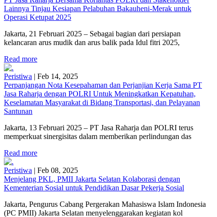
Lainnya Tinjau Kesiapan Pelabuhan Bakauheni-Merak untuk
Operasi Ketupat 2025
Jakarta, 21 Februari 2025 – Sebagai bagian dari persiapan
kelancaran arus mudik dan arus balik pada Idul fitri 2025,
Read more
Peristiwa
|
Feb 14, 2025
Perpanjangan Nota Kesepahaman dan Perjanjian Kerja Sama PT
Jasa Raharja dengan POLRI Untuk Meningkatkan Kepatuhan,
Keselamatan Masyarakat di Bidang Transportasi, dan Pelayanan
Santunan
Jakarta, 13 Februari 2025 – PT Jasa Raharja dan POLRI terus
memperkuat sinergisitas dalam memberikan perlindungan das
Read more
Peristiwa
|
Feb 08, 2025
Menjelang PKL, PMII Jakarta Selatan Kolaborasi dengan
Kementerian Sosial untuk Pendidikan Dasar Pekerja Sosial
Jakarta, Pengurus Cabang Pergerakan Mahasiswa Islam Indonesia
(PC PMII) Jakarta Selatan menyelenggarakan kegiatan kol