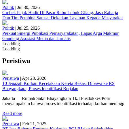
Politik
|
Jul 30, 2026
Grebek Pajak Hadir Di Pasar Rabu Lubuk Gilang, Jasa Raharja
Dan Tim Pembina Samsat Dekatkan Layanan Kepada Masyarakat
Politik
|
Jul 25, 2026
Perkuat Sinergi Publikasi Pemasyarakatan, Lapas Arga Makmur
Gandeng Asosiasi Media dan Jurnalis
Loadding
Loadding
Peristiwa
Peristiwa
|
Apr 28, 2026
10 Jenazah Korban Kecelakaan Kereta Bekasi Dibawa ke RS
Bhayangkara, Proses Identifikasi Berjalan
Jakarta — Rumah Sakit Bhayangkara Tk.I Pusdokkes Polri
menyampaikan bahwa proses identifikasi terhadap korban meningg
Read more
Peristiwa
|
Feb 21, 2025
PT Jasa Raharja Bersama Korlantas POLRI dan Stakeholder