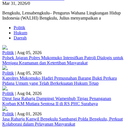
Mar 31, 2026
/
0
Bengkulu, Lensabengkulu– Pengurus Wahana Lingkungan Hidup
Indonesia (WALHI) Bengkulu, Julius menyampaikan a
Politik
Hukum
Daerah
Politik
|
Aug 05, 2026
Polsek Jajaran Polres Mukomuko Intensifkan Patroli Dialogis untuk
Menjaga Keamanan dan Ketertiban Masyarakat
Politik
|
Aug 05, 2026
Kapolres Mukomuko Hadiri Pemusnahan Barang Bukti Perkara
Pidana Umum yang Telah Berkekuatan Hukum Tetap
Politik
|
Aug 04, 2026
Dirut Jasa Raharja Dampingi Wamenhub Tinjau Penanganan
Korban KM Mutiara Sentosa II di RS PHC Surabaya
Politik
|
Aug 01, 2026
Jasa Raharja Kanwil Bengkulu Sambangi Polda Bengkulu, Perkuat
Kolaborasi dalam Pelayanan Masyarakat