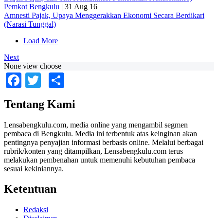
Pemkot Bengkulu
|
31 Aug 16
Amnesti Pajak, Upaya Menggerakkan Ekonomi Secara Berdikari
(Narasi Tunggal)
Load More
Next
None view choose
Facebook
Twitter
Share
Tentang Kami
Lensabengkulu.com, media online yang mengambil segmen
pembaca di Bengkulu. Media ini terbentuk atas keinginan akan
pentingnya penyajian informasi berbasis online. Melalui berbagai
rubrik/konten yang ditampilkan, Lensabengkulu.com terus
melakukan pembenahan untuk memenuhi kebutuhan pembaca
sesuai kekiniannya.
Ketentuan
Redaksi