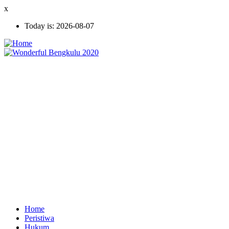
Skip
x
to
Today is:
2026-08-07
main
content
Home
Peristiwa
Ekonomi
Hukum