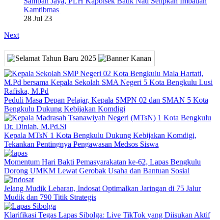
Samban Jaya, PLH Kapolsek Batik Nau Selipkan Imbauan
Kamtibmas
28 Jul 23
Next
Peduli Masa Depan Pelajar, Kepala SMPN 02 dan SMAN 5 Kota
Bengkulu Dukung Kebijakan Komdigi
Kepala MTsN 1 Kota Bengkulu Dukung Kebijakan Komdigi,
Tekankan Pentingnya Pengawasan Medsos Siswa
Momentum Hari Bakti Pemasyarakatan ke-62, Lapas Bengkulu
Dorong UMKM Lewat Gerobak Usaha dan Bantuan Sosial
Jelang Mudik Lebaran, Indosat Optimalkan Jaringan di 75 Jalur
Mudik dan 790 Titik Strategis
Klarifikasi Tegas Lapas Sibolga: Live TikTok yang Diisukan Aktif