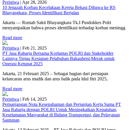
Peristiwa
|
Apr 28, 2026
10 Jenazah Korban Kecelakaan Kereta Bekasi Dibawa ke RS
Bhayangkara, Proses Identifikasi Berjalan
Jakarta — Rumah Sakit Bhayangkara Tk.I Pusdokkes Polri
menyampaikan bahwa proses identifikasi terhadap korban meningg
Read more
Peristiwa
|
Feb 21, 2025
PT Jasa Raharja Bersama Korlantas POLRI dan Stakeholder
Lainnya Tinjau Kesiapan Pelabuhan Bakauheni-Merak untuk
Operasi Ketupat 2025
Jakarta, 21 Februari 2025 – Sebagai bagian dari persiapan
kelancaran arus mudik dan arus balik pada Idul fitri 2025,
Read more
Peristiwa
|
Feb 14, 2025
Perpanjangan Nota Kesepahaman dan Perjanjian Kerja Sama PT
Jasa Raharja dengan POLRI Untuk Meningkatkan Kepatuhan,
Keselamatan Masyarakat di Bidang Transportasi, dan Pelayanan
Santunan
Jakarta, 13 Februari 2025 – PT Jasa Raharja dan POLRI terus