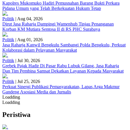
Kapolres Mukomuko Hadiri Pemusnahan Barang Bukti Perkara
Pidana Umum yang Telah Berkekuatan Hukum Tetap
Politik
|
Aug 04, 2026
Dirut Jasa Raharja Dampingi Wamenhub Tinjau Penanganan
Korban KM Mutiara Sentosa II di RS PHC Surabaya
Politik
|
Aug 01, 2026
Jasa Raharja Kanwil Bengkulu Sambangi Polda Bengkulu, Perkuat
Kolaborasi dalam Pelayanan Masyarakat
Politik
|
Jul 30, 2026
Grebek Pajak Hadir Di Pasar Rabu Lubuk Gilang, Jasa Raharja
Dan Tim Pembina Samsat Dekatkan Layanan Kepada Masyarakat
Politik
|
Jul 25, 2026
Perkuat Sinergi Publikasi Pemasyarakatan, Lapas Arga Makmur
Gandeng Asosiasi Media dan Jurnalis
Loadding
Loadding
Peristiwa