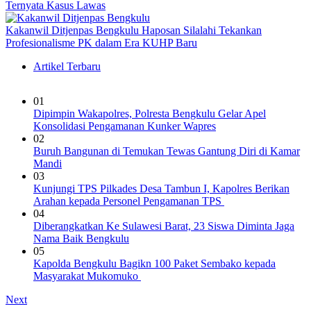
Ternyata Kasus Lawas
Kakanwil Ditjenpas Bengkulu Haposan Silalahi Tekankan
Profesionalisme PK dalam Era KUHP Baru
Artikel Terbaru
01
Dipimpin Wakapolres, Polresta Bengkulu Gelar Apel
Konsolidasi Pengamanan Kunker Wapres
02
Buruh Bangunan di Temukan Tewas Gantung Diri di Kamar
Mandi
03
Kunjungi TPS Pilkades Desa Tambun I, Kapolres Berikan
Arahan kepada Personel Pengamanan TPS
04
Diberangkatkan Ke Sulawesi Barat, 23 Siswa Diminta Jaga
Nama Baik Bengkulu
05
Kapolda Bengkulu Bagikn 100 Paket Sembako kepada
Masyarakat Mukomuko
Next