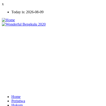
Skip
x
to
Today is:
2026-08-09
main
content
Home
Peristiwa
Ekonomi
Hukum