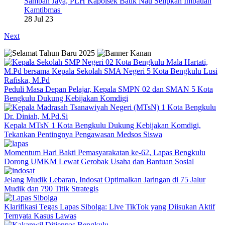
Samban Jaya, PLH Kapolsek Batik Nau Selipkan Imbauan
Kamtibmas
28 Jul 23
Next
Peduli Masa Depan Pelajar, Kepala SMPN 02 dan SMAN 5 Kota
Bengkulu Dukung Kebijakan Komdigi
Kepala MTsN 1 Kota Bengkulu Dukung Kebijakan Komdigi,
Tekankan Pentingnya Pengawasan Medsos Siswa
Momentum Hari Bakti Pemasyarakatan ke-62, Lapas Bengkulu
Dorong UMKM Lewat Gerobak Usaha dan Bantuan Sosial
Jelang Mudik Lebaran, Indosat Optimalkan Jaringan di 75 Jalur
Mudik dan 790 Titik Strategis
Klarifikasi Tegas Lapas Sibolga: Live TikTok yang Diisukan Aktif
Ternyata Kasus Lawas