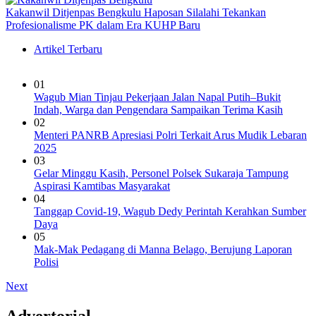
Kakanwil Ditjenpas Bengkulu Haposan Silalahi Tekankan
Profesionalisme PK dalam Era KUHP Baru
Artikel Terbaru
01
Wagub Mian Tinjau Pekerjaan Jalan Napal Putih–Bukit
Indah, Warga dan Pengendara Sampaikan Terima Kasih
02
Menteri PANRB Apresiasi Polri Terkait Arus Mudik Lebaran
2025
03
Gelar Minggu Kasih, Personel Polsek Sukaraja Tampung
Aspirasi Kamtibas Masyarakat
04
Tanggap Covid-19, Wagub Dedy Perintah Kerahkan Sumber
Daya
05
Mak-Mak Pedagang di Manna Belago, Berujung Laporan
Polisi
Next