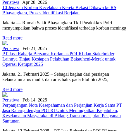
Peristiwa
|
Apr 28, 2026
10 Jenazah Korban Kecelakaan Kereta Bekasi Dibawa ke RS
Bhayangkara, Proses Identifikasi Berjalan
Jakarta — Rumah Sakit Bhayangkara Tk.I Pusdokkes Polri
menyampaikan bahwa proses identifikasi terhadap korban meningg
Read more
Peristiwa
|
Feb 21, 2025
PT Jasa Raharja Bersama Korlantas POLRI dan Stakeholder
Lainnya Tinjau Kesiapan Pelabuhan Bakauheni-Merak untuk
Operasi Ketupat 2025
Jakarta, 21 Februari 2025 – Sebagai bagian dari persiapan
kelancaran arus mudik dan arus balik pada Idul fitri 2025,
Read more
Peristiwa
|
Feb 14, 2025
Perpanjangan Nota Kesepahaman dan Perjanjian Kerja Sama PT
Jasa Raharja dengan POLRI Untuk Meningkatkan Kepatuhan,
Keselamatan Masyarakat di Bidang Transportasi, dan Pelayanan
Santunan
Jakarta, 13 Februari 2025 – PT Jasa Raharja dan POLRI terus