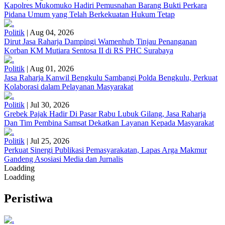
Kapolres Mukomuko Hadiri Pemusnahan Barang Bukti Perkara
Pidana Umum yang Telah Berkekuatan Hukum Tetap
Politik
|
Aug 04, 2026
Dirut Jasa Raharja Dampingi Wamenhub Tinjau Penanganan
Korban KM Mutiara Sentosa II di RS PHC Surabaya
Politik
|
Aug 01, 2026
Jasa Raharja Kanwil Bengkulu Sambangi Polda Bengkulu, Perkuat
Kolaborasi dalam Pelayanan Masyarakat
Politik
|
Jul 30, 2026
Grebek Pajak Hadir Di Pasar Rabu Lubuk Gilang, Jasa Raharja
Dan Tim Pembina Samsat Dekatkan Layanan Kepada Masyarakat
Politik
|
Jul 25, 2026
Perkuat Sinergi Publikasi Pemasyarakatan, Lapas Arga Makmur
Gandeng Asosiasi Media dan Jurnalis
Loadding
Loadding
Peristiwa