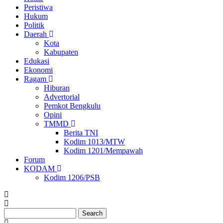
Peristiwa
Ekonomi
Hukum
Politik
Daerah
Kota
Kabupaten
Edukasi
Ekonomi
Ragam
Hiburan
Advertorial
Pemkot Bengkulu
Opini
TMMD
Berita TNI
Kodim 1013/MTW
Kodim 1201/Mempawah
Forum
KODAM
Kodim 1206/PSB
Search