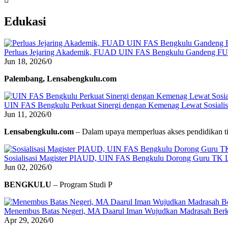
Edukasi
Perluas Jejaring Akademik, FUAD UIN FAS Bengkulu Gandeng F
Jun 18, 2026
/
0
Palembang, Lensabengkulu.com
UIN FAS Bengkulu Perkuat Sinergi dengan Kemenag Lewat Sosialisa
Jun 11, 2026
/
0
Lensabengkulu.com
– Dalam upaya memperluas akses pendidikan ti
Sosialisasi Magister PIAUD, UIN FAS Bengkulu Dorong Guru TK L
Jun 02, 2026
/
0
BENGKULU
– Program Studi P
Menembus Batas Negeri, MA Daarul Iman Wujudkan Madrasah Berk
Apr 29, 2026
/
0