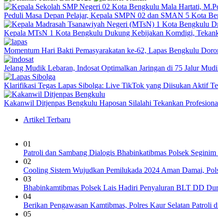
Peduli Masa Depan Pelajar, Kepala SMPN 02 dan SMAN 5 Kota Be
Kepala MTsN 1 Kota Bengkulu Dukung Kebijakan Komdigi, Tekank
Momentum Hari Bakti Pemasyarakatan ke-62, Lapas Bengkulu Dor
Jelang Mudik Lebaran, Indosat Optimalkan Jaringan di 75 Jalur Mudik
Klarifikasi Tegas Lapas Sibolga: Live TikTok yang Diisukan Aktif 
Kakanwil Ditjenpas Bengkulu Haposan Silalahi Tekankan Profesio
Artikel Terbaru
01
Patroli dan Sambang Dialogis Bhabinkatibmas Polsek Seginim
02
Cooling Sistem Wujudkan Pemilukada 2024 Aman Damai, Pol
03
Bhabinkamtibmas Polsek Lais Hadiri Penyaluran BLT DD Du
04
Berikan Pengawasan Kamtibmas, Polres Kaur Selatan Patroli di
05