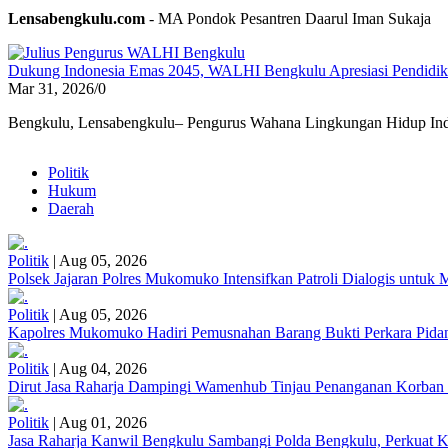
Lensabengkulu.com
- MA Pondok Pesantren Daarul Iman Sukaja
Dukung Indonesia Emas 2045, WALHI Bengkulu Apresiasi Pendidikan
Mar 31, 2026
/
0
Bengkulu, Lensabengkulu– Pengurus Wahana Lingkungan Hidup Ind
Politik
Hukum
Daerah
Politik
|
Aug 05, 2026
Polsek Jajaran Polres Mukomuko Intensifkan Patroli Dialogis untu
Politik
|
Aug 05, 2026
Kapolres Mukomuko Hadiri Pemusnahan Barang Bukti Perkara Pid
Politik
|
Aug 04, 2026
Dirut Jasa Raharja Dampingi Wamenhub Tinjau Penanganan Korban
Politik
|
Aug 01, 2026
Jasa Raharja Kanwil Bengkulu Sambangi Polda Bengkulu, Perkuat K