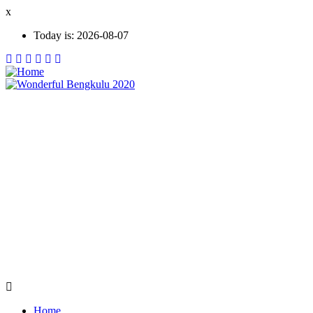
Skip
x
to
Today is:
2026-08-07
main
content
Home