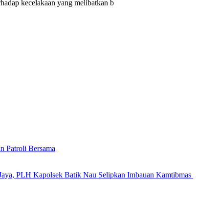
erhadap kecelakaan yang melibatkan b
n Patroli Bersama
Jaya, PLH Kapolsek Batik Nau Selipkan Imbauan Kamtibmas