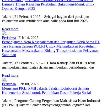
Lainnya Tinjau Kesiapan Pelabuhan Bakauheni-Merak untuk
Operasi Ketupat 2025
Jakarta, 21 Februari 2025 – Sebagai bagian dari persiapan
kelancaran arus mudik dan arus balik pada Idul fitri 2025,
Read more
Peristiwa
|
Feb 14, 2025
Perpanjangan Nota Kesepahaman dan Perjanjian Kerja Sama PT
Jasa Raharja dengan POLRI Untuk Meningkatkan Kepatuhan,
Keselamatan Masyarakat di Bidang Transportasi, dan Pelayanan
Santunan
Jakarta, 13 Februari 2025 – PT Jasa Raharja dan POLRI terus
memperkuat sinergisitas dalam memberikan perlindungan das
Read more
Peristiwa
|
Feb 08, 2025
Menjelang PKL, PMII Jakarta Selatan Kolaborasi dengan
Kementerian Sosial untuk Pendidikan Dasar Pekerja Sosial
Jakarta, Pengurus Cabang Pergerakan Mahasiswa Islam Indonesia
(PC PMII) Jakarta Selatan menyelenggarakan kegiatan kol