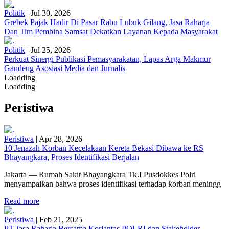
Politik
|
Jul 30, 2026
Grebek Pajak Hadir Di Pasar Rabu Lubuk Gilang, Jasa Raharja
Dan Tim Pembina Samsat Dekatkan Layanan Kepada Masyarakat
Politik
|
Jul 25, 2026
Perkuat Sinergi Publikasi Pemasyarakatan, Lapas Arga Makmur
Gandeng Asosiasi Media dan Jurnalis
Loadding
Loadding
Peristiwa
Peristiwa
|
Apr 28, 2026
10 Jenazah Korban Kecelakaan Kereta Bekasi Dibawa ke RS
Bhayangkara, Proses Identifikasi Berjalan
Jakarta — Rumah Sakit Bhayangkara Tk.I Pusdokkes Polri
menyampaikan bahwa proses identifikasi terhadap korban meningg
Read more
Peristiwa
|
Feb 21, 2025
PT Jasa Raharja Bersama Korlantas POLRI dan Stakeholder