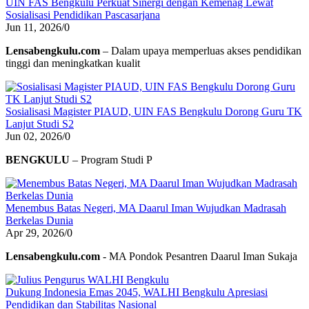
UIN FAS Bengkulu Perkuat Sinergi dengan Kemenag Lewat
Sosialisasi Pendidikan Pascasarjana
Jun 11, 2026
/
0
Lensabengkulu.com
– Dalam upaya memperluas akses pendidikan
tinggi dan meningkatkan kualit
Sosialisasi Magister PIAUD, UIN FAS Bengkulu Dorong Guru TK
Lanjut Studi S2
Jun 02, 2026
/
0
BENGKULU
– Program Studi P
Menembus Batas Negeri, MA Daarul Iman Wujudkan Madrasah
Berkelas Dunia
Apr 29, 2026
/
0
Lensabengkulu.com
- MA Pondok Pesantren Daarul Iman Sukaja
Dukung Indonesia Emas 2045, WALHI Bengkulu Apresiasi
Pendidikan dan Stabilitas Nasional