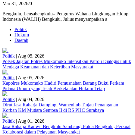
Mar 31, 2026
/
0
Bengkulu, Lensabengkulu– Pengurus Wahana Lingkungan Hidup
Indonesia (WALHI) Bengkulu, Julius menyampaikan a
Politik
Hukum
Daerah
Politik
|
Aug 05, 2026
Polsek Jajaran Polres Mukomuko Intensifkan Patroli Dialogis untuk
Menjaga Keamanan dan Ketertiban Masyarakat
Politik
|
Aug 05, 2026
Kapolres Mukomuko Hadiri Pemusnahan Barang Bukti Perkara
Pidana Umum yang Telah Berkekuatan Hukum Tetap
Politik
|
Aug 04, 2026
Dirut Jasa Raharja Dampingi Wamenhub Tinjau Penanganan
Korban KM Mutiara Sentosa II di RS PHC Surabaya
Politik
|
Aug 01, 2026
Jasa Raharja Kanwil Bengkulu Sambangi Polda Bengkulu, Perkuat
Kolaborasi dalam Pelayanan Masyarakat