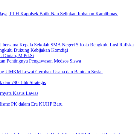
Jaya, PLH Kapolsek Batik Nau Selipkan Imbauan Kamtibmas
ngkulu Dukung Kebijakan Komdigi
an Pentingnya Pengawasan Medsos Siswa
ong UMKM Lewat Gerobak Usaha dan Bantuan Sosial
 dan 790 Titik Strategis
Ternyata Kasus Lawas
nalisme PK dalam Era KUHP Baru