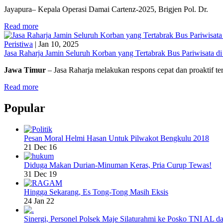
Jayapura– Kepala Operasi Damai Cartenz-2025, Brigjen Pol. Dr.
Read more
Peristiwa
|
Jan 10, 2025
Jasa Raharja Jamin Seluruh Korban yang Tertabrak Bus Pariwisata d
Jawa Timur
– Jasa Raharja melakukan respons cepat dan proaktif t
Read more
Popular
Pesan Moral Helmi Hasan Untuk Pilwakot Bengkulu 2018
21 Dec 16
Diduga Makan Durian-Minuman Keras, Pria Curup Tewas!
31 Dec 19
Hingga Sekarang, Es Tong-Tong Masih Eksis
24 Jan 22
Sinergi, Personel Polsek Maje Silaturahmi ke Posko TNI AL da