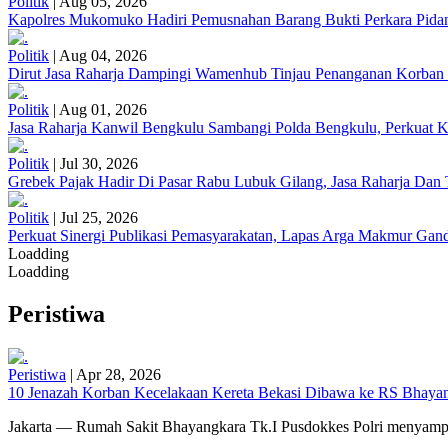
Politik
|
Aug 05, 2026
Kapolres Mukomuko Hadiri Pemusnahan Barang Bukti Perkara Pid
Politik
|
Aug 04, 2026
Dirut Jasa Raharja Dampingi Wamenhub Tinjau Penanganan Korban
Politik
|
Aug 01, 2026
Jasa Raharja Kanwil Bengkulu Sambangi Polda Bengkulu, Perkuat K
Politik
|
Jul 30, 2026
Grebek Pajak Hadir Di Pasar Rabu Lubuk Gilang, Jasa Raharja Da
Politik
|
Jul 25, 2026
Perkuat Sinergi Publikasi Pemasyarakatan, Lapas Arga Makmur Gand
Loadding
Loadding
Peristiwa
Peristiwa
|
Apr 28, 2026
10 Jenazah Korban Kecelakaan Kereta Bekasi Dibawa ke RS Bhayangk
Jakarta — Rumah Sakit Bhayangkara Tk.I Pusdokkes Polri menyampai