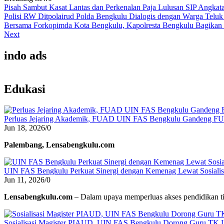
Pisah Sambut Kasat Lantas dan Perkenalan Paja Lulusan SIP Angkata
Polisi RW Ditpolairud Polda Bengkulu Dialogis dengan Warga Tel
Bersama Forkopimda Kota Bengkulu, Kapolresta Bengkulu Bagikan 
Next
indo ads
Edukasi
Perluas Jejaring Akademik, FUAD UIN FAS Bengkulu Gandeng F
Jun 18, 2026
/
0
Palembang, Lensabengkulu.com
UIN FAS Bengkulu Perkuat Sinergi dengan Kemenag Lewat Sosialisa
Jun 11, 2026
/
0
Lensabengkulu.com
– Dalam upaya memperluas akses pendidikan ti
Sosialisasi Magister PIAUD, UIN FAS Bengkulu Dorong Guru TK L