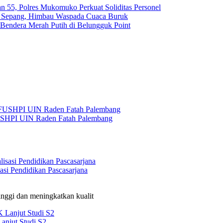
n 55, Polres Mukomuko Perkuat Soliditas Personel
uk Sepang, Himbau Waspada Cuaca Buruk
Bendera Merah Putih di Belungguk Point
USHPI UIN Raden Fatah Palembang
si Pendidikan Pascasarjana
nggi dan meningkatkan kualit
anjut Studi S2