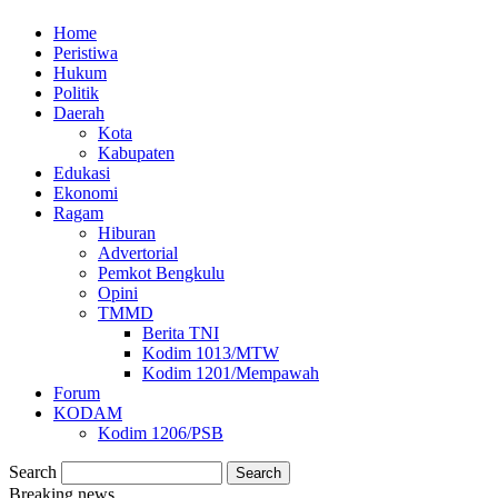
Home
Peristiwa
Hukum
Politik
Daerah
Kota
Kabupaten
Edukasi
Ekonomi
Ragam
Hiburan
Advertorial
Pemkot Bengkulu
Opini
TMMD
Berita TNI
Kodim 1013/MTW
Kodim 1201/Mempawah
Forum
KODAM
Kodim 1206/PSB
Search
Breaking news