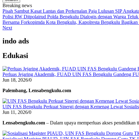
Breaking news
Pisah Sambut Kasat Lantas dan Perkenalan Paja Lulusan SIP Angkata
Polisi RW Ditpolairud Polda Bengkulu Dialogis dengan Warga Tel
Bersama Forkopimda Kota Bengkulu, Kapolresta Bengkulu Bagikan 
Next
indo ads
Edukasi
Perluas Jejaring Akademik, FUAD UIN FAS Bengkulu Gandeng F
Jun 18, 2026
/
0
Palembang, Lensabengkulu.com
UIN FAS Bengkulu Perkuat Sinergi dengan Kemenag Lewat Sosialisa
Jun 11, 2026
/
0
Lensabengkulu.com
– Dalam upaya memperluas akses pendidikan ti
Sosialisasi Magister PIAUD, UIN FAS Bengkulu Dorong Guru TK L