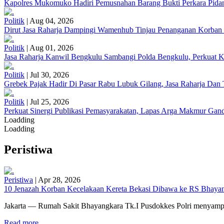
Kapolres Mukomuko Hadiri Pemusnahan Barang Bukti Perkara Pid
Politik
|
Aug 04, 2026
Dirut Jasa Raharja Dampingi Wamenhub Tinjau Penanganan Korban
Politik
|
Aug 01, 2026
Jasa Raharja Kanwil Bengkulu Sambangi Polda Bengkulu, Perkuat K
Politik
|
Jul 30, 2026
Grebek Pajak Hadir Di Pasar Rabu Lubuk Gilang, Jasa Raharja Da
Politik
|
Jul 25, 2026
Perkuat Sinergi Publikasi Pemasyarakatan, Lapas Arga Makmur Gand
Loadding
Loadding
Peristiwa
Peristiwa
|
Apr 28, 2026
10 Jenazah Korban Kecelakaan Kereta Bekasi Dibawa ke RS Bhayangk
Jakarta — Rumah Sakit Bhayangkara Tk.I Pusdokkes Polri menyampai
Read more