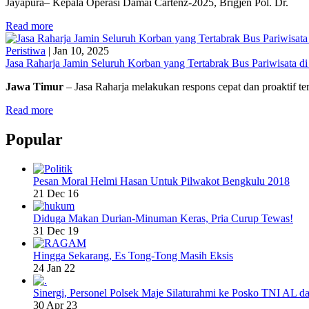
Jayapura– Kepala Operasi Damai Cartenz-2025, Brigjen Pol. Dr.
Read more
Peristiwa
|
Jan 10, 2025
Jasa Raharja Jamin Seluruh Korban yang Tertabrak Bus Pariwisata d
Jawa Timur
– Jasa Raharja melakukan respons cepat dan proaktif t
Read more
Popular
Pesan Moral Helmi Hasan Untuk Pilwakot Bengkulu 2018
21 Dec 16
Diduga Makan Durian-Minuman Keras, Pria Curup Tewas!
31 Dec 19
Hingga Sekarang, Es Tong-Tong Masih Eksis
24 Jan 22
Sinergi, Personel Polsek Maje Silaturahmi ke Posko TNI AL da
30 Apr 23