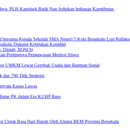
Jaya, PLH Kapolsek Batik Nau Selipkan Imbauan Kamtibmas
ngkulu Dukung Kebijakan Komdigi
an Pentingnya Pengawasan Medsos Siswa
ong UMKM Lewat Gerobak Usaha dan Bantuan Sosial
 dan 790 Titik Strategis
Ternyata Kasus Lawas
nalisme PK dalam Era KUHP Baru
ksi Unjuk Rasa Hari Buruh Oleh Aliansi BEM Provinsi Bengkulu