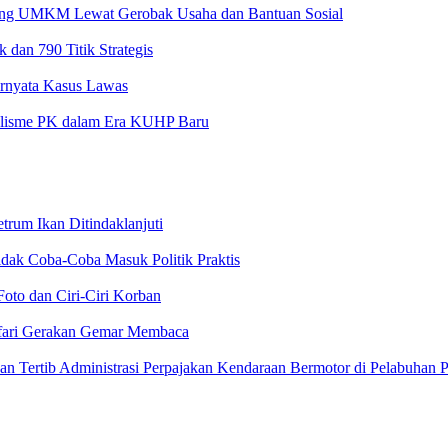
ong UMKM Lewat Gerobak Usaha dan Bantuan Sosial
 dan 790 Titik Strategis
Ternyata Kasus Lawas
nalisme PK dalam Era KUHP Baru
rum Ikan Ditindaklanjuti
dak Coba-Coba Masuk Politik Praktis
Foto dan Ciri-Ciri Korban
afari Gerakan Gemar Membaca
an Tertib Administrasi Perpajakan Kendaraan Bermotor di Pelabuhan P