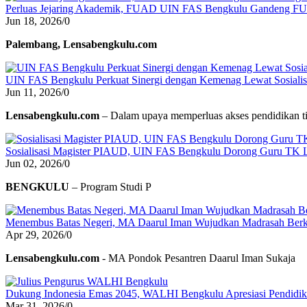
Perluas Jejaring Akademik, FUAD UIN FAS Bengkulu Gandeng F
Jun 18, 2026
/
0
Palembang, Lensabengkulu.com
UIN FAS Bengkulu Perkuat Sinergi dengan Kemenag Lewat Sosialisa
Jun 11, 2026
/
0
Lensabengkulu.com
– Dalam upaya memperluas akses pendidikan ti
Sosialisasi Magister PIAUD, UIN FAS Bengkulu Dorong Guru TK L
Jun 02, 2026
/
0
BENGKULU
– Program Studi P
Menembus Batas Negeri, MA Daarul Iman Wujudkan Madrasah Berk
Apr 29, 2026
/
0
Lensabengkulu.com
- MA Pondok Pesantren Daarul Iman Sukaja
Dukung Indonesia Emas 2045, WALHI Bengkulu Apresiasi Pendidikan
Mar 31, 2026
/
0