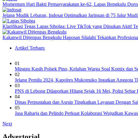
Momentum Hari Bakti Pemasyarakatan ke-62, Lapas Bengkulu Dor
Jelang Mudik Lebaran, Indosat Optimalkan Jaringan di 75 Jalur Mudik
Klarifikasi Tegas Lapas Sibolga: Live TikTok yang Diisukan Aktif 
Kakanwil Ditjenpas Bengkulu Haposan Silalahi Tekankan Profesio
Artikel Terbaru
01
Minggu Kasih Polsek Pino, Keluhan Warga Soal Komix dan Set
02
Jelang Pemilu 2024, Kapolres Mukomuko Ingatkan Anggota Ti
03
PNS di Lebong Dilaporkan Hilang Sejak 16 Mei, Polisi Sebar 
04
Dinas Perpustakan dan Asrsip Tingkatkan Layanan Dengan S
05
Jasa Raharja dan Pelindo Perkuat Kolaborasi Wujudkan Kawas
Next
Advertorial