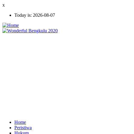
Skip
x
to
Today is:
2026-08-07
main
content
Home
Peristiwa
Ekonomi
Hukum