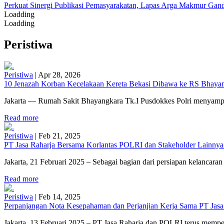
Perkuat Sinergi Publikasi Pemasyarakatan, Lapas Arga Makmur Gand
Loadding
Loadding
Peristiwa
Peristiwa
|
Apr 28, 2026
10 Jenazah Korban Kecelakaan Kereta Bekasi Dibawa ke RS Bhayangk
Jakarta — Rumah Sakit Bhayangkara Tk.I Pusdokkes Polri menyampai
Read more
Peristiwa
|
Feb 21, 2025
PT Jasa Raharja Bersama Korlantas POLRI dan Stakeholder Lainnya
Jakarta, 21 Februari 2025 – Sebagai bagian dari persiapan kelancaran 
Read more
Peristiwa
|
Feb 14, 2025
Perpanjangan Nota Kesepahaman dan Perjanjian Kerja Sama PT Jasa
Jakarta, 13 Februari 2025 – PT Jasa Raharja dan POLRI terus mempe