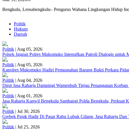
Bengkulu, Lensabengkulu– Pengurus Wahana Lingkungan Hidup Ind
Politik
Hukum
Daerah
Politik
|
Aug 05, 2026
Polsek Jajaran Polres Mukomuko Intensifkan Patroli Dialogis untu
Politik
|
Aug 05, 2026
Kapolres Mukomuko Hadiri Pemusnahan Barang Bukti Perkara Pid
Politik
|
Aug 04, 2026
Dirut Jasa Raharja Dampingi Wamenhub Tinjau Penanganan Korban
Politik
|
Aug 01, 2026
Jasa Raharja Kanwil Bengkulu Sambangi Polda Bengkulu, Perkuat K
Politik
|
Jul 30, 2026
Grebek Pajak Hadir Di Pasar Rabu Lubuk Gilang, Jasa Raharja Da
Politik
|
Jul 25, 2026