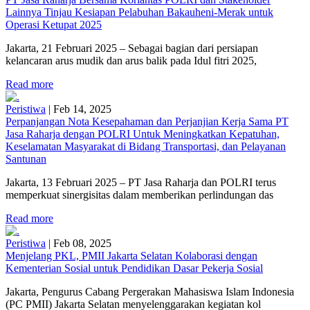
Lainnya Tinjau Kesiapan Pelabuhan Bakauheni-Merak untuk
Operasi Ketupat 2025
Jakarta, 21 Februari 2025 – Sebagai bagian dari persiapan
kelancaran arus mudik dan arus balik pada Idul fitri 2025,
Read more
Peristiwa
|
Feb 14, 2025
Perpanjangan Nota Kesepahaman dan Perjanjian Kerja Sama PT
Jasa Raharja dengan POLRI Untuk Meningkatkan Kepatuhan,
Keselamatan Masyarakat di Bidang Transportasi, dan Pelayanan
Santunan
Jakarta, 13 Februari 2025 – PT Jasa Raharja dan POLRI terus
memperkuat sinergisitas dalam memberikan perlindungan das
Read more
Peristiwa
|
Feb 08, 2025
Menjelang PKL, PMII Jakarta Selatan Kolaborasi dengan
Kementerian Sosial untuk Pendidikan Dasar Pekerja Sosial
Jakarta, Pengurus Cabang Pergerakan Mahasiswa Islam Indonesia
(PC PMII) Jakarta Selatan menyelenggarakan kegiatan kol