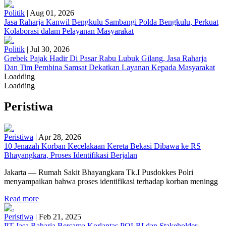
Politik
|
Aug 01, 2026
Jasa Raharja Kanwil Bengkulu Sambangi Polda Bengkulu, Perkuat
Kolaborasi dalam Pelayanan Masyarakat
Politik
|
Jul 30, 2026
Grebek Pajak Hadir Di Pasar Rabu Lubuk Gilang, Jasa Raharja
Dan Tim Pembina Samsat Dekatkan Layanan Kepada Masyarakat
Loadding
Loadding
Peristiwa
Peristiwa
|
Apr 28, 2026
10 Jenazah Korban Kecelakaan Kereta Bekasi Dibawa ke RS
Bhayangkara, Proses Identifikasi Berjalan
Jakarta — Rumah Sakit Bhayangkara Tk.I Pusdokkes Polri
menyampaikan bahwa proses identifikasi terhadap korban meningg
Read more
Peristiwa
|
Feb 21, 2025
PT Jasa Raharja Bersama Korlantas POLRI dan Stakeholder