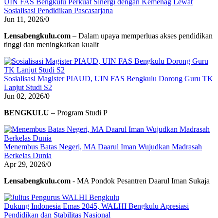
UIN FAS Bengkulu Perkuat Sinergi dengan Kemenag Lewat
Sosialisasi Pendidikan Pascasarjana
Jun 11, 2026
/
0
Lensabengkulu.com
– Dalam upaya memperluas akses pendidikan
tinggi dan meningkatkan kualit
Sosialisasi Magister PIAUD, UIN FAS Bengkulu Dorong Guru TK
Lanjut Studi S2
Jun 02, 2026
/
0
BENGKULU
– Program Studi P
Menembus Batas Negeri, MA Daarul Iman Wujudkan Madrasah
Berkelas Dunia
Apr 29, 2026
/
0
Lensabengkulu.com
- MA Pondok Pesantren Daarul Iman Sukaja
Dukung Indonesia Emas 2045, WALHI Bengkulu Apresiasi
Pendidikan dan Stabilitas Nasional