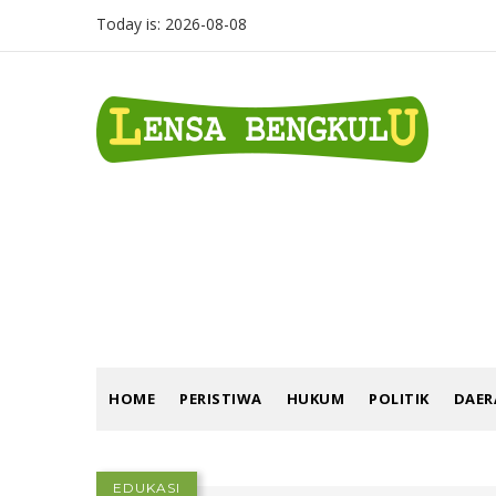
Skip
Today is:
2026-08-08
to
main
content
EKONOMI
HOME
PERISTIWA
HUKUM
POLITIK
DAE
EDUKASI