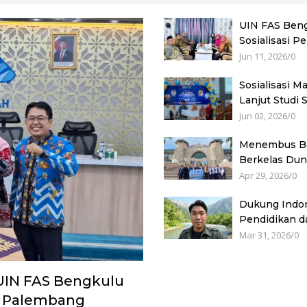
UIN FAS Beng
Sosialisasi P
Jun 11, 2026
/
0
Sosialisasi 
Lanjut Studi 
Jun 02, 2026
/
0
Menembus Ba
Berkelas Dun
Apr 29, 2026
/
0
Dukung Indon
Pendidikan da
Mar 31, 2026
/
0
 UIN FAS Bengkulu
h Palembang