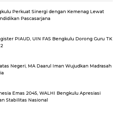
kulu Perkuat Sinergi dengan Kemenag Lewat
endidikan Pascasarjana
Magister PIAUD, UIN FAS Bengkulu Dorong Guru TK
S2
tas Negeri, MA Daarul Iman Wujudkan Madrasah
ia
esia Emas 2045, WALHI Bengkulu Apresiasi
n Stabilitas Nasional