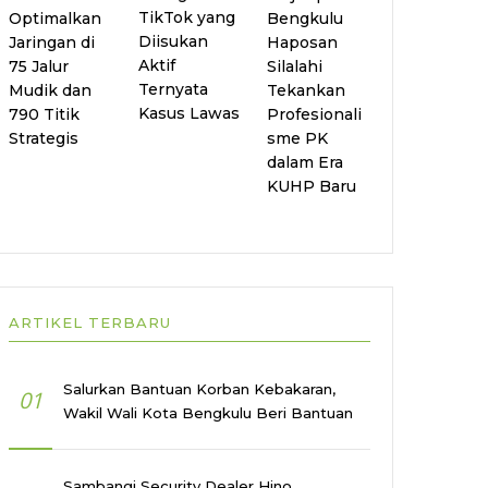
TikTok yang
Optimalkan
Bengkulu
Diisukan
Jaringan di
Haposan
Aktif
75 Jalur
Silalahi
Ternyata
Mudik dan
Tekankan
Kasus Lawas
790 Titik
Profesionali
Strategis
sme PK
dalam Era
KUHP Baru
ARTIKEL TERBARU
Salurkan Bantuan Korban Kebakaran,
01
Wakil Wali Kota Bengkulu Beri Bantuan
Sambangi Security Dealer Hino,