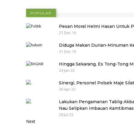
POPULAR
Pesan Moral Helmi Hasan Untuk P
21 Dec 16
Diduga Makan Durian-Minuman Ker
31 Dec 19
Hingga Sekarang, Es Tong-Tong M
24 Jan 22
Sinergi, Personel Polsek Maje Sil
30 Apr 23
Lakukan Pengamanan Tablig Akbar
Nau Selipkan Imbauan Kamtibma
28 Jul 23
Next