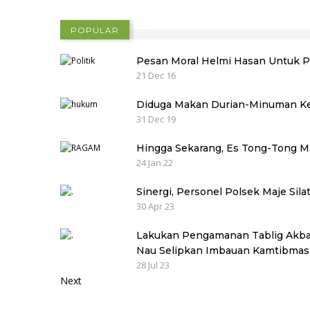
POPULAR
Pesan Moral Helmi Hasan Untuk P
21 Dec 16
Diduga Makan Durian-Minuman Ker
31 Dec 19
Hingga Sekarang, Es Tong-Tong M
24 Jan 22
Sinergi, Personel Polsek Maje Sil
30 Apr 23
Lakukan Pengamanan Tablig Akbar
Nau Selipkan Imbauan Kamtibma
28 Jul 23
Next