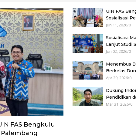
UIN FAS Beng
Sosialisasi P
Jun 11, 2026
/
0
Sosialisasi 
Lanjut Studi 
Jun 02, 2026
/
0
Menembus Ba
Berkelas Dun
Apr 29, 2026
/
0
Dukung Indon
Pendidikan da
Mar 31, 2026
/
0
 UIN FAS Bengkulu
h Palembang