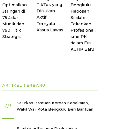
TikTok yang
Optimalkan
Bengkulu
Diisukan
Jaringan di
Haposan
Aktif
75 Jalur
Silalahi
Ternyata
Mudik dan
Tekankan
Kasus Lawas
790 Titik
Profesionali
Strategis
sme PK
dalam Era
KUHP Baru
ARTIKEL TERBARU
Salurkan Bantuan Korban Kebakaran,
01
Wakil Wali Kota Bengkulu Beri Bantuan
Sambangi Security Dealer Hino,