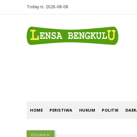
Skip
Today is:
2026-08-08
to
main
content
EKONOMI
HOME
PERISTIWA
HUKUM
POLITIK
DAE
EDUKASI