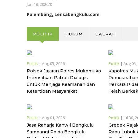
Jun 18, 2026
/
0
Palembang, Lensabengkulu.com
POLITIK
HUKUM
DAERAH
Politik
|
Aug 05, 2026
Politik
|
Aug 05,
Polsek Jajaran Polres Mukomuko
Kapolres Mu
Intensifkan Patroli Dialogis
Pemusnahan 
untuk Menjaga Keamanan dan
Perkara Pid
Ketertiban Masyarakat
Telah Berke
Politik
|
Aug 01, 2026
Politik
|
Jul 30, 
Jasa Raharja Kanwil Bengkulu
Grebek Pajak
Sambangi Polda Bengkulu,
Rabu Lubuk G