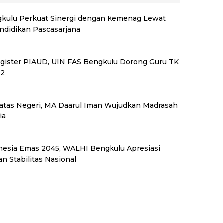
kulu Perkuat Sinergi dengan Kemenag Lewat
endidikan Pascasarjana
Magister PIAUD, UIN FAS Bengkulu Dorong Guru TK
S2
tas Negeri, MA Daarul Iman Wujudkan Madrasah
ia
esia Emas 2045, WALHI Bengkulu Apresiasi
n Stabilitas Nasional