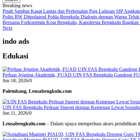
Breaking news
Pisah Sambut Kasat Lantas dan Perkenalan Paja Lulusan SIP Angkata
Polisi RW Ditpolairud Polda Bengkulu Dialogis dengan Warga Tel
Bersama Forkopimda Kota Bengkulu, Kapolresta Bengkulu Bagikan 
Next
indo ads
Edukasi
Perluas Jejaring Akademik, FUAD UIN FAS Bengkulu Gandeng F
Jun 18, 2026
/
0
Palembang, Lensabengkulu.com
UIN FAS Bengkulu Perkuat Sinergi dengan Kemenag Lewat Sosialisa
Jun 11, 2026
/
0
Lensabengkulu.com
– Dalam upaya memperluas akses pendidikan ti
Sosialisasi Magister PIAUD, UIN FAS Bengkulu Dorong Guru TK L