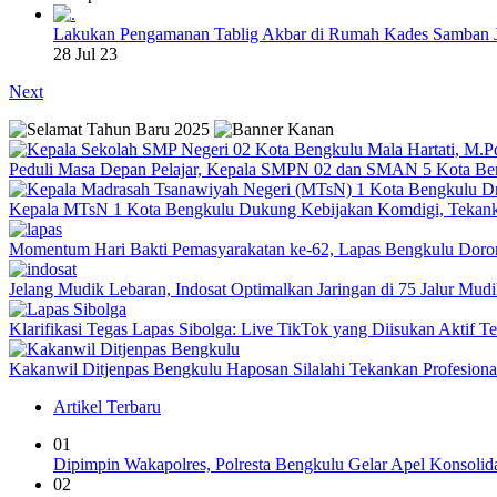
Lakukan Pengamanan Tablig Akbar di Rumah Kades Samban 
28 Jul 23
Next
Peduli Masa Depan Pelajar, Kepala SMPN 02 dan SMAN 5 Kota Be
Kepala MTsN 1 Kota Bengkulu Dukung Kebijakan Komdigi, Tekank
Momentum Hari Bakti Pemasyarakatan ke-62, Lapas Bengkulu Dor
Jelang Mudik Lebaran, Indosat Optimalkan Jaringan di 75 Jalur Mudik
Klarifikasi Tegas Lapas Sibolga: Live TikTok yang Diisukan Aktif 
Kakanwil Ditjenpas Bengkulu Haposan Silalahi Tekankan Profesio
Artikel Terbaru
01
Dipimpin Wakapolres, Polresta Bengkulu Gelar Apel Konsoli
02