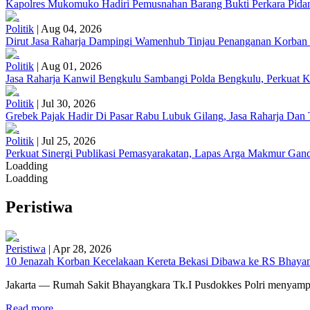
Kapolres Mukomuko Hadiri Pemusnahan Barang Bukti Perkara Pid
Politik
|
Aug 04, 2026
Dirut Jasa Raharja Dampingi Wamenhub Tinjau Penanganan Korban
Politik
|
Aug 01, 2026
Jasa Raharja Kanwil Bengkulu Sambangi Polda Bengkulu, Perkuat K
Politik
|
Jul 30, 2026
Grebek Pajak Hadir Di Pasar Rabu Lubuk Gilang, Jasa Raharja Da
Politik
|
Jul 25, 2026
Perkuat Sinergi Publikasi Pemasyarakatan, Lapas Arga Makmur Gand
Loadding
Loadding
Peristiwa
Peristiwa
|
Apr 28, 2026
10 Jenazah Korban Kecelakaan Kereta Bekasi Dibawa ke RS Bhayangk
Jakarta — Rumah Sakit Bhayangkara Tk.I Pusdokkes Polri menyampai
Read more