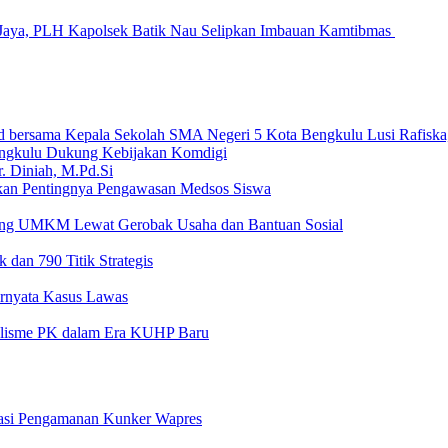
Jaya, PLH Kapolsek Batik Nau Selipkan Imbauan Kamtibmas
ngkulu Dukung Kebijakan Komdigi
an Pentingnya Pengawasan Medsos Siswa
ong UMKM Lewat Gerobak Usaha dan Bantuan Sosial
 dan 790 Titik Strategis
Ternyata Kasus Lawas
nalisme PK dalam Era KUHP Baru
dasi Pengamanan Kunker Wapres