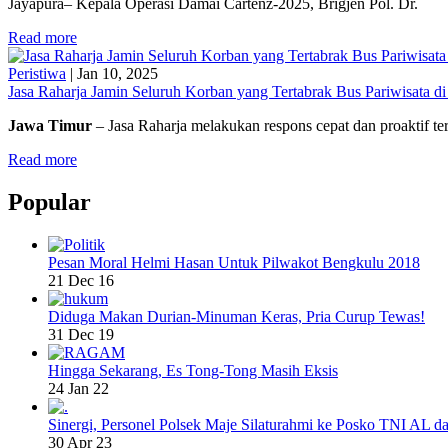
Jayapura– Kepala Operasi Damai Cartenz-2025, Brigjen Pol. Dr.
Read more
Peristiwa
|
Jan 10, 2025
Jasa Raharja Jamin Seluruh Korban yang Tertabrak Bus Pariwisata d
Jawa Timur
– Jasa Raharja melakukan respons cepat dan proaktif t
Read more
Popular
Pesan Moral Helmi Hasan Untuk Pilwakot Bengkulu 2018
21 Dec 16
Diduga Makan Durian-Minuman Keras, Pria Curup Tewas!
31 Dec 19
Hingga Sekarang, Es Tong-Tong Masih Eksis
24 Jan 22
Sinergi, Personel Polsek Maje Silaturahmi ke Posko TNI AL da
30 Apr 23