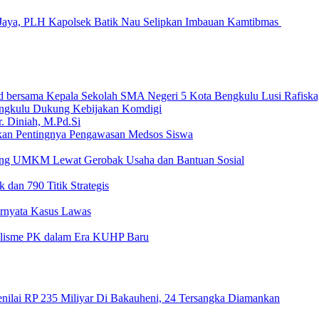
Jaya, PLH Kapolsek Batik Nau Selipkan Imbauan Kamtibmas
ngkulu Dukung Kebijakan Komdigi
an Pentingnya Pengawasan Medsos Siswa
ong UMKM Lewat Gerobak Usaha dan Bantuan Sosial
 dan 790 Titik Strategis
Ternyata Kasus Lawas
nalisme PK dalam Era KUHP Baru
nilai RP 235 Miliyar Di Bakauheni, 24 Tersangka Diamankan