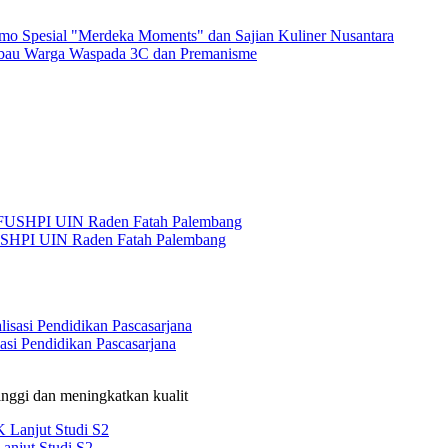
o Spesial "Merdeka Moments" dan Sajian Kuliner Nusantara
Imbau Warga Waspada 3C dan Premanisme
USHPI UIN Raden Fatah Palembang
si Pendidikan Pascasarjana
nggi dan meningkatkan kualit
anjut Studi S2