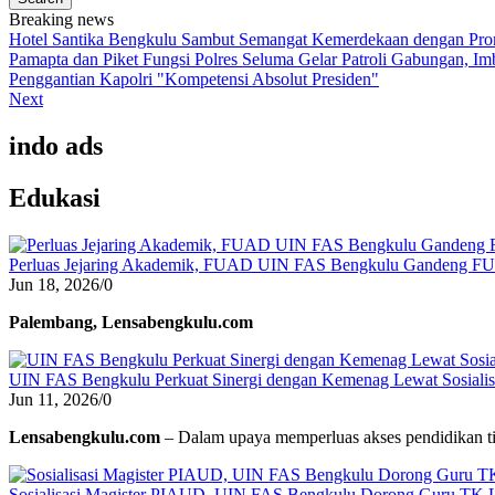
Breaking news
Hotel Santika Bengkulu Sambut Semangat Kemerdekaan dengan Prom
Pamapta dan Piket Fungsi Polres Seluma Gelar Patroli Gabungan, 
Penggantian Kapolri "Kompetensi Absolut Presiden"
Next
indo ads
Edukasi
Perluas Jejaring Akademik, FUAD UIN FAS Bengkulu Gandeng F
Jun 18, 2026
/
0
Palembang, Lensabengkulu.com
UIN FAS Bengkulu Perkuat Sinergi dengan Kemenag Lewat Sosialisa
Jun 11, 2026
/
0
Lensabengkulu.com
– Dalam upaya memperluas akses pendidikan ti
Sosialisasi Magister PIAUD, UIN FAS Bengkulu Dorong Guru TK L