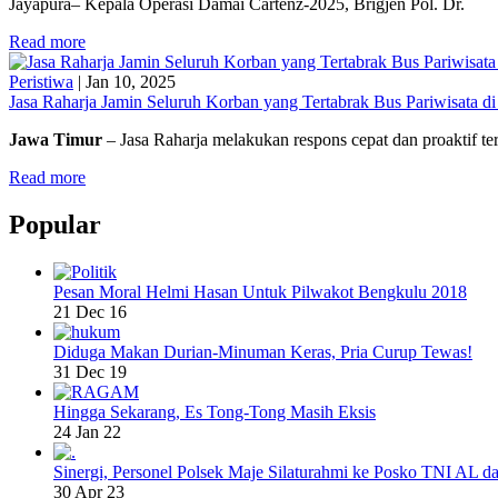
Jayapura– Kepala Operasi Damai Cartenz-2025, Brigjen Pol. Dr.
Read more
Peristiwa
|
Jan 10, 2025
Jasa Raharja Jamin Seluruh Korban yang Tertabrak Bus Pariwisata d
Jawa Timur
– Jasa Raharja melakukan respons cepat dan proaktif t
Read more
Popular
Pesan Moral Helmi Hasan Untuk Pilwakot Bengkulu 2018
21 Dec 16
Diduga Makan Durian-Minuman Keras, Pria Curup Tewas!
31 Dec 19
Hingga Sekarang, Es Tong-Tong Masih Eksis
24 Jan 22
Sinergi, Personel Polsek Maje Silaturahmi ke Posko TNI AL da
30 Apr 23