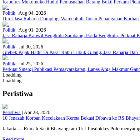
Kapolres Mukomuko Hadiri Pemusnahan Barang Bukti Perkara Pid
Politik
|
Aug 04, 2026
Dirut Jasa Raharja Dampingi Wamenhub Tinjau Penanganan Korban
Politik
|
Aug 01, 2026
Jasa Raharja Kanwil Bengkulu Sambangi Polda Bengkulu, Perkuat K
Politik
|
Jul 30, 2026
Grebek Pajak Hadir Di Pasar Rabu Lubuk Gilang, Jasa Raharja Da
Politik
|
Jul 25, 2026
Perkuat Sinergi Publikasi Pemasyarakatan, Lapas Arga Makmur Gand
Loadding
Loadding
Peristiwa
Peristiwa
|
Apr 28, 2026
10 Jenazah Korban Kecelakaan Kereta Bekasi Dibawa ke RS Bhayangk
Jakarta — Rumah Sakit Bhayangkara Tk.I Pusdokkes Polri menyampai
Read more