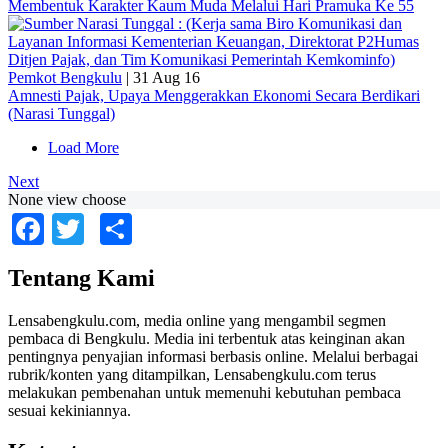
Membentuk Karakter Kaum Muda Melalui Hari Pramuka Ke 55
Pemkot Bengkulu
|
31 Aug 16
Amnesti Pajak, Upaya Menggerakkan Ekonomi Secara Berdikari
(Narasi Tunggal)
Load More
Next
None view choose
Facebook
Twitter
Share
Tentang Kami
Lensabengkulu.com, media online yang mengambil segmen
pembaca di Bengkulu. Media ini terbentuk atas keinginan akan
pentingnya penyajian informasi berbasis online. Melalui berbagai
rubrik/konten yang ditampilkan, Lensabengkulu.com terus
melakukan pembenahan untuk memenuhi kebutuhan pembaca
sesuai kekiniannya.