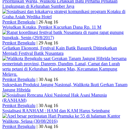
Prioritaskan Warga, Walikota Letakkan Batu Pertama Penataan
Lingkungan di Kelurahan Sumber Jaya
Pemkot Bengkulu
|
26 Aug 16
Wujudkan Kotaku, Pemkot Kucurkan Dana Rp. 11 M
Pemkot Bengkulu
|
29 Aug 16
Geliatkan Ekonomi, Festival Kain Batik Basurek Ditingkatkan
Menjadi Festival Batik Nusantara
Pemkot Bengkulu
|
30 Aug 16
Sukseskan Produksi Jagung Nasional, Walikota Ikuti Gerkan Tanam
Jagung Hibrida
Pemkot Bengkulu
|
30 Aug 16
Sosialisasi RANHAM : HAM dan KAM Harus Seimbang
Pemkot Bengkulu
|
30 Aug 16