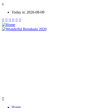
Skip
x
to
Today is:
2026-08-09
main
content
Home