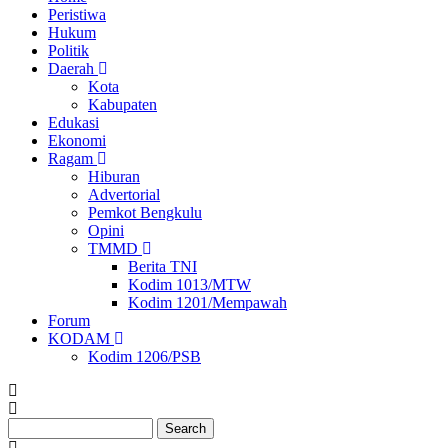
Peristiwa
Ekonomi
Hukum
Politik
Daerah
Kota
Kabupaten
Edukasi
Ekonomi
Ragam
Hiburan
Advertorial
Pemkot Bengkulu
Opini
TMMD
Berita TNI
Kodim 1013/MTW
Kodim 1201/Mempawah
Forum
KODAM
Kodim 1206/PSB
Search