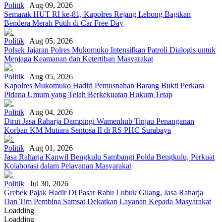
Politik
|
Aug 09, 2026
Semarak HUT RI ke-81, Kapolres Rejang Lebong Bagikan
Bendera Merah Putih di Car Free Day
Politik
|
Aug 05, 2026
Polsek Jajaran Polres Mukomuko Intensifkan Patroli Dialogis untuk
Menjaga Keamanan dan Ketertiban Masyarakat
Politik
|
Aug 05, 2026
Kapolres Mukomuko Hadiri Pemusnahan Barang Bukti Perkara
Pidana Umum yang Telah Berkekuatan Hukum Tetap
Politik
|
Aug 04, 2026
Dirut Jasa Raharja Dampingi Wamenhub Tinjau Penanganan
Korban KM Mutiara Sentosa II di RS PHC Surabaya
Politik
|
Aug 01, 2026
Jasa Raharja Kanwil Bengkulu Sambangi Polda Bengkulu, Perkuat
Kolaborasi dalam Pelayanan Masyarakat
Politik
|
Jul 30, 2026
Grebek Pajak Hadir Di Pasar Rabu Lubuk Gilang, Jasa Raharja
Dan Tim Pembina Samsat Dekatkan Layanan Kepada Masyarakat
Loadding
Loadding