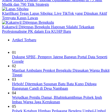
Mudik dan 790 Titik Strategis
Klarifikasi Tegas Lapas Sibolga: Live TikTok yang Diisukan Aktif
Ternyata Kasus Lawas
Kakanwil Ditjenpas Bengkulu Haposan Silalahi Tekankan
Profesionalisme PK dalam Era KUHP Baru
Artikel Terbaru
01
Dukung SPBE, Pemprov Jateng Bangun Portal Data Seperti
Google
02
Manfaat Ambulans Pemkot Bengkulu Dirasakan Warga Bukit
Tinggi
03
Heboh! Ditemukan Susunan Batu Bata Kuno Diduga
Bangunan Candi di Desa Nambaan
04
Wujudkan Pemilu Damai, Bhabinkamtibmas Polsek Ipuh
Imbau Warga Jaga Kerukunan
05
Polsek Ketahun Himbau Pedagang Bendera Umbul-Umbul