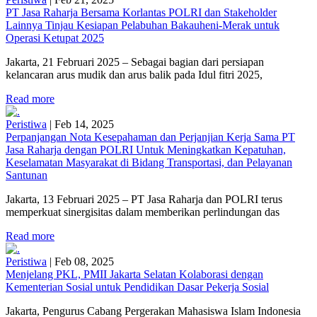
PT Jasa Raharja Bersama Korlantas POLRI dan Stakeholder
Lainnya Tinjau Kesiapan Pelabuhan Bakauheni-Merak untuk
Operasi Ketupat 2025
Jakarta, 21 Februari 2025 – Sebagai bagian dari persiapan
kelancaran arus mudik dan arus balik pada Idul fitri 2025,
Read more
Peristiwa
|
Feb 14, 2025
Perpanjangan Nota Kesepahaman dan Perjanjian Kerja Sama PT
Jasa Raharja dengan POLRI Untuk Meningkatkan Kepatuhan,
Keselamatan Masyarakat di Bidang Transportasi, dan Pelayanan
Santunan
Jakarta, 13 Februari 2025 – PT Jasa Raharja dan POLRI terus
memperkuat sinergisitas dalam memberikan perlindungan das
Read more
Peristiwa
|
Feb 08, 2025
Menjelang PKL, PMII Jakarta Selatan Kolaborasi dengan
Kementerian Sosial untuk Pendidikan Dasar Pekerja Sosial
Jakarta, Pengurus Cabang Pergerakan Mahasiswa Islam Indonesia