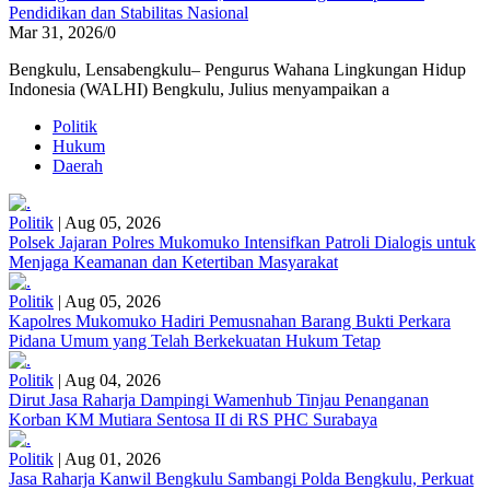
Pendidikan dan Stabilitas Nasional
Mar 31, 2026
/
0
Bengkulu, Lensabengkulu– Pengurus Wahana Lingkungan Hidup
Indonesia (WALHI) Bengkulu, Julius menyampaikan a
Politik
Hukum
Daerah
Politik
|
Aug 05, 2026
Polsek Jajaran Polres Mukomuko Intensifkan Patroli Dialogis untuk
Menjaga Keamanan dan Ketertiban Masyarakat
Politik
|
Aug 05, 2026
Kapolres Mukomuko Hadiri Pemusnahan Barang Bukti Perkara
Pidana Umum yang Telah Berkekuatan Hukum Tetap
Politik
|
Aug 04, 2026
Dirut Jasa Raharja Dampingi Wamenhub Tinjau Penanganan
Korban KM Mutiara Sentosa II di RS PHC Surabaya
Politik
|
Aug 01, 2026
Jasa Raharja Kanwil Bengkulu Sambangi Polda Bengkulu, Perkuat