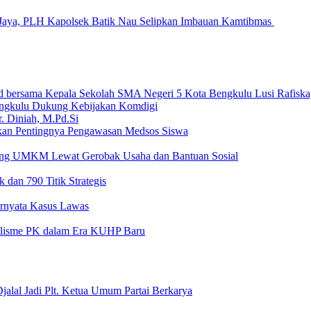
Jaya, PLH Kapolsek Batik Nau Selipkan Imbauan Kamtibmas
ngkulu Dukung Kebijakan Komdigi
an Pentingnya Pengawasan Medsos Siswa
ong UMKM Lewat Gerobak Usaha dan Bantuan Sosial
 dan 790 Titik Strategis
Ternyata Kasus Lawas
nalisme PK dalam Era KUHP Baru
alal Jadi Plt. Ketua Umum Partai Berkarya