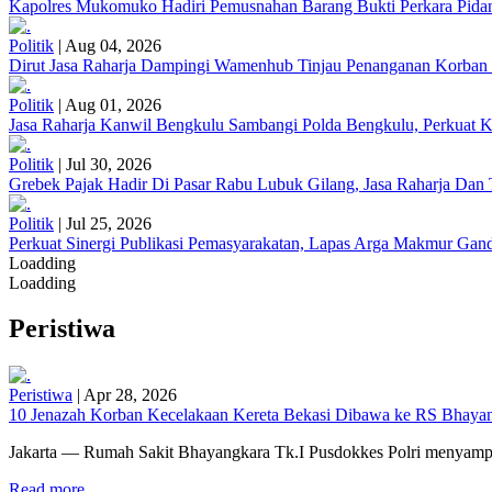
Kapolres Mukomuko Hadiri Pemusnahan Barang Bukti Perkara Pid
Politik
|
Aug 04, 2026
Dirut Jasa Raharja Dampingi Wamenhub Tinjau Penanganan Korban
Politik
|
Aug 01, 2026
Jasa Raharja Kanwil Bengkulu Sambangi Polda Bengkulu, Perkuat K
Politik
|
Jul 30, 2026
Grebek Pajak Hadir Di Pasar Rabu Lubuk Gilang, Jasa Raharja Da
Politik
|
Jul 25, 2026
Perkuat Sinergi Publikasi Pemasyarakatan, Lapas Arga Makmur Gand
Loadding
Loadding
Peristiwa
Peristiwa
|
Apr 28, 2026
10 Jenazah Korban Kecelakaan Kereta Bekasi Dibawa ke RS Bhayangk
Jakarta — Rumah Sakit Bhayangkara Tk.I Pusdokkes Polri menyampai
Read more