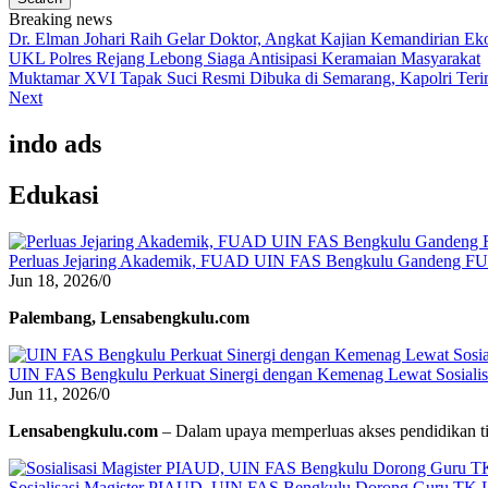
Breaking news
Dr. Elman Johari Raih Gelar Doktor, Angkat Kajian Kemandirian E
UKL Polres Rejang Lebong Siaga Antisipasi Keramaian Masyarakat
Muktamar XVI Tapak Suci Resmi Dibuka di Semarang, Kapolri Ter
Next
indo ads
Edukasi
Perluas Jejaring Akademik, FUAD UIN FAS Bengkulu Gandeng F
Jun 18, 2026
/
0
Palembang, Lensabengkulu.com
UIN FAS Bengkulu Perkuat Sinergi dengan Kemenag Lewat Sosialisa
Jun 11, 2026
/
0
Lensabengkulu.com
– Dalam upaya memperluas akses pendidikan ti
Sosialisasi Magister PIAUD, UIN FAS Bengkulu Dorong Guru TK L