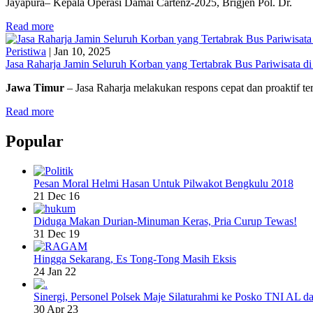
Jayapura– Kepala Operasi Damai Cartenz-2025, Brigjen Pol. Dr.
Read more
Peristiwa
|
Jan 10, 2025
Jasa Raharja Jamin Seluruh Korban yang Tertabrak Bus Pariwisata d
Jawa Timur
– Jasa Raharja melakukan respons cepat dan proaktif t
Read more
Popular
Pesan Moral Helmi Hasan Untuk Pilwakot Bengkulu 2018
21 Dec 16
Diduga Makan Durian-Minuman Keras, Pria Curup Tewas!
31 Dec 19
Hingga Sekarang, Es Tong-Tong Masih Eksis
24 Jan 22
Sinergi, Personel Polsek Maje Silaturahmi ke Posko TNI AL da
30 Apr 23