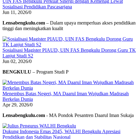
UIN FAS Bengkulu Perkuat Sinergi dengan Kemenag Lewat
Sosialisasi Pendidikan Pascasarjana
Jun 11, 2026
/
0
Lensabengkulu.com
– Dalam upaya memperluas akses pendidikan
tinggi dan meningkatkan kualit
Sosialisasi Magister PIAUD, UIN FAS Bengkulu Dorong Guru TK
Lanjut Studi S2
Jun 02, 2026
/
0
BENGKULU
– Program Studi P
Menembus Batas Negeri, MA Daarul Iman Wujudkan Madrasah
Berkelas Dunia
Apr 29, 2026
/
0
Lensabengkulu.com
- MA Pondok Pesantren Daarul Iman Sukaja
Dukung Indonesia Emas 2045, WALHI Bengkulu Apresiasi
Pendidikan dan Stabilitas Nasional