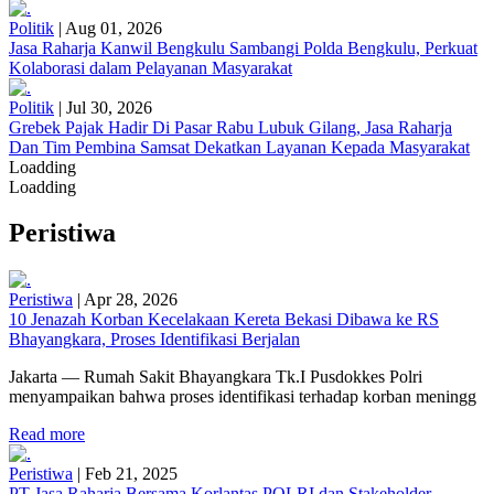
Politik
|
Aug 01, 2026
Jasa Raharja Kanwil Bengkulu Sambangi Polda Bengkulu, Perkuat
Kolaborasi dalam Pelayanan Masyarakat
Politik
|
Jul 30, 2026
Grebek Pajak Hadir Di Pasar Rabu Lubuk Gilang, Jasa Raharja
Dan Tim Pembina Samsat Dekatkan Layanan Kepada Masyarakat
Loadding
Loadding
Peristiwa
Peristiwa
|
Apr 28, 2026
10 Jenazah Korban Kecelakaan Kereta Bekasi Dibawa ke RS
Bhayangkara, Proses Identifikasi Berjalan
Jakarta — Rumah Sakit Bhayangkara Tk.I Pusdokkes Polri
menyampaikan bahwa proses identifikasi terhadap korban meningg
Read more
Peristiwa
|
Feb 21, 2025
PT Jasa Raharja Bersama Korlantas POLRI dan Stakeholder