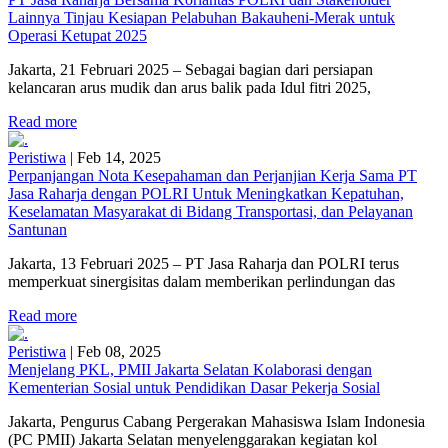
Lainnya Tinjau Kesiapan Pelabuhan Bakauheni-Merak untuk
Operasi Ketupat 2025
Jakarta, 21 Februari 2025 – Sebagai bagian dari persiapan
kelancaran arus mudik dan arus balik pada Idul fitri 2025,
Read more
Peristiwa
|
Feb 14, 2025
Perpanjangan Nota Kesepahaman dan Perjanjian Kerja Sama PT
Jasa Raharja dengan POLRI Untuk Meningkatkan Kepatuhan,
Keselamatan Masyarakat di Bidang Transportasi, dan Pelayanan
Santunan
Jakarta, 13 Februari 2025 – PT Jasa Raharja dan POLRI terus
memperkuat sinergisitas dalam memberikan perlindungan das
Read more
Peristiwa
|
Feb 08, 2025
Menjelang PKL, PMII Jakarta Selatan Kolaborasi dengan
Kementerian Sosial untuk Pendidikan Dasar Pekerja Sosial
Jakarta, Pengurus Cabang Pergerakan Mahasiswa Islam Indonesia
(PC PMII) Jakarta Selatan menyelenggarakan kegiatan kol