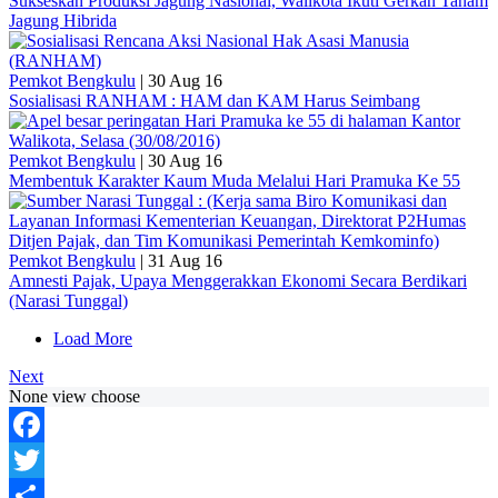
Sukseskan Produksi Jagung Nasional, Walikota Ikuti Gerkan Tanam
Jagung Hibrida
Pemkot Bengkulu
|
30 Aug 16
Sosialisasi RANHAM : HAM dan KAM Harus Seimbang
Pemkot Bengkulu
|
30 Aug 16
Membentuk Karakter Kaum Muda Melalui Hari Pramuka Ke 55
Pemkot Bengkulu
|
31 Aug 16
Amnesti Pajak, Upaya Menggerakkan Ekonomi Secara Berdikari
(Narasi Tunggal)
Load More
Next
None view choose
Facebook
Twitter