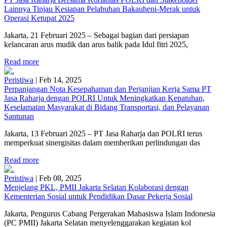
Lainnya Tinjau Kesiapan Pelabuhan Bakauheni-Merak untuk
Operasi Ketupat 2025
Jakarta, 21 Februari 2025 – Sebagai bagian dari persiapan
kelancaran arus mudik dan arus balik pada Idul fitri 2025,
Read more
Peristiwa
|
Feb 14, 2025
Perpanjangan Nota Kesepahaman dan Perjanjian Kerja Sama PT
Jasa Raharja dengan POLRI Untuk Meningkatkan Kepatuhan,
Keselamatan Masyarakat di Bidang Transportasi, dan Pelayanan
Santunan
Jakarta, 13 Februari 2025 – PT Jasa Raharja dan POLRI terus
memperkuat sinergisitas dalam memberikan perlindungan das
Read more
Peristiwa
|
Feb 08, 2025
Menjelang PKL, PMII Jakarta Selatan Kolaborasi dengan
Kementerian Sosial untuk Pendidikan Dasar Pekerja Sosial
Jakarta, Pengurus Cabang Pergerakan Mahasiswa Islam Indonesia
(PC PMII) Jakarta Selatan menyelenggarakan kegiatan kol