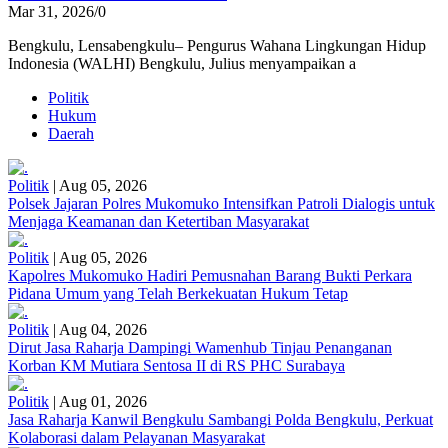
Mar 31, 2026
/
0
Bengkulu, Lensabengkulu– Pengurus Wahana Lingkungan Hidup
Indonesia (WALHI) Bengkulu, Julius menyampaikan a
Politik
Hukum
Daerah
Politik
|
Aug 05, 2026
Polsek Jajaran Polres Mukomuko Intensifkan Patroli Dialogis untuk
Menjaga Keamanan dan Ketertiban Masyarakat
Politik
|
Aug 05, 2026
Kapolres Mukomuko Hadiri Pemusnahan Barang Bukti Perkara
Pidana Umum yang Telah Berkekuatan Hukum Tetap
Politik
|
Aug 04, 2026
Dirut Jasa Raharja Dampingi Wamenhub Tinjau Penanganan
Korban KM Mutiara Sentosa II di RS PHC Surabaya
Politik
|
Aug 01, 2026
Jasa Raharja Kanwil Bengkulu Sambangi Polda Bengkulu, Perkuat
Kolaborasi dalam Pelayanan Masyarakat