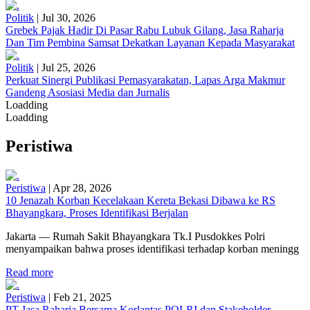
Politik
|
Jul 30, 2026
Grebek Pajak Hadir Di Pasar Rabu Lubuk Gilang, Jasa Raharja
Dan Tim Pembina Samsat Dekatkan Layanan Kepada Masyarakat
Politik
|
Jul 25, 2026
Perkuat Sinergi Publikasi Pemasyarakatan, Lapas Arga Makmur
Gandeng Asosiasi Media dan Jurnalis
Loadding
Loadding
Peristiwa
Peristiwa
|
Apr 28, 2026
10 Jenazah Korban Kecelakaan Kereta Bekasi Dibawa ke RS
Bhayangkara, Proses Identifikasi Berjalan
Jakarta — Rumah Sakit Bhayangkara Tk.I Pusdokkes Polri
menyampaikan bahwa proses identifikasi terhadap korban meningg
Read more
Peristiwa
|
Feb 21, 2025
PT Jasa Raharja Bersama Korlantas POLRI dan Stakeholder