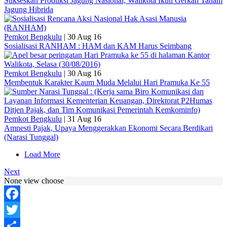
Sukseskan Produksi Jagung Nasional, Walikota Ikuti Gerkan Tanam
Jagung Hibrida
Pemkot Bengkulu
|
30 Aug 16
Sosialisasi RANHAM : HAM dan KAM Harus Seimbang
Pemkot Bengkulu
|
30 Aug 16
Membentuk Karakter Kaum Muda Melalui Hari Pramuka Ke 55
Pemkot Bengkulu
|
31 Aug 16
Amnesti Pajak, Upaya Menggerakkan Ekonomi Secara Berdikari
(Narasi Tunggal)
Load More
Next
None view choose
Facebook
Twitter