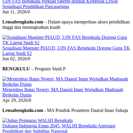
UIN FAS Bengkulu Perkuat Sinergi dengan Kemenag Lewat
Sosialisasi Pendidikan Pascasarjana
Jun 11, 2026
/
0
Lensabengkulu.com
– Dalam upaya memperluas akses pendidikan
tinggi dan meningkatkan kualit
Sosialisasi Magister PIAUD, UIN FAS Bengkulu Dorong Guru TK
Lanjut Studi S2
Jun 02, 2026
/
0
BENGKULU
– Program Studi P
Menembus Batas Negeri, MA Daarul Iman Wujudkan Madrasah
Berkelas Dunia
Apr 29, 2026
/
0
Lensabengkulu.com
- MA Pondok Pesantren Daarul Iman Sukaja
Dukung Indonesia Emas 2045, WALHI Bengkulu Apresiasi
Pendidikan dan Stabilitas Nasional