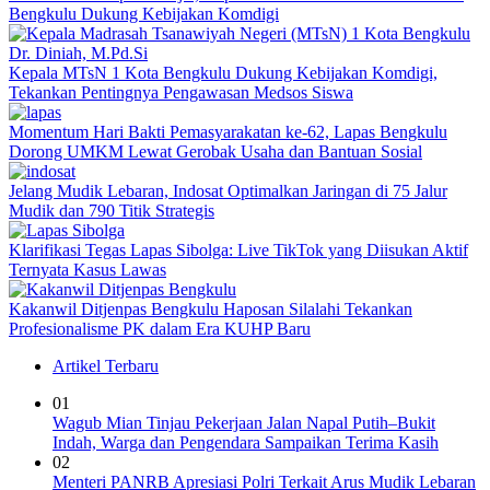
Bengkulu Dukung Kebijakan Komdigi
Kepala MTsN 1 Kota Bengkulu Dukung Kebijakan Komdigi,
Tekankan Pentingnya Pengawasan Medsos Siswa
Momentum Hari Bakti Pemasyarakatan ke-62, Lapas Bengkulu
Dorong UMKM Lewat Gerobak Usaha dan Bantuan Sosial
Jelang Mudik Lebaran, Indosat Optimalkan Jaringan di 75 Jalur
Mudik dan 790 Titik Strategis
Klarifikasi Tegas Lapas Sibolga: Live TikTok yang Diisukan Aktif
Ternyata Kasus Lawas
Kakanwil Ditjenpas Bengkulu Haposan Silalahi Tekankan
Profesionalisme PK dalam Era KUHP Baru
Artikel Terbaru
01
Wagub Mian Tinjau Pekerjaan Jalan Napal Putih–Bukit
Indah, Warga dan Pengendara Sampaikan Terima Kasih
02
Menteri PANRB Apresiasi Polri Terkait Arus Mudik Lebaran