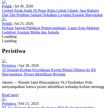
Politik
|
Jul 30, 2026
Grebek Pajak Hadir Di Pasar Rabu Lubuk Gilang, Jasa Raharja
Dan Tim Pembina Samsat Dekatkan Layanan Kepada Masyarakat
Politik
|
Jul 25, 2026
Perkuat Sinergi Publikasi Pemasyarakatan, Lapas Arga Makmur
Gandeng Asosiasi Media dan Jurnalis
Loadding
Loadding
Peristiwa
Peristiwa
|
Apr 28, 2026
10 Jenazah Korban Kecelakaan Kereta Bekasi Dibawa ke RS
Bhayangkara, Proses Identifikasi Berjalan
Jakarta — Rumah Sakit Bhayangkara Tk.I Pusdokkes Polri
menyampaikan bahwa proses identifikasi terhadap korban meningg
Read more
Peristiwa
|
Feb 21, 2025
PT Jasa Raharja Bersama Korlantas POLRI dan Stakeholder