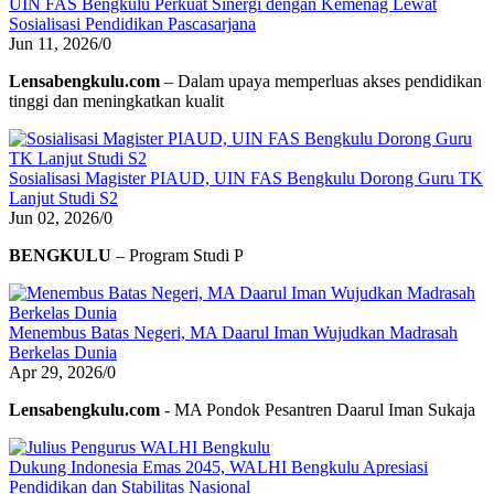
UIN FAS Bengkulu Perkuat Sinergi dengan Kemenag Lewat
Sosialisasi Pendidikan Pascasarjana
Jun 11, 2026
/
0
Lensabengkulu.com
– Dalam upaya memperluas akses pendidikan
tinggi dan meningkatkan kualit
Sosialisasi Magister PIAUD, UIN FAS Bengkulu Dorong Guru TK
Lanjut Studi S2
Jun 02, 2026
/
0
BENGKULU
– Program Studi P
Menembus Batas Negeri, MA Daarul Iman Wujudkan Madrasah
Berkelas Dunia
Apr 29, 2026
/
0
Lensabengkulu.com
- MA Pondok Pesantren Daarul Iman Sukaja
Dukung Indonesia Emas 2045, WALHI Bengkulu Apresiasi
Pendidikan dan Stabilitas Nasional