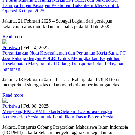
Lainnya Tinjau Kesiapan Pelabuhan Bakauheni-Merak untuk
Operasi Ketupat 2025
Jakarta, 21 Februari 2025 – Sebagai bagian dari persiapan
kelancaran arus mudik dan arus balik pada Idul fitri 2025,
Read more
Peristiwa
|
Feb 14, 2025
Perpanjangan Nota Kesepahaman dan Perjanjian Kerja Sama PT
Jasa Raharja dengan POLRI Untuk Meningkatkan Kepatuhan,
Keselamatan Masyarakat di Bidang Transportasi, dan Pelayanan
Santunan
Jakarta, 13 Februari 2025 – PT Jasa Raharja dan POLRI terus
memperkuat sinergisitas dalam memberikan perlindungan das
Read more
Peristiwa
|
Feb 08, 2025
Menjelang PKL, PMII Jakarta Selatan Kolaborasi dengan
Kementerian Sosial untuk Pendidikan Dasar Pekerja Sosial
Jakarta, Pengurus Cabang Pergerakan Mahasiswa Islam Indonesia
(PC PMII) Jakarta Selatan menyelenggarakan kegiatan kol