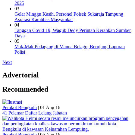
2025
03
Gelar Minggu Kasih, Personel Polsek Sukaraja Tampung
Aspirasi Kamtibas Masyarakat
04
Tanggap Covid-19, Wagub Dedy Perintah Kerahkan Sumber
Daya
05
Mak-Mak Pedagang di Manna Belago, Berujung Laporan
Polisi
Next
Advertorial
Recommended
Pemkot Bengkulu
|
01 Aug 16
41 Pelamar Daftar Lelang Jabatan
Pemkot Bengkulu
|
05 Aug 16