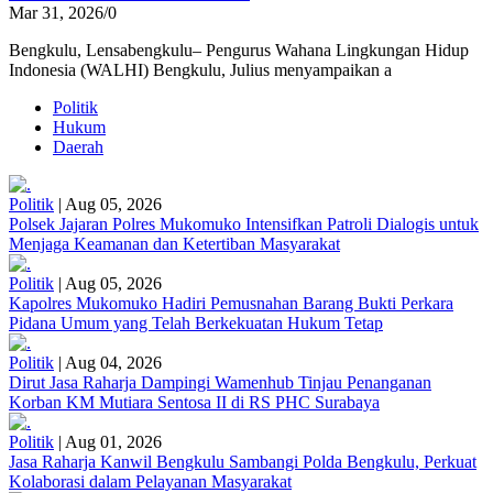
Mar 31, 2026
/
0
Bengkulu, Lensabengkulu– Pengurus Wahana Lingkungan Hidup
Indonesia (WALHI) Bengkulu, Julius menyampaikan a
Politik
Hukum
Daerah
Politik
|
Aug 05, 2026
Polsek Jajaran Polres Mukomuko Intensifkan Patroli Dialogis untuk
Menjaga Keamanan dan Ketertiban Masyarakat
Politik
|
Aug 05, 2026
Kapolres Mukomuko Hadiri Pemusnahan Barang Bukti Perkara
Pidana Umum yang Telah Berkekuatan Hukum Tetap
Politik
|
Aug 04, 2026
Dirut Jasa Raharja Dampingi Wamenhub Tinjau Penanganan
Korban KM Mutiara Sentosa II di RS PHC Surabaya
Politik
|
Aug 01, 2026
Jasa Raharja Kanwil Bengkulu Sambangi Polda Bengkulu, Perkuat
Kolaborasi dalam Pelayanan Masyarakat