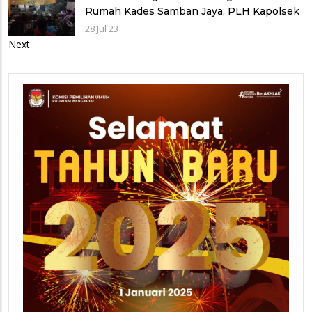
Rumah Kades Samban Jaya, PLH Kapolsek
Batik Nau Selipkan Imbauan Kamtibmas
28 Jul 23
Next