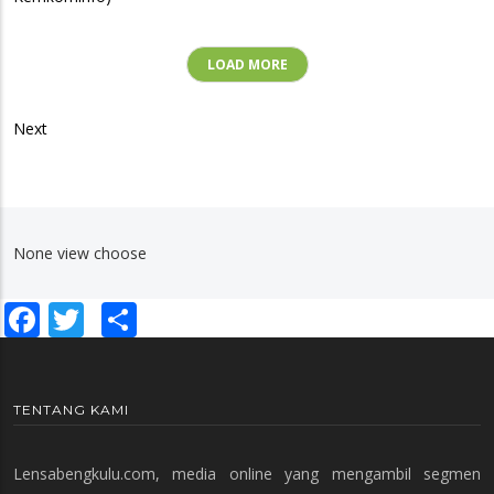
LOAD MORE
Next
None view choose
Facebook
Twitter
Share
TENTANG KAMI
Lensabengkulu.com, media online yang mengambil segmen