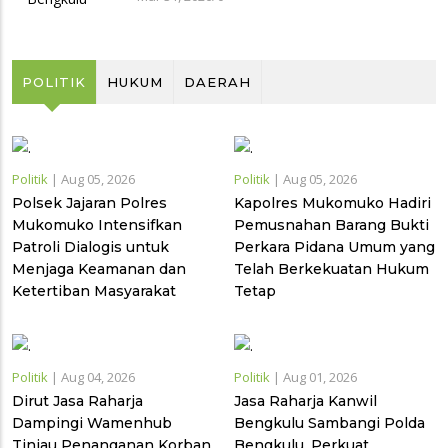
POLITIK
HUKUM
DAERAH
Politik
|
Aug 05, 2026
Politik
|
Aug 05, 2026
Polsek Jajaran Polres
Kapolres Mukomuko Hadiri
Mukomuko Intensifkan
Pemusnahan Barang Bukti
Patroli Dialogis untuk
Perkara Pidana Umum yang
Menjaga Keamanan dan
Telah Berkekuatan Hukum
Ketertiban Masyarakat
Tetap
Politik
|
Aug 04, 2026
Politik
|
Aug 01, 2026
Dirut Jasa Raharja
Jasa Raharja Kanwil
Dampingi Wamenhub
Bengkulu Sambangi Polda
Tinjau Penanganan Korban
Bengkulu, Perkuat