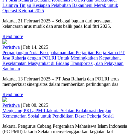
Lainnya Tinjau Kesiapan Pelabuhan Bakauheni-Merak untuk
Operasi Ketupat 2025
Jakarta, 21 Februari 2025 – Sebagai bagian dari persiapan
kelancaran arus mudik dan arus balik pada Idul fitri 2025,
Read more
Peristiwa
|
Feb 14, 2025
Perpanjangan Nota Kesepahaman dan Perjanjian Kerja Sama PT
Jasa Raharja dengan POLRI Untuk Meningkatkan Kepatuhan,
Keselamatan Masyarakat di Bidang Transportasi, dan Pelayanan
Santunan
Jakarta, 13 Februari 2025 – PT Jasa Raharja dan POLRI terus
memperkuat sinergisitas dalam memberikan perlindungan das
Read more
Peristiwa
|
Feb 08, 2025
Menjelang PKL, PMII Jakarta Selatan Kolaborasi dengan
Kementerian Sosial untuk Pendidikan Dasar Pekerja Sosial
Jakarta, Pengurus Cabang Pergerakan Mahasiswa Islam Indonesia
(PC PMII) Jakarta Selatan menyelenggarakan kegiatan kol