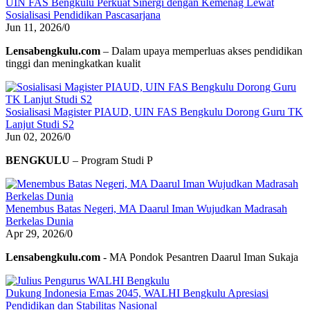
UIN FAS Bengkulu Perkuat Sinergi dengan Kemenag Lewat
Sosialisasi Pendidikan Pascasarjana
Jun 11, 2026
/
0
Lensabengkulu.com
– Dalam upaya memperluas akses pendidikan
tinggi dan meningkatkan kualit
Sosialisasi Magister PIAUD, UIN FAS Bengkulu Dorong Guru TK
Lanjut Studi S2
Jun 02, 2026
/
0
BENGKULU
– Program Studi P
Menembus Batas Negeri, MA Daarul Iman Wujudkan Madrasah
Berkelas Dunia
Apr 29, 2026
/
0
Lensabengkulu.com
- MA Pondok Pesantren Daarul Iman Sukaja
Dukung Indonesia Emas 2045, WALHI Bengkulu Apresiasi
Pendidikan dan Stabilitas Nasional