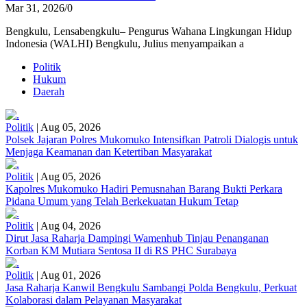
Mar 31, 2026
/
0
Bengkulu, Lensabengkulu– Pengurus Wahana Lingkungan Hidup
Indonesia (WALHI) Bengkulu, Julius menyampaikan a
Politik
Hukum
Daerah
Politik
|
Aug 05, 2026
Polsek Jajaran Polres Mukomuko Intensifkan Patroli Dialogis untuk
Menjaga Keamanan dan Ketertiban Masyarakat
Politik
|
Aug 05, 2026
Kapolres Mukomuko Hadiri Pemusnahan Barang Bukti Perkara
Pidana Umum yang Telah Berkekuatan Hukum Tetap
Politik
|
Aug 04, 2026
Dirut Jasa Raharja Dampingi Wamenhub Tinjau Penanganan
Korban KM Mutiara Sentosa II di RS PHC Surabaya
Politik
|
Aug 01, 2026
Jasa Raharja Kanwil Bengkulu Sambangi Polda Bengkulu, Perkuat
Kolaborasi dalam Pelayanan Masyarakat