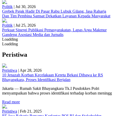
Politik
|
Jul 30, 2026
Grebek Pajak Hadir Di Pasar Rabu Lubuk Gilang, Jasa Raharja
Dan Tim Pembina Samsat Dekatkan Layanan Kepada Masyarakat
Politik
|
Jul 25, 2026
Perkuat Sinergi Publikasi Pemasyarakatan, Lapas Arga Makmur
Gandeng Asosiasi Media dan Jurnalis
Loadding
Loadding
Peristiwa
Peristiwa
|
Apr 28, 2026
10 Jenazah Korban Kecelakaan Kereta Bekasi Dibawa ke RS
Bhayangkara, Proses Identifikasi Berjalan
Jakarta — Rumah Sakit Bhayangkara Tk.I Pusdokkes Polri
menyampaikan bahwa proses identifikasi terhadap korban meningg
Read more
Peristiwa
|
Feb 21, 2025
PT Jasa Raharja Bersama Korlantas POLRI dan Stakeholder