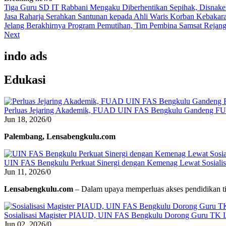
Tiga Guru SD IT Rabbani Mengaku Diberhentikan Sepihak, Disnake
Jasa Raharja Serahkan Santunan kepada Ahli Waris Korban Kebakar
Jelang Berakhirnya Program Pemutihan, Tim Pembina Samsat Rejang L
Next
indo ads
Edukasi
Perluas Jejaring Akademik, FUAD UIN FAS Bengkulu Gandeng F
Jun 18, 2026
/
0
Palembang, Lensabengkulu.com
UIN FAS Bengkulu Perkuat Sinergi dengan Kemenag Lewat Sosialisa
Jun 11, 2026
/
0
Lensabengkulu.com
– Dalam upaya memperluas akses pendidikan ti
Sosialisasi Magister PIAUD, UIN FAS Bengkulu Dorong Guru TK L
Jun 02, 2026
/
0