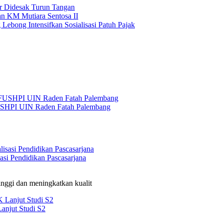
r Didesak Turun Tangan
an KM Mutiara Sentosa II
ebong Intensifkan Sosialisasi Patuh Pajak
USHPI UIN Raden Fatah Palembang
si Pendidikan Pascasarjana
nggi dan meningkatkan kualit
anjut Studi S2