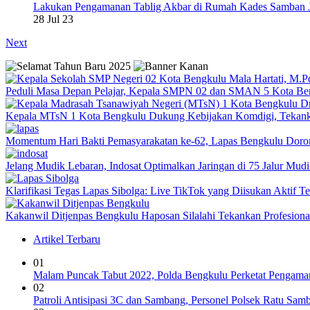
Lakukan Pengamanan Tablig Akbar di Rumah Kades Samban 
28 Jul 23
Next
Peduli Masa Depan Pelajar, Kepala SMPN 02 dan SMAN 5 Kota Be
Kepala MTsN 1 Kota Bengkulu Dukung Kebijakan Komdigi, Tekank
Momentum Hari Bakti Pemasyarakatan ke-62, Lapas Bengkulu Dor
Jelang Mudik Lebaran, Indosat Optimalkan Jaringan di 75 Jalur Mudik
Klarifikasi Tegas Lapas Sibolga: Live TikTok yang Diisukan Aktif 
Kakanwil Ditjenpas Bengkulu Haposan Silalahi Tekankan Profesio
Artikel Terbaru
01
Malam Puncak Tabut 2022, Polda Bengkulu Perketat Pengama
02
Patroli Antisipasi 3C dan Sambang, Personel Polsek Ratu Sa