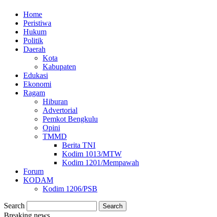
Home
Peristiwa
Hukum
Politik
Daerah
Kota
Kabupaten
Edukasi
Ekonomi
Ragam
Hiburan
Advertorial
Pemkot Bengkulu
Opini
TMMD
Berita TNI
Kodim 1013/MTW
Kodim 1201/Mempawah
Forum
KODAM
Kodim 1206/PSB
Search
Breaking news