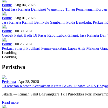
Politik
|
Aug 04, 2026
Dirut Jasa Raharja Dampingi Wamenhub Tinjau Penanganan Korban
Politik
|
Aug 01, 2026
Jasa Raharja Kanwil Bengkulu Sambangi Polda Bengkulu, Perkuat K
Politik
|
Jul 30, 2026
Grebek Pajak Hadir Di Pasar Rabu Lubuk Gilang, Jasa Raharja Da
Politik
|
Jul 25, 2026
Perkuat Sinergi Publikasi Pemasyarakatan, Lapas Arga Makmur Gand
Loadding
Loadding
Peristiwa
Peristiwa
|
Apr 28, 2026
10 Jenazah Korban Kecelakaan Kereta Bekasi Dibawa ke RS Bhayangk
Jakarta — Rumah Sakit Bhayangkara Tk.I Pusdokkes Polri menyampai
Read more