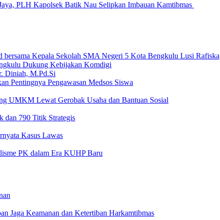
Jaya, PLH Kapolsek Batik Nau Selipkan Imbauan Kamtibmas
ngkulu Dukung Kebijakan Komdigi
an Pentingnya Pengawasan Medsos Siswa
ong UMKM Lewat Gerobak Usaha dan Bantuan Sosial
 dan 790 Titik Strategis
Ternyata Kasus Lawas
nalisme PK dalam Era KUHP Baru
nan
mban Jaga Keamanan dan Ketertiban Harkamtibmas