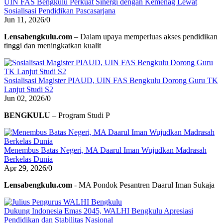
UIN FAS Bengkulu Perkuat Sinergi dengan Kemenag Lewat
Sosialisasi Pendidikan Pascasarjana
Jun 11, 2026
/
0
Lensabengkulu.com
– Dalam upaya memperluas akses pendidikan
tinggi dan meningkatkan kualit
Sosialisasi Magister PIAUD, UIN FAS Bengkulu Dorong Guru TK
Lanjut Studi S2
Jun 02, 2026
/
0
BENGKULU
– Program Studi P
Menembus Batas Negeri, MA Daarul Iman Wujudkan Madrasah
Berkelas Dunia
Apr 29, 2026
/
0
Lensabengkulu.com
- MA Pondok Pesantren Daarul Iman Sukaja
Dukung Indonesia Emas 2045, WALHI Bengkulu Apresiasi
Pendidikan dan Stabilitas Nasional