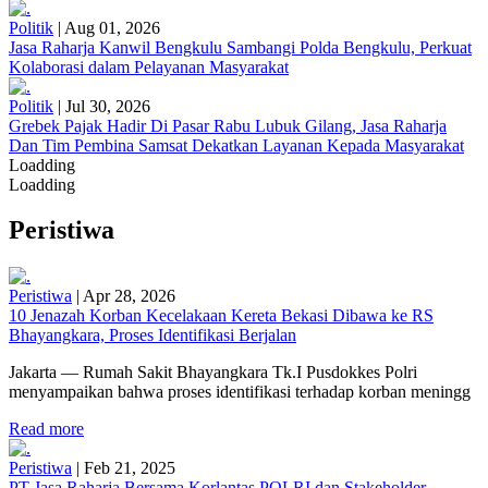
Politik
|
Aug 01, 2026
Jasa Raharja Kanwil Bengkulu Sambangi Polda Bengkulu, Perkuat
Kolaborasi dalam Pelayanan Masyarakat
Politik
|
Jul 30, 2026
Grebek Pajak Hadir Di Pasar Rabu Lubuk Gilang, Jasa Raharja
Dan Tim Pembina Samsat Dekatkan Layanan Kepada Masyarakat
Loadding
Loadding
Peristiwa
Peristiwa
|
Apr 28, 2026
10 Jenazah Korban Kecelakaan Kereta Bekasi Dibawa ke RS
Bhayangkara, Proses Identifikasi Berjalan
Jakarta — Rumah Sakit Bhayangkara Tk.I Pusdokkes Polri
menyampaikan bahwa proses identifikasi terhadap korban meningg
Read more
Peristiwa
|
Feb 21, 2025
PT Jasa Raharja Bersama Korlantas POLRI dan Stakeholder