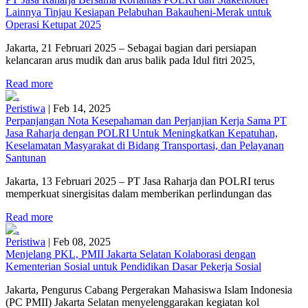
Lainnya Tinjau Kesiapan Pelabuhan Bakauheni-Merak untuk
Operasi Ketupat 2025
Jakarta, 21 Februari 2025 – Sebagai bagian dari persiapan
kelancaran arus mudik dan arus balik pada Idul fitri 2025,
Read more
Peristiwa
|
Feb 14, 2025
Perpanjangan Nota Kesepahaman dan Perjanjian Kerja Sama PT
Jasa Raharja dengan POLRI Untuk Meningkatkan Kepatuhan,
Keselamatan Masyarakat di Bidang Transportasi, dan Pelayanan
Santunan
Jakarta, 13 Februari 2025 – PT Jasa Raharja dan POLRI terus
memperkuat sinergisitas dalam memberikan perlindungan das
Read more
Peristiwa
|
Feb 08, 2025
Menjelang PKL, PMII Jakarta Selatan Kolaborasi dengan
Kementerian Sosial untuk Pendidikan Dasar Pekerja Sosial
Jakarta, Pengurus Cabang Pergerakan Mahasiswa Islam Indonesia
(PC PMII) Jakarta Selatan menyelenggarakan kegiatan kol