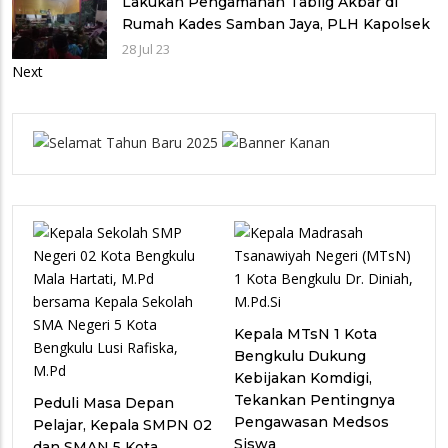
Lakukan Pengamanan Tablig Akbar di
Rumah Kades Samban Jaya, PLH Kapolsek
Batik Nau Selipkan Imbauan Kamtibmas
28 Jul 23
Next
Kepala MTsN 1 Kota
Bengkulu Dukung
Kebijakan Komdigi,
Tekankan Pentingnya
Peduli Masa Depan
Pengawasan Medsos
Pelajar, Kepala SMPN 02
Siswa
dan SMAN 5 Kota