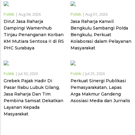
Politik
|
Aug 04, 2026
Politik
|
Aug 01, 2026
Dirut Jasa Raharja
Jasa Raharja Kanwil
Dampingi Wamenhub
Bengkulu Sambangi Polda
Tinjau Penanganan Korban
Bengkulu, Perkuat
KM Mutiara Sentosa II di RS
Kolaborasi dalam Pelayanan
PHC Surabaya
Masyarakat
Politik
|
Jul 30, 2026
Politik
|
Jul 25, 2026
Grebek Pajak Hadir Di
Perkuat Sinergi Publikasi
Pasar Rabu Lubuk Gilang,
Pemasyarakatan, Lapas
Jasa Raharja Dan Tim
Arga Makmur Gandeng
Pembina Samsat Dekatkan
Asosiasi Media dan Jurnalis
Layanan Kepada
Masyarakat