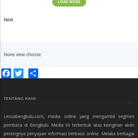
LOAD MORE
Next
None view choose
Facebook
Twitter
Share
TENTANG KAMI
Lensabengkulu.com, media online yang mengambil segmen
pembaca di Bengkulu. Media ini terbentuk atas keinginan akan
pentingnya penyajian informasi berbasis online. Melalui berbagai