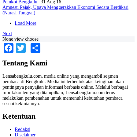
Pemkot Bengkulu
|
31 Aug 16
Amnesti Pajak, Upaya Menggerakkan Ekonomi Secara Berdikari
(Narasi Tunggal)
Load More
Next
None view choose
Facebook
Twitter
Share
Tentang Kami
Lensabengkulu.com, media online yang mengambil segmen
pembaca di Bengkulu. Media ini terbentuk atas keinginan akan
pentingnya penyajian informasi berbasis online. Melalui berbagai
rubrik/konten yang ditampilkan, Lensabengkulu.com terus
melakukan pembenahan untuk memenuhi kebutuhan pembaca
sesuai kekiniannya.
Ketentuan
Redaksi
Disclaimer