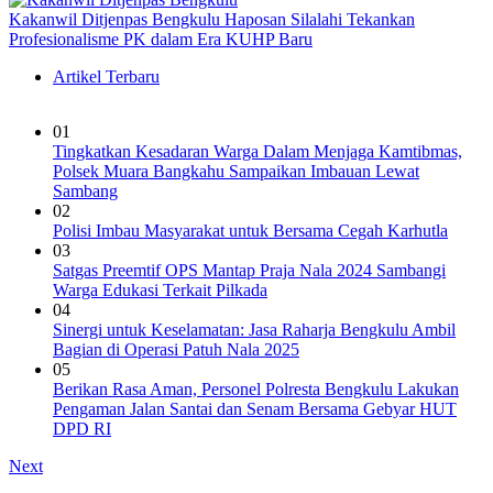
Kakanwil Ditjenpas Bengkulu Haposan Silalahi Tekankan
Profesionalisme PK dalam Era KUHP Baru
Artikel Terbaru
01
Tingkatkan Kesadaran Warga Dalam Menjaga Kamtibmas,
Polsek Muara Bangkahu Sampaikan Imbauan Lewat
Sambang
02
Polisi Imbau Masyarakat untuk Bersama Cegah Karhutla
03
Satgas Preemtif OPS Mantap Praja Nala 2024 Sambangi
Warga Edukasi Terkait Pilkada
04
Sinergi untuk Keselamatan: Jasa Raharja Bengkulu Ambil
Bagian di Operasi Patuh Nala 2025
05
Berikan Rasa Aman, Personel Polresta Bengkulu Lakukan
Pengaman Jalan Santai dan Senam Bersama Gebyar HUT
DPD RI
Next