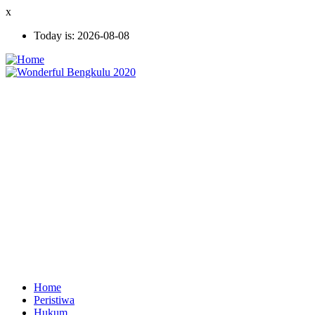
Skip
x
to
Today is:
2026-08-08
main
content
Home
Peristiwa
Ekonomi
Hukum