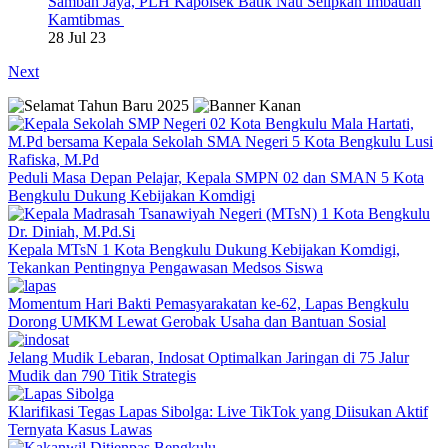
Samban Jaya, PLH Kapolsek Batik Nau Selipkan Imbauan
Kamtibmas
28 Jul 23
Next
Peduli Masa Depan Pelajar, Kepala SMPN 02 dan SMAN 5 Kota
Bengkulu Dukung Kebijakan Komdigi
Kepala MTsN 1 Kota Bengkulu Dukung Kebijakan Komdigi,
Tekankan Pentingnya Pengawasan Medsos Siswa
Momentum Hari Bakti Pemasyarakatan ke-62, Lapas Bengkulu
Dorong UMKM Lewat Gerobak Usaha dan Bantuan Sosial
Jelang Mudik Lebaran, Indosat Optimalkan Jaringan di 75 Jalur
Mudik dan 790 Titik Strategis
Klarifikasi Tegas Lapas Sibolga: Live TikTok yang Diisukan Aktif
Ternyata Kasus Lawas