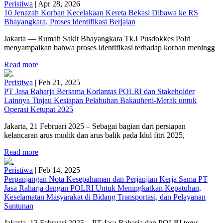
Peristiwa
|
Apr 28, 2026
10 Jenazah Korban Kecelakaan Kereta Bekasi Dibawa ke RS
Bhayangkara, Proses Identifikasi Berjalan
Jakarta — Rumah Sakit Bhayangkara Tk.I Pusdokkes Polri
menyampaikan bahwa proses identifikasi terhadap korban meningg
Read more
Peristiwa
|
Feb 21, 2025
PT Jasa Raharja Bersama Korlantas POLRI dan Stakeholder
Lainnya Tinjau Kesiapan Pelabuhan Bakauheni-Merak untuk
Operasi Ketupat 2025
Jakarta, 21 Februari 2025 – Sebagai bagian dari persiapan
kelancaran arus mudik dan arus balik pada Idul fitri 2025,
Read more
Peristiwa
|
Feb 14, 2025
Perpanjangan Nota Kesepahaman dan Perjanjian Kerja Sama PT
Jasa Raharja dengan POLRI Untuk Meningkatkan Kepatuhan,
Keselamatan Masyarakat di Bidang Transportasi, dan Pelayanan
Santunan
Jakarta, 13 Februari 2025 – PT Jasa Raharja dan POLRI terus