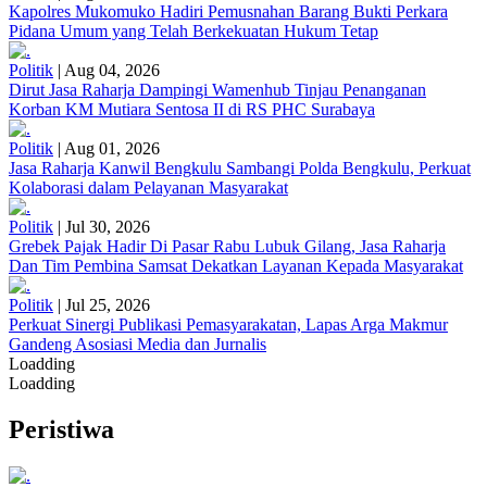
Kapolres Mukomuko Hadiri Pemusnahan Barang Bukti Perkara
Pidana Umum yang Telah Berkekuatan Hukum Tetap
Politik
|
Aug 04, 2026
Dirut Jasa Raharja Dampingi Wamenhub Tinjau Penanganan
Korban KM Mutiara Sentosa II di RS PHC Surabaya
Politik
|
Aug 01, 2026
Jasa Raharja Kanwil Bengkulu Sambangi Polda Bengkulu, Perkuat
Kolaborasi dalam Pelayanan Masyarakat
Politik
|
Jul 30, 2026
Grebek Pajak Hadir Di Pasar Rabu Lubuk Gilang, Jasa Raharja
Dan Tim Pembina Samsat Dekatkan Layanan Kepada Masyarakat
Politik
|
Jul 25, 2026
Perkuat Sinergi Publikasi Pemasyarakatan, Lapas Arga Makmur
Gandeng Asosiasi Media dan Jurnalis
Loadding
Loadding
Peristiwa