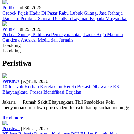
Politik
|
Jul 30, 2026
Grebek Pajak Hadir Di Pasar Rabu Lubuk Gilang, Jasa Raharja
Dan Tim Pembina Samsat Dekatkan Layanan Kepada Masyarakat
Politik
|
Jul 25, 2026
Perkuat Sinergi Publikasi Pemasyarakatan, Lapas Arga Makmur
Gandeng Asosiasi Media dan Jurnalis
Loadding
Loadding
Peristiwa
Peristiwa
|
Apr 28, 2026
10 Jenazah Korban Kecelakaan Kereta Bekasi Dibawa ke RS
Bhayangkara, Proses Identifikasi Berjalan
Jakarta — Rumah Sakit Bhayangkara Tk.I Pusdokkes Polri
menyampaikan bahwa proses identifikasi terhadap korban meningg
Read more
Peristiwa
|
Feb 21, 2025
PT Jasa Raharja Bersama Korlantas POLRI dan Stakeholder