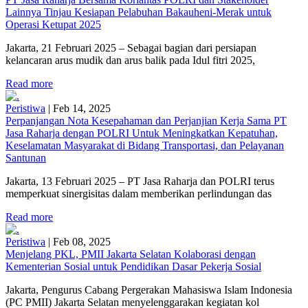
Lainnya Tinjau Kesiapan Pelabuhan Bakauheni-Merak untuk
Operasi Ketupat 2025
Jakarta, 21 Februari 2025 – Sebagai bagian dari persiapan
kelancaran arus mudik dan arus balik pada Idul fitri 2025,
Read more
Peristiwa
|
Feb 14, 2025
Perpanjangan Nota Kesepahaman dan Perjanjian Kerja Sama PT
Jasa Raharja dengan POLRI Untuk Meningkatkan Kepatuhan,
Keselamatan Masyarakat di Bidang Transportasi, dan Pelayanan
Santunan
Jakarta, 13 Februari 2025 – PT Jasa Raharja dan POLRI terus
memperkuat sinergisitas dalam memberikan perlindungan das
Read more
Peristiwa
|
Feb 08, 2025
Menjelang PKL, PMII Jakarta Selatan Kolaborasi dengan
Kementerian Sosial untuk Pendidikan Dasar Pekerja Sosial
Jakarta, Pengurus Cabang Pergerakan Mahasiswa Islam Indonesia
(PC PMII) Jakarta Selatan menyelenggarakan kegiatan kol