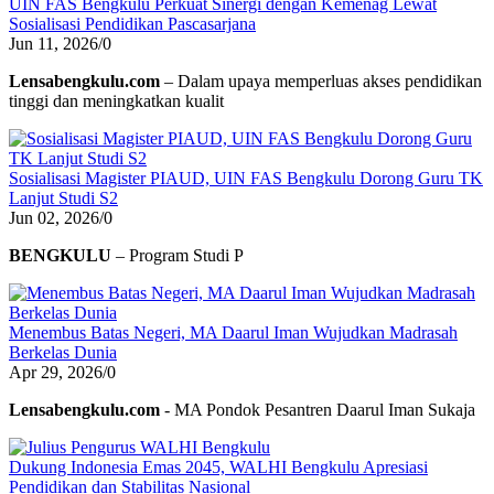
UIN FAS Bengkulu Perkuat Sinergi dengan Kemenag Lewat
Sosialisasi Pendidikan Pascasarjana
Jun 11, 2026
/
0
Lensabengkulu.com
– Dalam upaya memperluas akses pendidikan
tinggi dan meningkatkan kualit
Sosialisasi Magister PIAUD, UIN FAS Bengkulu Dorong Guru TK
Lanjut Studi S2
Jun 02, 2026
/
0
BENGKULU
– Program Studi P
Menembus Batas Negeri, MA Daarul Iman Wujudkan Madrasah
Berkelas Dunia
Apr 29, 2026
/
0
Lensabengkulu.com
- MA Pondok Pesantren Daarul Iman Sukaja
Dukung Indonesia Emas 2045, WALHI Bengkulu Apresiasi
Pendidikan dan Stabilitas Nasional