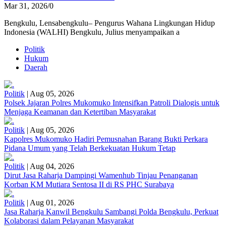
Mar 31, 2026
/
0
Bengkulu, Lensabengkulu– Pengurus Wahana Lingkungan Hidup
Indonesia (WALHI) Bengkulu, Julius menyampaikan a
Politik
Hukum
Daerah
Politik
|
Aug 05, 2026
Polsek Jajaran Polres Mukomuko Intensifkan Patroli Dialogis untuk
Menjaga Keamanan dan Ketertiban Masyarakat
Politik
|
Aug 05, 2026
Kapolres Mukomuko Hadiri Pemusnahan Barang Bukti Perkara
Pidana Umum yang Telah Berkekuatan Hukum Tetap
Politik
|
Aug 04, 2026
Dirut Jasa Raharja Dampingi Wamenhub Tinjau Penanganan
Korban KM Mutiara Sentosa II di RS PHC Surabaya
Politik
|
Aug 01, 2026
Jasa Raharja Kanwil Bengkulu Sambangi Polda Bengkulu, Perkuat
Kolaborasi dalam Pelayanan Masyarakat