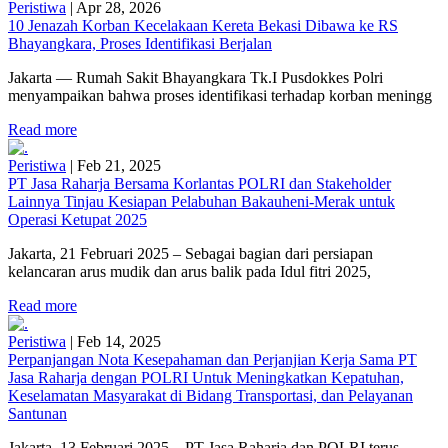
Peristiwa
|
Apr 28, 2026
10 Jenazah Korban Kecelakaan Kereta Bekasi Dibawa ke RS
Bhayangkara, Proses Identifikasi Berjalan
Jakarta — Rumah Sakit Bhayangkara Tk.I Pusdokkes Polri
menyampaikan bahwa proses identifikasi terhadap korban meningg
Read more
Peristiwa
|
Feb 21, 2025
PT Jasa Raharja Bersama Korlantas POLRI dan Stakeholder
Lainnya Tinjau Kesiapan Pelabuhan Bakauheni-Merak untuk
Operasi Ketupat 2025
Jakarta, 21 Februari 2025 – Sebagai bagian dari persiapan
kelancaran arus mudik dan arus balik pada Idul fitri 2025,
Read more
Peristiwa
|
Feb 14, 2025
Perpanjangan Nota Kesepahaman dan Perjanjian Kerja Sama PT
Jasa Raharja dengan POLRI Untuk Meningkatkan Kepatuhan,
Keselamatan Masyarakat di Bidang Transportasi, dan Pelayanan
Santunan
Jakarta, 13 Februari 2025 – PT Jasa Raharja dan POLRI terus