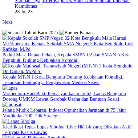
Samban Jaya, PLH Kapolsek Batik Nau Selipkan Imbauan
Kamtibmas
28 Jul 23
Next
Peduli Masa Depan Pelajar, Kepala SMPN 02 dan SMAN 5 Kota
Bengkulu Dukung Kebijakan Komdigi
Kepala MTsN 1 Kota Bengkulu Dukung Kebijakan Komdigi,
Tekankan Pentingnya Pengawasan Medsos Siswa
Momentum Hari Bakti Pemasyarakatan ke-62, Lapas Bengkulu
Dorong UMKM Lewat Gerobak Usaha dan Bantuan Sosial
Jelang Mudik Lebaran, Indosat Optimalkan Jaringan di 75 Jalur
Mudik dan 790 Titik Strategis
Klarifikasi Tegas Lapas Sibolga: Live TikTok yang Diisukan Aktif
Ternyata Kasus Lawas