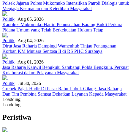
Polsek Jajaran Polres Mukomuko Intensifkan Patroli Dialogis untuk
Menjaga Keamanan dan Ketertiban Masyarakat
Politik
|
Aug 05, 2026
Kapolres Mukomuko Hadiri Pemusnahan Barang Bukti Perkara
Pidana Umum yang Telah Berkekuatan Hukum Tetap
Politik
|
Aug 04, 2026
Dirut Jasa Raharja Dampingi Wamenhub Tinjau Penanganan
Korban KM Mutiara Sentosa II di RS PHC Surabaya
Politik
|
Aug 01, 2026
Jasa Raharja Kanwil Bengkulu Sambangi Polda Bengkulu, Perkuat
Kolaborasi dalam Pelayanan Masyarakat
Politik
|
Jul 30, 2026
Grebek Pajak Hadir Di Pasar Rabu Lubuk Gilang, Jasa Raharja
Dan Tim Pembina Samsat Dekatkan Layanan Kepada Masyarakat
Loadding
Loadding
Peristiwa