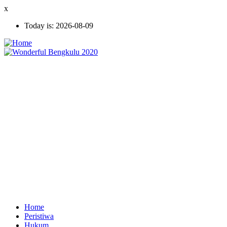
Skip
x
to
Today is:
2026-08-09
main
content
Home
Peristiwa
Ekonomi
Hukum