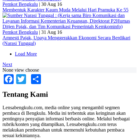
Pemkot Bengkulu
|
30 Aug 16
Membentuk Karakter Kaum Muda Melalui Hari Pramuka Ke 55
Pemkot Bengkulu
|
31 Aug 16
Amnesti Pajak, Upaya Menggerakkan Ekonomi Secara Berdikari
(Narasi Tunggal)
Load More
Next
None view choose
Facebook
Twitter
Share
Tentang Kami
Lensabengkulu.com, media online yang mengambil segmen
pembaca di Bengkulu. Media ini terbentuk atas keinginan akan
pentingnya penyajian informasi berbasis online. Melalui berbagai
rubrik/konten yang ditampilkan, Lensabengkulu.com terus
melakukan pembenahan untuk memenuhi kebutuhan pembaca
sesuai kekiniannya.