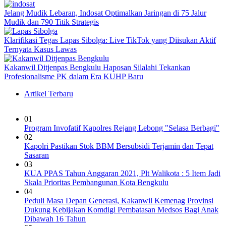
Jelang Mudik Lebaran, Indosat Optimalkan Jaringan di 75 Jalur
Mudik dan 790 Titik Strategis
Klarifikasi Tegas Lapas Sibolga: Live TikTok yang Diisukan Aktif
Ternyata Kasus Lawas
Kakanwil Ditjenpas Bengkulu Haposan Silalahi Tekankan
Profesionalisme PK dalam Era KUHP Baru
Artikel Terbaru
01
Program Invofatif Kapolres Rejang Lebong "Selasa Berbagi"
02
Kapolri Pastikan Stok BBM Bersubsidi Terjamin dan Tepat
Sasaran
03
KUA PPAS Tahun Anggaran 2021, Plt Walikota : 5 Item Jadi
Skala Prioritas Pembangunan Kota Bengkulu
04
Peduli Masa Depan Generasi, Kakanwil Kemenag Provinsi
Dukung Kebijakan Komdigi Pembatasan Medsos Bagi Anak
Dibawah 16 Tahun