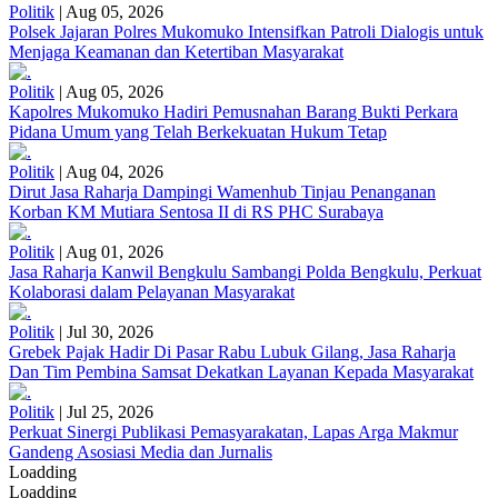
Politik
|
Aug 05, 2026
Polsek Jajaran Polres Mukomuko Intensifkan Patroli Dialogis untuk
Menjaga Keamanan dan Ketertiban Masyarakat
Politik
|
Aug 05, 2026
Kapolres Mukomuko Hadiri Pemusnahan Barang Bukti Perkara
Pidana Umum yang Telah Berkekuatan Hukum Tetap
Politik
|
Aug 04, 2026
Dirut Jasa Raharja Dampingi Wamenhub Tinjau Penanganan
Korban KM Mutiara Sentosa II di RS PHC Surabaya
Politik
|
Aug 01, 2026
Jasa Raharja Kanwil Bengkulu Sambangi Polda Bengkulu, Perkuat
Kolaborasi dalam Pelayanan Masyarakat
Politik
|
Jul 30, 2026
Grebek Pajak Hadir Di Pasar Rabu Lubuk Gilang, Jasa Raharja
Dan Tim Pembina Samsat Dekatkan Layanan Kepada Masyarakat
Politik
|
Jul 25, 2026
Perkuat Sinergi Publikasi Pemasyarakatan, Lapas Arga Makmur
Gandeng Asosiasi Media dan Jurnalis
Loadding
Loadding