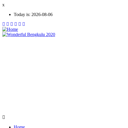
Skip
x
to
Today is:
2026-08-06
main
content
Home