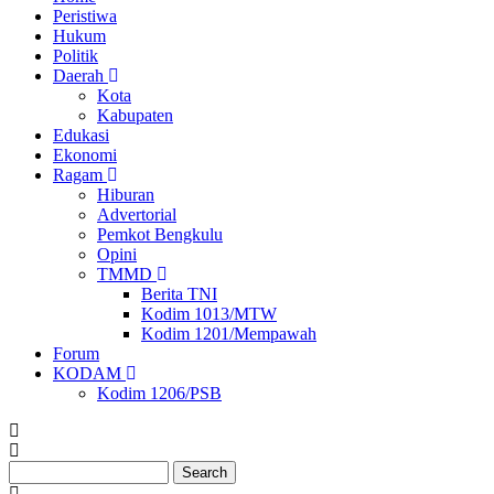
Peristiwa
Ekonomi
Hukum
Politik
Daerah
Kota
Kabupaten
Edukasi
Ekonomi
Ragam
Hiburan
Advertorial
Pemkot Bengkulu
Opini
TMMD
Berita TNI
Kodim 1013/MTW
Kodim 1201/Mempawah
Forum
KODAM
Kodim 1206/PSB
Search