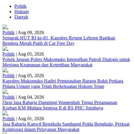
Politik
Hukum
Daerah
Politik
|
Aug 09, 2026
Semarak HUT RI ke-81, Kapolres Rejang Lebong Bagikan
Bendera Merah Putih di Car Free Day
Politik
|
Aug 05, 2026
Polsek Jajaran Polres Mukomuko Intensifkan Patroli Dialogis untuk
Menjaga Keamanan dan Ketertiban Masyarakat
Politik
|
Aug 05, 2026
Kapolres Mukomuko Hadiri Pemusnahan Barang Bukti Perkara
Pidana Umum yang Telah Berkekuatan Hukum Tetap
Politik
|
Aug 04, 2026
Dirut Jasa Raharja Dampingi Wamenhub Tinjau Penanganan
Korban KM Mutiara Sentosa II di RS PHC Surabaya
Politik
|
Aug 01, 2026
Jasa Raharja Kanwil Bengkulu Sambangi Polda Bengkulu, Perkuat
Kolaborasi dalam Pelayanan Masyarakat