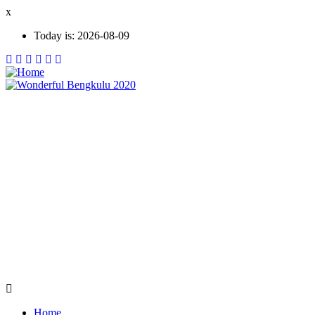
Skip
x
to
Today is:
2026-08-09
main
content
Home