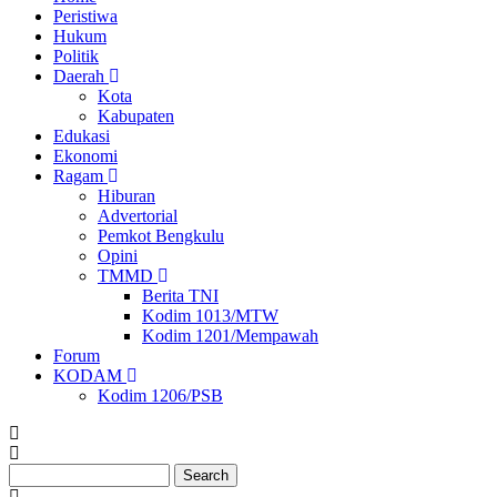
Peristiwa
Ekonomi
Hukum
Politik
Daerah
Kota
Kabupaten
Edukasi
Ekonomi
Ragam
Hiburan
Advertorial
Pemkot Bengkulu
Opini
TMMD
Berita TNI
Kodim 1013/MTW
Kodim 1201/Mempawah
Forum
KODAM
Kodim 1206/PSB
Search