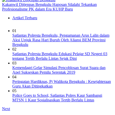
Kakanwil Ditjenpas Bengkulu Haposan Silalahi Tekankan
Profesionalisme PK dalam Era KUHP Baru
Artikel Terbaru
01
Satlantas Polresta Bengkulu, Pengamanan Arus Lalin dalam
Aksi Unjuk Rasa Hari Buruh Oleh Aliansi BEM Provinsi
Bengkulu
02
Satlantas Polresta Bengkulu Edukasi Pelajar SD Negeri 03
tentang Tertib Berlalu Lintas Sejak Dini
03
Kemendagri Gelar Simulasi Pencoblosan Surat Suara dan
Apel Sukseskan Pemilu Serentak 2019
04
Peringatan Hardiknas, Pj Walikota Bengkulu : Kesejahteraan
Guru Akan Ditingkatkan
05
Police Goes to School, Satlantas Polres Kaur Sambangi
MTSN 1 Kaur Sosialisasikan Tertib Berlalu Lintas
Next