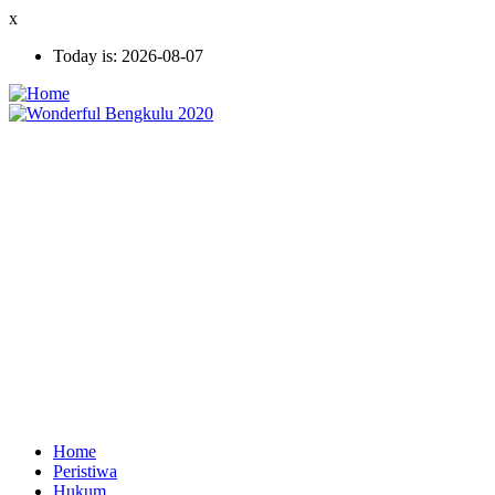
Skip
x
to
Today is:
2026-08-07
main
content
Home
Peristiwa
Ekonomi
Hukum