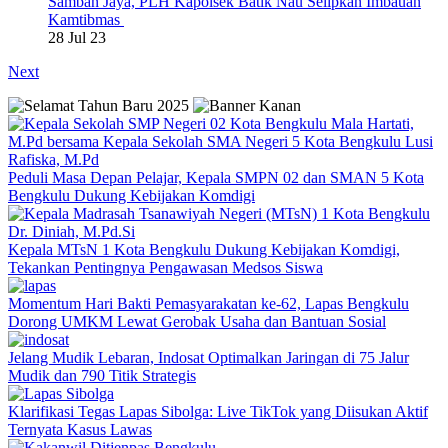
Samban Jaya, PLH Kapolsek Batik Nau Selipkan Imbauan
Kamtibmas
28 Jul 23
Next
Peduli Masa Depan Pelajar, Kepala SMPN 02 dan SMAN 5 Kota
Bengkulu Dukung Kebijakan Komdigi
Kepala MTsN 1 Kota Bengkulu Dukung Kebijakan Komdigi,
Tekankan Pentingnya Pengawasan Medsos Siswa
Momentum Hari Bakti Pemasyarakatan ke-62, Lapas Bengkulu
Dorong UMKM Lewat Gerobak Usaha dan Bantuan Sosial
Jelang Mudik Lebaran, Indosat Optimalkan Jaringan di 75 Jalur
Mudik dan 790 Titik Strategis
Klarifikasi Tegas Lapas Sibolga: Live TikTok yang Diisukan Aktif
Ternyata Kasus Lawas