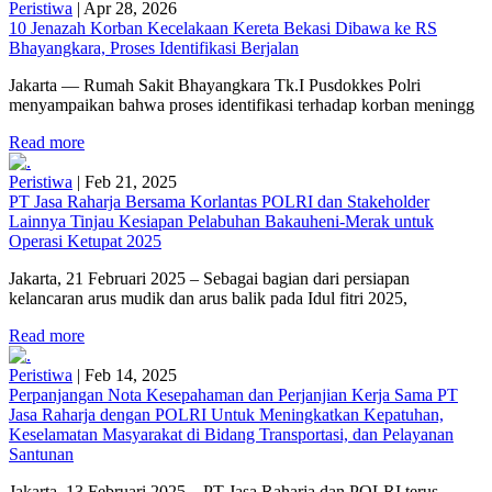
Peristiwa
|
Apr 28, 2026
10 Jenazah Korban Kecelakaan Kereta Bekasi Dibawa ke RS
Bhayangkara, Proses Identifikasi Berjalan
Jakarta — Rumah Sakit Bhayangkara Tk.I Pusdokkes Polri
menyampaikan bahwa proses identifikasi terhadap korban meningg
Read more
Peristiwa
|
Feb 21, 2025
PT Jasa Raharja Bersama Korlantas POLRI dan Stakeholder
Lainnya Tinjau Kesiapan Pelabuhan Bakauheni-Merak untuk
Operasi Ketupat 2025
Jakarta, 21 Februari 2025 – Sebagai bagian dari persiapan
kelancaran arus mudik dan arus balik pada Idul fitri 2025,
Read more
Peristiwa
|
Feb 14, 2025
Perpanjangan Nota Kesepahaman dan Perjanjian Kerja Sama PT
Jasa Raharja dengan POLRI Untuk Meningkatkan Kepatuhan,
Keselamatan Masyarakat di Bidang Transportasi, dan Pelayanan
Santunan
Jakarta, 13 Februari 2025 – PT Jasa Raharja dan POLRI terus