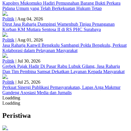
Kapolres Mukomuko Hadiri Pemusnahan Barang Bukti Perkara
Pidana Umum yang Telah Berkekuatan Hukum Tetap
Politik
|
Aug 04, 2026
Dirut Jasa Raharja Dampingi Wamenhub Tinjau Penanganan
Korban KM Mutiara Sentosa II di RS PHC Surabaya
Politik
|
Aug 01, 2026
Jasa Raharja Kanwil Bengkulu Sambangi Polda Bengkulu, Perkuat
Kolaborasi dalam Pelayanan Masyarakat
Politik
|
Jul 30, 2026
Grebek Pajak Hadir Di Pasar Rabu Lubuk Gilang, Jasa Raharja
Dan Tim Pembina Samsat Dekatkan Layanan Kepada Masyarakat
Politik
|
Jul 25, 2026
Perkuat Sinergi Publikasi Pemasyarakatan, Lapas Arga Makmur
Gandeng Asosiasi Media dan Jurnalis
Loadding
Loadding
Peristiwa