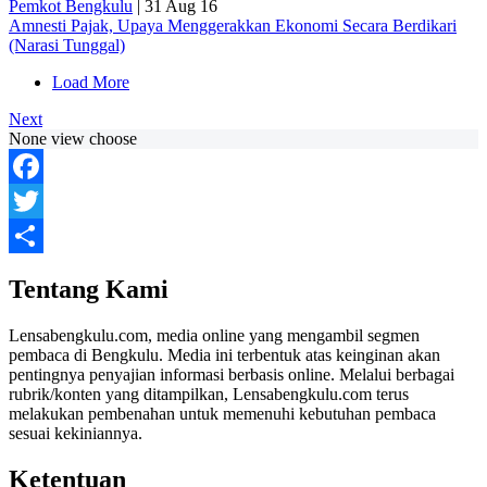
Pemkot Bengkulu
|
31 Aug 16
Amnesti Pajak, Upaya Menggerakkan Ekonomi Secara Berdikari
(Narasi Tunggal)
Load More
Next
None view choose
Facebook
Twitter
Share
Tentang Kami
Lensabengkulu.com, media online yang mengambil segmen
pembaca di Bengkulu. Media ini terbentuk atas keinginan akan
pentingnya penyajian informasi berbasis online. Melalui berbagai
rubrik/konten yang ditampilkan, Lensabengkulu.com terus
melakukan pembenahan untuk memenuhi kebutuhan pembaca
sesuai kekiniannya.
Ketentuan