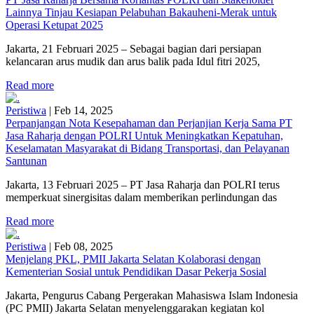
Lainnya Tinjau Kesiapan Pelabuhan Bakauheni-Merak untuk
Operasi Ketupat 2025
Jakarta, 21 Februari 2025 – Sebagai bagian dari persiapan
kelancaran arus mudik dan arus balik pada Idul fitri 2025,
Read more
Peristiwa
|
Feb 14, 2025
Perpanjangan Nota Kesepahaman dan Perjanjian Kerja Sama PT
Jasa Raharja dengan POLRI Untuk Meningkatkan Kepatuhan,
Keselamatan Masyarakat di Bidang Transportasi, dan Pelayanan
Santunan
Jakarta, 13 Februari 2025 – PT Jasa Raharja dan POLRI terus
memperkuat sinergisitas dalam memberikan perlindungan das
Read more
Peristiwa
|
Feb 08, 2025
Menjelang PKL, PMII Jakarta Selatan Kolaborasi dengan
Kementerian Sosial untuk Pendidikan Dasar Pekerja Sosial
Jakarta, Pengurus Cabang Pergerakan Mahasiswa Islam Indonesia
(PC PMII) Jakarta Selatan menyelenggarakan kegiatan kol