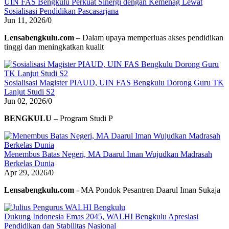
UIN FAS Bengkulu Perkuat Sinergi dengan Kemenag Lewat
Sosialisasi Pendidikan Pascasarjana
Jun 11, 2026
/
0
Lensabengkulu.com
– Dalam upaya memperluas akses pendidikan
tinggi dan meningkatkan kualit
Sosialisasi Magister PIAUD, UIN FAS Bengkulu Dorong Guru TK
Lanjut Studi S2
Jun 02, 2026
/
0
BENGKULU
– Program Studi P
Menembus Batas Negeri, MA Daarul Iman Wujudkan Madrasah
Berkelas Dunia
Apr 29, 2026
/
0
Lensabengkulu.com
- MA Pondok Pesantren Daarul Iman Sukaja
Dukung Indonesia Emas 2045, WALHI Bengkulu Apresiasi
Pendidikan dan Stabilitas Nasional