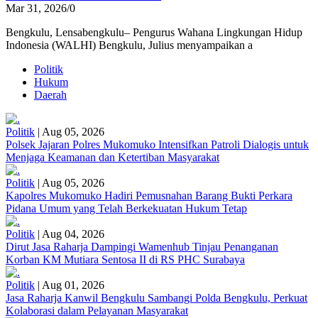
Mar 31, 2026
/
0
Bengkulu, Lensabengkulu– Pengurus Wahana Lingkungan Hidup
Indonesia (WALHI) Bengkulu, Julius menyampaikan a
Politik
Hukum
Daerah
Politik
|
Aug 05, 2026
Polsek Jajaran Polres Mukomuko Intensifkan Patroli Dialogis untuk
Menjaga Keamanan dan Ketertiban Masyarakat
Politik
|
Aug 05, 2026
Kapolres Mukomuko Hadiri Pemusnahan Barang Bukti Perkara
Pidana Umum yang Telah Berkekuatan Hukum Tetap
Politik
|
Aug 04, 2026
Dirut Jasa Raharja Dampingi Wamenhub Tinjau Penanganan
Korban KM Mutiara Sentosa II di RS PHC Surabaya
Politik
|
Aug 01, 2026
Jasa Raharja Kanwil Bengkulu Sambangi Polda Bengkulu, Perkuat
Kolaborasi dalam Pelayanan Masyarakat