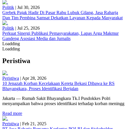
Politik
|
Jul 30, 2026
Grebek Pajak Hadir Di Pasar Rabu Lubuk Gilang, Jasa Raharja
Dan Tim Pembina Samsat Dekatkan Layanan Kepada Masyarakat
Politik
|
Jul 25, 2026
Perkuat Sinergi Publikasi Pemasyarakatan, Lapas Arga Makmur
Gandeng Asosiasi Media dan Jurnalis
Loadding
Loadding
Peristiwa
Peristiwa
|
Apr 28, 2026
10 Jenazah Korban Kecelakaan Kereta Bekasi Dibawa ke RS
Bhayangkara, Proses Identifikasi Berjalan
Jakarta — Rumah Sakit Bhayangkara Tk.I Pusdokkes Polri
menyampaikan bahwa proses identifikasi terhadap korban meningg
Read more
Peristiwa
|
Feb 21, 2025
PT Jasa Raharja Bersama Korlantas POLRI dan Stakeholder