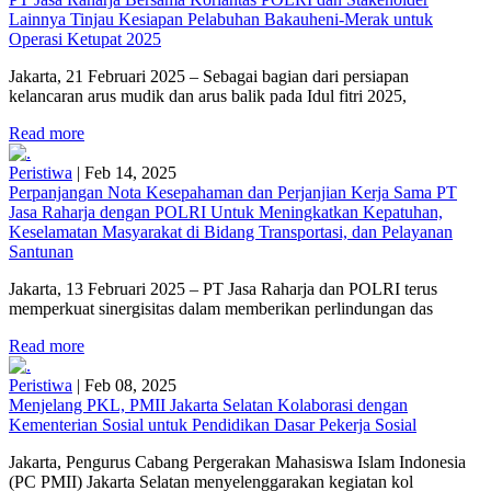
Lainnya Tinjau Kesiapan Pelabuhan Bakauheni-Merak untuk
Operasi Ketupat 2025
Jakarta, 21 Februari 2025 – Sebagai bagian dari persiapan
kelancaran arus mudik dan arus balik pada Idul fitri 2025,
Read more
Peristiwa
|
Feb 14, 2025
Perpanjangan Nota Kesepahaman dan Perjanjian Kerja Sama PT
Jasa Raharja dengan POLRI Untuk Meningkatkan Kepatuhan,
Keselamatan Masyarakat di Bidang Transportasi, dan Pelayanan
Santunan
Jakarta, 13 Februari 2025 – PT Jasa Raharja dan POLRI terus
memperkuat sinergisitas dalam memberikan perlindungan das
Read more
Peristiwa
|
Feb 08, 2025
Menjelang PKL, PMII Jakarta Selatan Kolaborasi dengan
Kementerian Sosial untuk Pendidikan Dasar Pekerja Sosial
Jakarta, Pengurus Cabang Pergerakan Mahasiswa Islam Indonesia
(PC PMII) Jakarta Selatan menyelenggarakan kegiatan kol