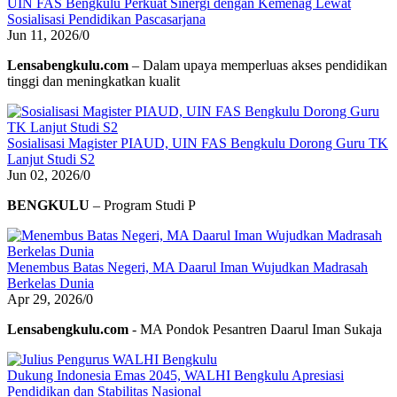
UIN FAS Bengkulu Perkuat Sinergi dengan Kemenag Lewat
Sosialisasi Pendidikan Pascasarjana
Jun 11, 2026
/
0
Lensabengkulu.com
– Dalam upaya memperluas akses pendidikan
tinggi dan meningkatkan kualit
Sosialisasi Magister PIAUD, UIN FAS Bengkulu Dorong Guru TK
Lanjut Studi S2
Jun 02, 2026
/
0
BENGKULU
– Program Studi P
Menembus Batas Negeri, MA Daarul Iman Wujudkan Madrasah
Berkelas Dunia
Apr 29, 2026
/
0
Lensabengkulu.com
- MA Pondok Pesantren Daarul Iman Sukaja
Dukung Indonesia Emas 2045, WALHI Bengkulu Apresiasi
Pendidikan dan Stabilitas Nasional