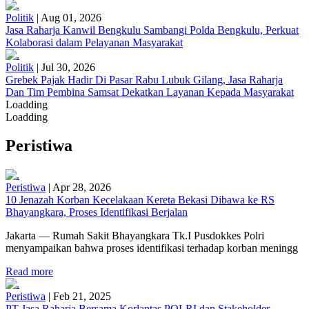
Politik
|
Aug 01, 2026
Jasa Raharja Kanwil Bengkulu Sambangi Polda Bengkulu, Perkuat
Kolaborasi dalam Pelayanan Masyarakat
Politik
|
Jul 30, 2026
Grebek Pajak Hadir Di Pasar Rabu Lubuk Gilang, Jasa Raharja
Dan Tim Pembina Samsat Dekatkan Layanan Kepada Masyarakat
Loadding
Loadding
Peristiwa
Peristiwa
|
Apr 28, 2026
10 Jenazah Korban Kecelakaan Kereta Bekasi Dibawa ke RS
Bhayangkara, Proses Identifikasi Berjalan
Jakarta — Rumah Sakit Bhayangkara Tk.I Pusdokkes Polri
menyampaikan bahwa proses identifikasi terhadap korban meningg
Read more
Peristiwa
|
Feb 21, 2025
PT Jasa Raharja Bersama Korlantas POLRI dan Stakeholder