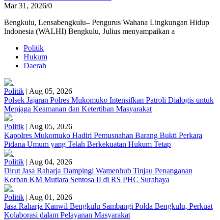
Mar 31, 2026
/
0
Bengkulu, Lensabengkulu– Pengurus Wahana Lingkungan Hidup
Indonesia (WALHI) Bengkulu, Julius menyampaikan a
Politik
Hukum
Daerah
Politik
|
Aug 05, 2026
Polsek Jajaran Polres Mukomuko Intensifkan Patroli Dialogis untuk
Menjaga Keamanan dan Ketertiban Masyarakat
Politik
|
Aug 05, 2026
Kapolres Mukomuko Hadiri Pemusnahan Barang Bukti Perkara
Pidana Umum yang Telah Berkekuatan Hukum Tetap
Politik
|
Aug 04, 2026
Dirut Jasa Raharja Dampingi Wamenhub Tinjau Penanganan
Korban KM Mutiara Sentosa II di RS PHC Surabaya
Politik
|
Aug 01, 2026
Jasa Raharja Kanwil Bengkulu Sambangi Polda Bengkulu, Perkuat
Kolaborasi dalam Pelayanan Masyarakat