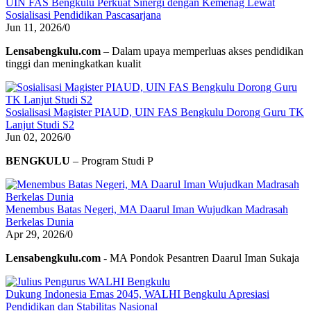
UIN FAS Bengkulu Perkuat Sinergi dengan Kemenag Lewat
Sosialisasi Pendidikan Pascasarjana
Jun 11, 2026
/
0
Lensabengkulu.com
– Dalam upaya memperluas akses pendidikan
tinggi dan meningkatkan kualit
Sosialisasi Magister PIAUD, UIN FAS Bengkulu Dorong Guru TK
Lanjut Studi S2
Jun 02, 2026
/
0
BENGKULU
– Program Studi P
Menembus Batas Negeri, MA Daarul Iman Wujudkan Madrasah
Berkelas Dunia
Apr 29, 2026
/
0
Lensabengkulu.com
- MA Pondok Pesantren Daarul Iman Sukaja
Dukung Indonesia Emas 2045, WALHI Bengkulu Apresiasi
Pendidikan dan Stabilitas Nasional