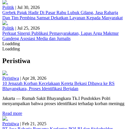
Politik
|
Jul 30, 2026
Grebek Pajak Hadir Di Pasar Rabu Lubuk Gilang, Jasa Raharja
Dan Tim Pembina Samsat Dekatkan Layanan Kepada Masyarakat
Politik
|
Jul 25, 2026
Perkuat Sinergi Publikasi Pemasyarakatan, Lapas Arga Makmur
Gandeng Asosiasi Media dan Jurnalis
Loadding
Loadding
Peristiwa
Peristiwa
|
Apr 28, 2026
10 Jenazah Korban Kecelakaan Kereta Bekasi Dibawa ke RS
Bhayangkara, Proses Identifikasi Berjalan
Jakarta — Rumah Sakit Bhayangkara Tk.I Pusdokkes Polri
menyampaikan bahwa proses identifikasi terhadap korban meningg
Read more
Peristiwa
|
Feb 21, 2025
PT Jasa Raharja Bersama Korlantas POLRI dan Stakeholder