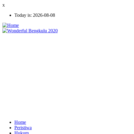
Skip
x
to
Today is:
2026-08-08
main
content
Home
Peristiwa
Ekonomi
Hukum