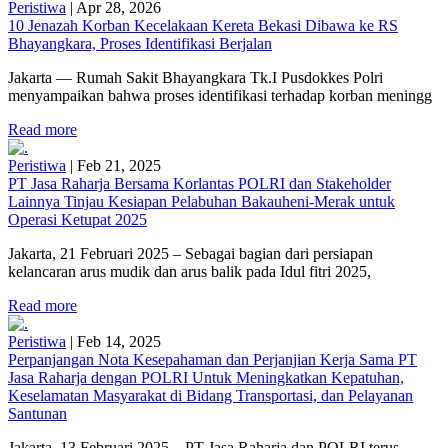
Peristiwa
|
Apr 28, 2026
10 Jenazah Korban Kecelakaan Kereta Bekasi Dibawa ke RS
Bhayangkara, Proses Identifikasi Berjalan
Jakarta — Rumah Sakit Bhayangkara Tk.I Pusdokkes Polri
menyampaikan bahwa proses identifikasi terhadap korban meningg
Read more
Peristiwa
|
Feb 21, 2025
PT Jasa Raharja Bersama Korlantas POLRI dan Stakeholder
Lainnya Tinjau Kesiapan Pelabuhan Bakauheni-Merak untuk
Operasi Ketupat 2025
Jakarta, 21 Februari 2025 – Sebagai bagian dari persiapan
kelancaran arus mudik dan arus balik pada Idul fitri 2025,
Read more
Peristiwa
|
Feb 14, 2025
Perpanjangan Nota Kesepahaman dan Perjanjian Kerja Sama PT
Jasa Raharja dengan POLRI Untuk Meningkatkan Kepatuhan,
Keselamatan Masyarakat di Bidang Transportasi, dan Pelayanan
Santunan
Jakarta, 13 Februari 2025 – PT Jasa Raharja dan POLRI terus