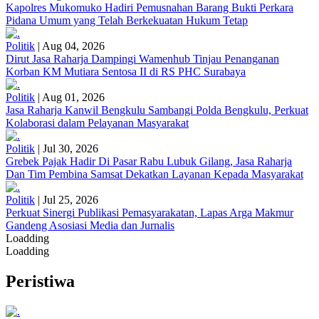
Kapolres Mukomuko Hadiri Pemusnahan Barang Bukti Perkara
Pidana Umum yang Telah Berkekuatan Hukum Tetap
Politik
|
Aug 04, 2026
Dirut Jasa Raharja Dampingi Wamenhub Tinjau Penanganan
Korban KM Mutiara Sentosa II di RS PHC Surabaya
Politik
|
Aug 01, 2026
Jasa Raharja Kanwil Bengkulu Sambangi Polda Bengkulu, Perkuat
Kolaborasi dalam Pelayanan Masyarakat
Politik
|
Jul 30, 2026
Grebek Pajak Hadir Di Pasar Rabu Lubuk Gilang, Jasa Raharja
Dan Tim Pembina Samsat Dekatkan Layanan Kepada Masyarakat
Politik
|
Jul 25, 2026
Perkuat Sinergi Publikasi Pemasyarakatan, Lapas Arga Makmur
Gandeng Asosiasi Media dan Jurnalis
Loadding
Loadding
Peristiwa