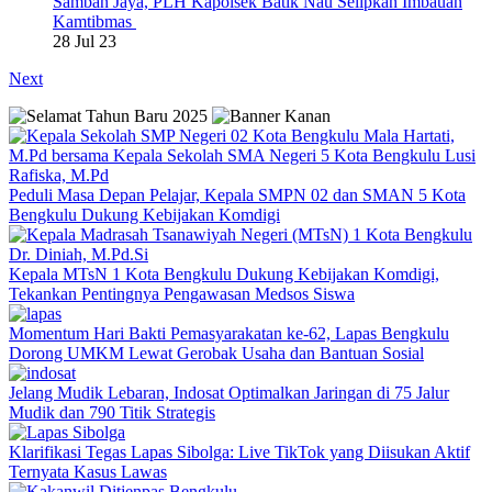
Samban Jaya, PLH Kapolsek Batik Nau Selipkan Imbauan
Kamtibmas
28 Jul 23
Next
Peduli Masa Depan Pelajar, Kepala SMPN 02 dan SMAN 5 Kota
Bengkulu Dukung Kebijakan Komdigi
Kepala MTsN 1 Kota Bengkulu Dukung Kebijakan Komdigi,
Tekankan Pentingnya Pengawasan Medsos Siswa
Momentum Hari Bakti Pemasyarakatan ke-62, Lapas Bengkulu
Dorong UMKM Lewat Gerobak Usaha dan Bantuan Sosial
Jelang Mudik Lebaran, Indosat Optimalkan Jaringan di 75 Jalur
Mudik dan 790 Titik Strategis
Klarifikasi Tegas Lapas Sibolga: Live TikTok yang Diisukan Aktif
Ternyata Kasus Lawas