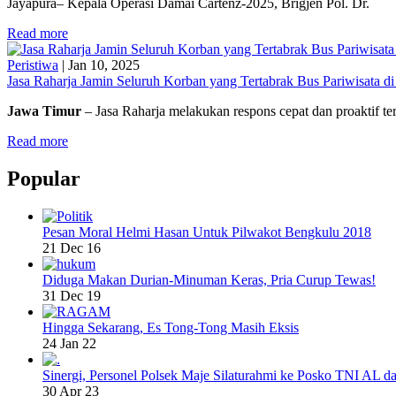
Jayapura– Kepala Operasi Damai Cartenz-2025, Brigjen Pol. Dr.
Read more
Peristiwa
|
Jan 10, 2025
Jasa Raharja Jamin Seluruh Korban yang Tertabrak Bus Pariwisata d
Jawa Timur
– Jasa Raharja melakukan respons cepat dan proaktif t
Read more
Popular
Pesan Moral Helmi Hasan Untuk Pilwakot Bengkulu 2018
21 Dec 16
Diduga Makan Durian-Minuman Keras, Pria Curup Tewas!
31 Dec 19
Hingga Sekarang, Es Tong-Tong Masih Eksis
24 Jan 22
Sinergi, Personel Polsek Maje Silaturahmi ke Posko TNI AL da
30 Apr 23