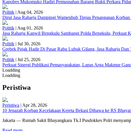
Kapolres Mukomuko Hadiri Pemusnahan Barang Bukti Perkara Pid
Politik
|
Aug 04, 2026
Dirut Jasa Raharja Dampingi Wamenhub Tinjau Penanganan Korban
Politik
|
Aug 01, 2026
Jasa Raharja Kanwil Bengkulu Sambangi Polda Bengkulu, Perkuat K
Politik
|
Jul 30, 2026
Grebek Pajak Hadir Di Pasar Rabu Lubuk Gilang, Jasa Raharja Da
Politik
|
Jul 25, 2026
Perkuat Sinergi Publikasi Pemasyarakatan, Lapas Arga Makmur Gand
Loadding
Loadding
Peristiwa
Peristiwa
|
Apr 28, 2026
10 Jenazah Korban Kecelakaan Kereta Bekasi Dibawa ke RS Bhayangk
Jakarta — Rumah Sakit Bhayangkara Tk.I Pusdokkes Polri menyampai
Read more