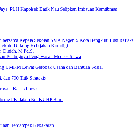
Jaya, PLH Kapolsek Batik Nau Selipkan Imbauan Kamtibmas
ngkulu Dukung Kebijakan Komdigi
an Pentingnya Pengawasan Medsos Siswa
ong UMKM Lewat Gerobak Usaha dan Bantuan Sosial
 dan 790 Titik Strategis
Ternyata Kasus Lawas
nalisme PK dalam Era KUHP Baru
Asuhan Terdampak Kebakaran