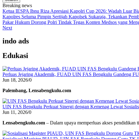
Breaking news
Ketua IESPA Ibnu Riza Apresiasi Kapolri Cup 2026: Wadah Luar Bia
Kapolres Seluma Pimpin Sertijab Kapolsek Sukaraja, Tekankan Pembe
Pakar Hukum Dorong Polri Tindak Tegas Konten Medsos yang Men
Next
indo ads
Edukasi
Perluas Jejaring Akademik, FUAD UIN FAS Bengkulu Gandeng F
Jun 18, 2026
/
0
Palembang, Lensabengkulu.com
UIN FAS Bengkulu Perkuat Sinergi dengan Kemenag Lewat Sosialisa
Jun 11, 2026
/
0
Lensabengkulu.com
– Dalam upaya memperluas akses pendidikan ti
Sosialisasi Magister PIAUD, UIN FAS Bengkulu Dorong Guru TK L