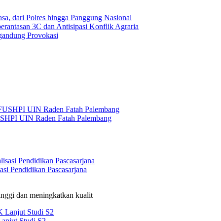
sa, dari Polres hingga Panggung Nasional
rantasan 3C dan Antisipasi Konflik Agraria
gandung Provokasi
USHPI UIN Raden Fatah Palembang
si Pendidikan Pascasarjana
nggi dan meningkatkan kualit
anjut Studi S2