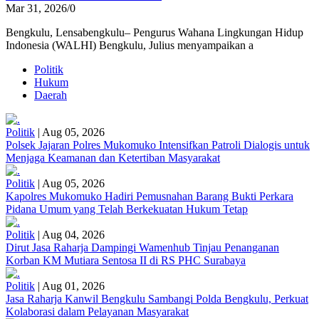
Mar 31, 2026
/
0
Bengkulu, Lensabengkulu– Pengurus Wahana Lingkungan Hidup
Indonesia (WALHI) Bengkulu, Julius menyampaikan a
Politik
Hukum
Daerah
Politik
|
Aug 05, 2026
Polsek Jajaran Polres Mukomuko Intensifkan Patroli Dialogis untuk
Menjaga Keamanan dan Ketertiban Masyarakat
Politik
|
Aug 05, 2026
Kapolres Mukomuko Hadiri Pemusnahan Barang Bukti Perkara
Pidana Umum yang Telah Berkekuatan Hukum Tetap
Politik
|
Aug 04, 2026
Dirut Jasa Raharja Dampingi Wamenhub Tinjau Penanganan
Korban KM Mutiara Sentosa II di RS PHC Surabaya
Politik
|
Aug 01, 2026
Jasa Raharja Kanwil Bengkulu Sambangi Polda Bengkulu, Perkuat
Kolaborasi dalam Pelayanan Masyarakat