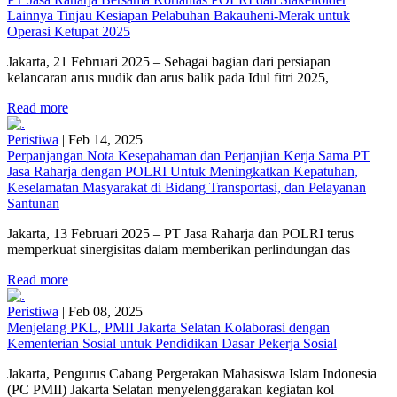
Lainnya Tinjau Kesiapan Pelabuhan Bakauheni-Merak untuk
Operasi Ketupat 2025
Jakarta, 21 Februari 2025 – Sebagai bagian dari persiapan
kelancaran arus mudik dan arus balik pada Idul fitri 2025,
Read more
Peristiwa
|
Feb 14, 2025
Perpanjangan Nota Kesepahaman dan Perjanjian Kerja Sama PT
Jasa Raharja dengan POLRI Untuk Meningkatkan Kepatuhan,
Keselamatan Masyarakat di Bidang Transportasi, dan Pelayanan
Santunan
Jakarta, 13 Februari 2025 – PT Jasa Raharja dan POLRI terus
memperkuat sinergisitas dalam memberikan perlindungan das
Read more
Peristiwa
|
Feb 08, 2025
Menjelang PKL, PMII Jakarta Selatan Kolaborasi dengan
Kementerian Sosial untuk Pendidikan Dasar Pekerja Sosial
Jakarta, Pengurus Cabang Pergerakan Mahasiswa Islam Indonesia
(PC PMII) Jakarta Selatan menyelenggarakan kegiatan kol