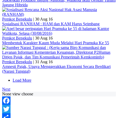
Sukseskan Produksi Jagung Nasional, Walikota Ikuti Gerkan Tanam
Jagung Hibrida
Pemkot Bengkulu
|
30 Aug 16
Sosialisasi RANHAM : HAM dan KAM Harus Seimbang
Pemkot Bengkulu
|
30 Aug 16
Membentuk Karakter Kaum Muda Melalui Hari Pramuka Ke 55
Pemkot Bengkulu
|
31 Aug 16
Amnesti Pajak, Upaya Menggerakkan Ekonomi Secara Berdikari
(Narasi Tunggal)
Load More
Next
None view choose
Facebook
Twitter