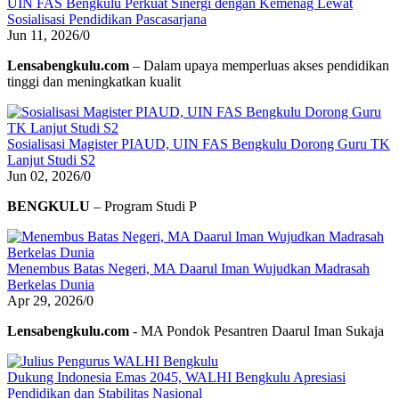
UIN FAS Bengkulu Perkuat Sinergi dengan Kemenag Lewat
Sosialisasi Pendidikan Pascasarjana
Jun 11, 2026
/
0
Lensabengkulu.com
– Dalam upaya memperluas akses pendidikan
tinggi dan meningkatkan kualit
Sosialisasi Magister PIAUD, UIN FAS Bengkulu Dorong Guru TK
Lanjut Studi S2
Jun 02, 2026
/
0
BENGKULU
– Program Studi P
Menembus Batas Negeri, MA Daarul Iman Wujudkan Madrasah
Berkelas Dunia
Apr 29, 2026
/
0
Lensabengkulu.com
- MA Pondok Pesantren Daarul Iman Sukaja
Dukung Indonesia Emas 2045, WALHI Bengkulu Apresiasi
Pendidikan dan Stabilitas Nasional