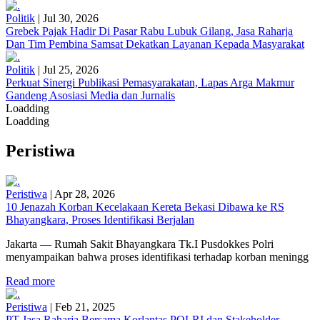
Politik
|
Jul 30, 2026
Grebek Pajak Hadir Di Pasar Rabu Lubuk Gilang, Jasa Raharja
Dan Tim Pembina Samsat Dekatkan Layanan Kepada Masyarakat
Politik
|
Jul 25, 2026
Perkuat Sinergi Publikasi Pemasyarakatan, Lapas Arga Makmur
Gandeng Asosiasi Media dan Jurnalis
Loadding
Loadding
Peristiwa
Peristiwa
|
Apr 28, 2026
10 Jenazah Korban Kecelakaan Kereta Bekasi Dibawa ke RS
Bhayangkara, Proses Identifikasi Berjalan
Jakarta — Rumah Sakit Bhayangkara Tk.I Pusdokkes Polri
menyampaikan bahwa proses identifikasi terhadap korban meningg
Read more
Peristiwa
|
Feb 21, 2025
PT Jasa Raharja Bersama Korlantas POLRI dan Stakeholder