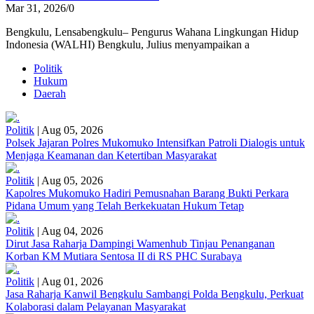
Mar 31, 2026
/
0
Bengkulu, Lensabengkulu– Pengurus Wahana Lingkungan Hidup
Indonesia (WALHI) Bengkulu, Julius menyampaikan a
Politik
Hukum
Daerah
Politik
|
Aug 05, 2026
Polsek Jajaran Polres Mukomuko Intensifkan Patroli Dialogis untuk
Menjaga Keamanan dan Ketertiban Masyarakat
Politik
|
Aug 05, 2026
Kapolres Mukomuko Hadiri Pemusnahan Barang Bukti Perkara
Pidana Umum yang Telah Berkekuatan Hukum Tetap
Politik
|
Aug 04, 2026
Dirut Jasa Raharja Dampingi Wamenhub Tinjau Penanganan
Korban KM Mutiara Sentosa II di RS PHC Surabaya
Politik
|
Aug 01, 2026
Jasa Raharja Kanwil Bengkulu Sambangi Polda Bengkulu, Perkuat
Kolaborasi dalam Pelayanan Masyarakat