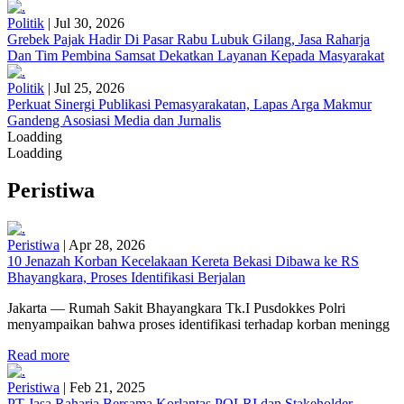
Politik
|
Jul 30, 2026
Grebek Pajak Hadir Di Pasar Rabu Lubuk Gilang, Jasa Raharja
Dan Tim Pembina Samsat Dekatkan Layanan Kepada Masyarakat
Politik
|
Jul 25, 2026
Perkuat Sinergi Publikasi Pemasyarakatan, Lapas Arga Makmur
Gandeng Asosiasi Media dan Jurnalis
Loadding
Loadding
Peristiwa
Peristiwa
|
Apr 28, 2026
10 Jenazah Korban Kecelakaan Kereta Bekasi Dibawa ke RS
Bhayangkara, Proses Identifikasi Berjalan
Jakarta — Rumah Sakit Bhayangkara Tk.I Pusdokkes Polri
menyampaikan bahwa proses identifikasi terhadap korban meningg
Read more
Peristiwa
|
Feb 21, 2025
PT Jasa Raharja Bersama Korlantas POLRI dan Stakeholder