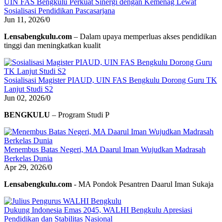
UIN FAS Bengkulu Perkuat Sinergi dengan Kemenag Lewat
Sosialisasi Pendidikan Pascasarjana
Jun 11, 2026
/
0
Lensabengkulu.com
– Dalam upaya memperluas akses pendidikan
tinggi dan meningkatkan kualit
Sosialisasi Magister PIAUD, UIN FAS Bengkulu Dorong Guru TK
Lanjut Studi S2
Jun 02, 2026
/
0
BENGKULU
– Program Studi P
Menembus Batas Negeri, MA Daarul Iman Wujudkan Madrasah
Berkelas Dunia
Apr 29, 2026
/
0
Lensabengkulu.com
- MA Pondok Pesantren Daarul Iman Sukaja
Dukung Indonesia Emas 2045, WALHI Bengkulu Apresiasi
Pendidikan dan Stabilitas Nasional