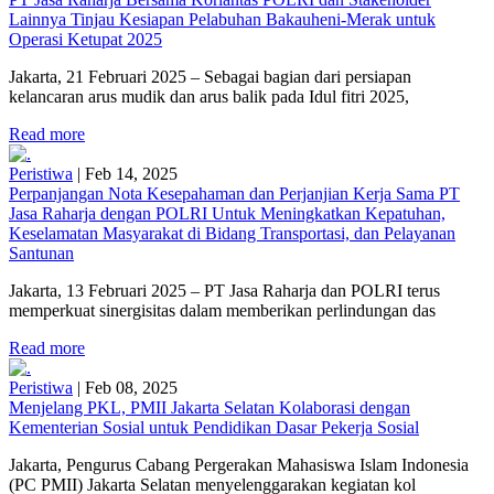
Lainnya Tinjau Kesiapan Pelabuhan Bakauheni-Merak untuk
Operasi Ketupat 2025
Jakarta, 21 Februari 2025 – Sebagai bagian dari persiapan
kelancaran arus mudik dan arus balik pada Idul fitri 2025,
Read more
Peristiwa
|
Feb 14, 2025
Perpanjangan Nota Kesepahaman dan Perjanjian Kerja Sama PT
Jasa Raharja dengan POLRI Untuk Meningkatkan Kepatuhan,
Keselamatan Masyarakat di Bidang Transportasi, dan Pelayanan
Santunan
Jakarta, 13 Februari 2025 – PT Jasa Raharja dan POLRI terus
memperkuat sinergisitas dalam memberikan perlindungan das
Read more
Peristiwa
|
Feb 08, 2025
Menjelang PKL, PMII Jakarta Selatan Kolaborasi dengan
Kementerian Sosial untuk Pendidikan Dasar Pekerja Sosial
Jakarta, Pengurus Cabang Pergerakan Mahasiswa Islam Indonesia
(PC PMII) Jakarta Selatan menyelenggarakan kegiatan kol