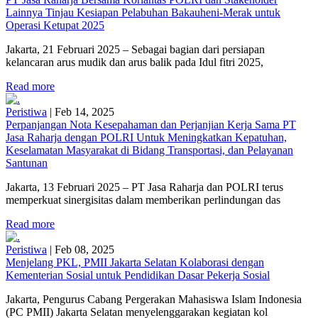
Lainnya Tinjau Kesiapan Pelabuhan Bakauheni-Merak untuk
Operasi Ketupat 2025
Jakarta, 21 Februari 2025 – Sebagai bagian dari persiapan
kelancaran arus mudik dan arus balik pada Idul fitri 2025,
Read more
Peristiwa
|
Feb 14, 2025
Perpanjangan Nota Kesepahaman dan Perjanjian Kerja Sama PT
Jasa Raharja dengan POLRI Untuk Meningkatkan Kepatuhan,
Keselamatan Masyarakat di Bidang Transportasi, dan Pelayanan
Santunan
Jakarta, 13 Februari 2025 – PT Jasa Raharja dan POLRI terus
memperkuat sinergisitas dalam memberikan perlindungan das
Read more
Peristiwa
|
Feb 08, 2025
Menjelang PKL, PMII Jakarta Selatan Kolaborasi dengan
Kementerian Sosial untuk Pendidikan Dasar Pekerja Sosial
Jakarta, Pengurus Cabang Pergerakan Mahasiswa Islam Indonesia
(PC PMII) Jakarta Selatan menyelenggarakan kegiatan kol