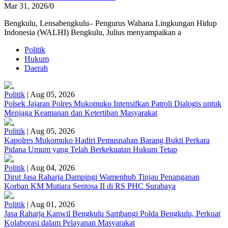
Mar 31, 2026
/
0
Bengkulu, Lensabengkulu– Pengurus Wahana Lingkungan Hidup
Indonesia (WALHI) Bengkulu, Julius menyampaikan a
Politik
Hukum
Daerah
Politik
|
Aug 05, 2026
Polsek Jajaran Polres Mukomuko Intensifkan Patroli Dialogis untuk
Menjaga Keamanan dan Ketertiban Masyarakat
Politik
|
Aug 05, 2026
Kapolres Mukomuko Hadiri Pemusnahan Barang Bukti Perkara
Pidana Umum yang Telah Berkekuatan Hukum Tetap
Politik
|
Aug 04, 2026
Dirut Jasa Raharja Dampingi Wamenhub Tinjau Penanganan
Korban KM Mutiara Sentosa II di RS PHC Surabaya
Politik
|
Aug 01, 2026
Jasa Raharja Kanwil Bengkulu Sambangi Polda Bengkulu, Perkuat
Kolaborasi dalam Pelayanan Masyarakat