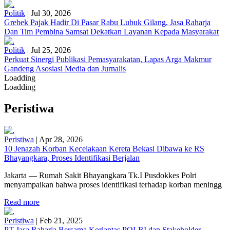
Politik
|
Jul 30, 2026
Grebek Pajak Hadir Di Pasar Rabu Lubuk Gilang, Jasa Raharja
Dan Tim Pembina Samsat Dekatkan Layanan Kepada Masyarakat
Politik
|
Jul 25, 2026
Perkuat Sinergi Publikasi Pemasyarakatan, Lapas Arga Makmur
Gandeng Asosiasi Media dan Jurnalis
Loadding
Loadding
Peristiwa
Peristiwa
|
Apr 28, 2026
10 Jenazah Korban Kecelakaan Kereta Bekasi Dibawa ke RS
Bhayangkara, Proses Identifikasi Berjalan
Jakarta — Rumah Sakit Bhayangkara Tk.I Pusdokkes Polri
menyampaikan bahwa proses identifikasi terhadap korban meningg
Read more
Peristiwa
|
Feb 21, 2025
PT Jasa Raharja Bersama Korlantas POLRI dan Stakeholder