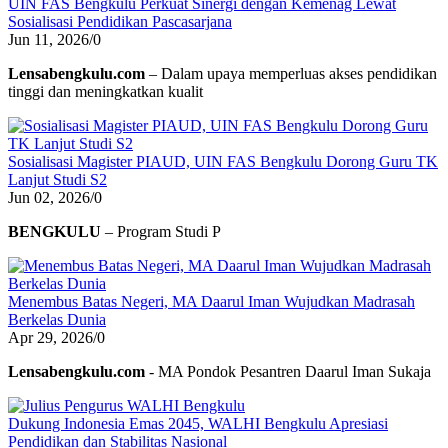
UIN FAS Bengkulu Perkuat Sinergi dengan Kemenag Lewat
Sosialisasi Pendidikan Pascasarjana
Jun 11, 2026
/
0
Lensabengkulu.com
– Dalam upaya memperluas akses pendidikan
tinggi dan meningkatkan kualit
Sosialisasi Magister PIAUD, UIN FAS Bengkulu Dorong Guru TK
Lanjut Studi S2
Jun 02, 2026
/
0
BENGKULU
– Program Studi P
Menembus Batas Negeri, MA Daarul Iman Wujudkan Madrasah
Berkelas Dunia
Apr 29, 2026
/
0
Lensabengkulu.com
- MA Pondok Pesantren Daarul Iman Sukaja
Dukung Indonesia Emas 2045, WALHI Bengkulu Apresiasi
Pendidikan dan Stabilitas Nasional