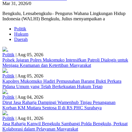
Mar 31, 2026
/
0
Bengkulu, Lensabengkulu– Pengurus Wahana Lingkungan Hidup
Indonesia (WALHI) Bengkulu, Julius menyampaikan a
Politik
Hukum
Daerah
Politik
|
Aug 05, 2026
Polsek Jajaran Polres Mukomuko Intensifkan Patroli Dialogis untuk
Menjaga Keamanan dan Ketertiban Masyarakat
Politik
|
Aug 05, 2026
Kapolres Mukomuko Hadiri Pemusnahan Barang Bukti Perkara
Pidana Umum yang Telah Berkekuatan Hukum Tetap
Politik
|
Aug 04, 2026
Dirut Jasa Raharja Dampingi Wamenhub Tinjau Penanganan
Korban KM Mutiara Sentosa II di RS PHC Surabaya
Politik
|
Aug 01, 2026
Jasa Raharja Kanwil Bengkulu Sambangi Polda Bengkulu, Perkuat
Kolaborasi dalam Pelayanan Masyarakat