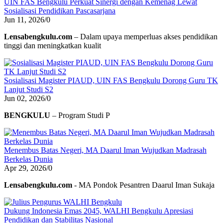
UIN FAS Bengkulu Perkuat Sinergi dengan Kemenag Lewat
Sosialisasi Pendidikan Pascasarjana
Jun 11, 2026
/
0
Lensabengkulu.com
– Dalam upaya memperluas akses pendidikan
tinggi dan meningkatkan kualit
Sosialisasi Magister PIAUD, UIN FAS Bengkulu Dorong Guru TK
Lanjut Studi S2
Jun 02, 2026
/
0
BENGKULU
– Program Studi P
Menembus Batas Negeri, MA Daarul Iman Wujudkan Madrasah
Berkelas Dunia
Apr 29, 2026
/
0
Lensabengkulu.com
- MA Pondok Pesantren Daarul Iman Sukaja
Dukung Indonesia Emas 2045, WALHI Bengkulu Apresiasi
Pendidikan dan Stabilitas Nasional