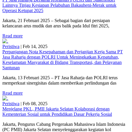
Lainnya Tinjau Kesiapan Pelabuhan Bakauheni-Merak untuk
Operasi Ketupat 2025
Jakarta, 21 Februari 2025 – Sebagai bagian dari persiapan
kelancaran arus mudik dan arus balik pada Idul fitri 2025,
Read more
Peristiwa
|
Feb 14, 2025
Perpanjangan Nota Kesepahaman dan Perjanjian Kerja Sama PT
Jasa Raharja dengan POLRI Untuk Meningkatkan Kepatuhan,
Keselamatan Masyarakat di Bidang Transportasi, dan Pelayanan
Santunan
Jakarta, 13 Februari 2025 – PT Jasa Raharja dan POLRI terus
memperkuat sinergisitas dalam memberikan perlindungan das
Read more
Peristiwa
|
Feb 08, 2025
Menjelang PKL, PMII Jakarta Selatan Kolaborasi dengan
Kementerian Sosial untuk Pendidikan Dasar Pekerja Sosial
Jakarta, Pengurus Cabang Pergerakan Mahasiswa Islam Indonesia
(PC PMII) Jakarta Selatan menyelenggarakan kegiatan kol