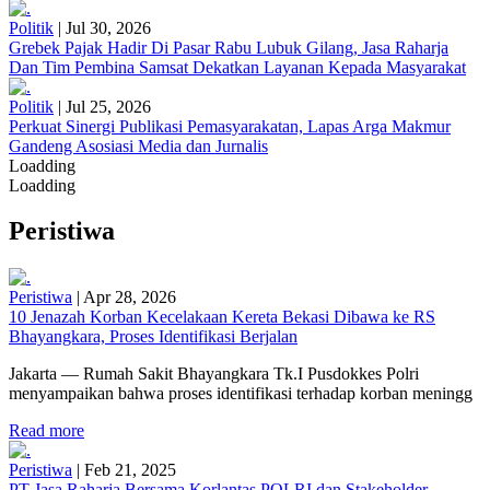
Politik
|
Jul 30, 2026
Grebek Pajak Hadir Di Pasar Rabu Lubuk Gilang, Jasa Raharja
Dan Tim Pembina Samsat Dekatkan Layanan Kepada Masyarakat
Politik
|
Jul 25, 2026
Perkuat Sinergi Publikasi Pemasyarakatan, Lapas Arga Makmur
Gandeng Asosiasi Media dan Jurnalis
Loadding
Loadding
Peristiwa
Peristiwa
|
Apr 28, 2026
10 Jenazah Korban Kecelakaan Kereta Bekasi Dibawa ke RS
Bhayangkara, Proses Identifikasi Berjalan
Jakarta — Rumah Sakit Bhayangkara Tk.I Pusdokkes Polri
menyampaikan bahwa proses identifikasi terhadap korban meningg
Read more
Peristiwa
|
Feb 21, 2025
PT Jasa Raharja Bersama Korlantas POLRI dan Stakeholder