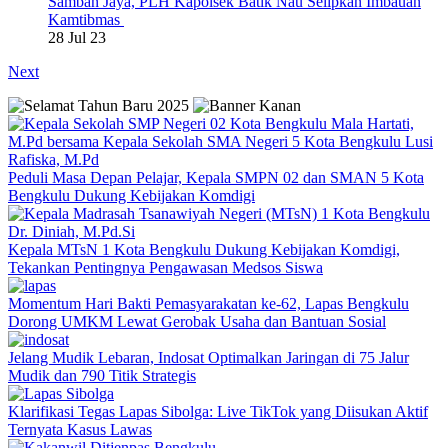
Samban Jaya, PLH Kapolsek Batik Nau Selipkan Imbauan
Kamtibmas
28 Jul 23
Next
Peduli Masa Depan Pelajar, Kepala SMPN 02 dan SMAN 5 Kota
Bengkulu Dukung Kebijakan Komdigi
Kepala MTsN 1 Kota Bengkulu Dukung Kebijakan Komdigi,
Tekankan Pentingnya Pengawasan Medsos Siswa
Momentum Hari Bakti Pemasyarakatan ke-62, Lapas Bengkulu
Dorong UMKM Lewat Gerobak Usaha dan Bantuan Sosial
Jelang Mudik Lebaran, Indosat Optimalkan Jaringan di 75 Jalur
Mudik dan 790 Titik Strategis
Klarifikasi Tegas Lapas Sibolga: Live TikTok yang Diisukan Aktif
Ternyata Kasus Lawas