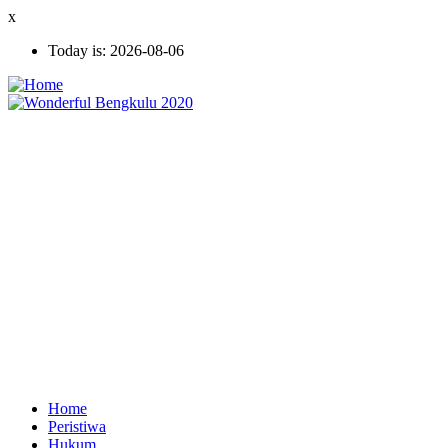
Skip
x
to
Today is:
2026-08-06
main
content
Home
Peristiwa
Ekonomi
Hukum