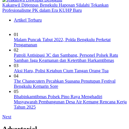
Kakanwil Ditjenpas Bengkulu Haposan Silalahi Tekankan
Profesionalisme PK dalam Era KUHP Baru
Artikel Terbaru
01
Malam Puncak Tabut 2022, Polda Bengkulu Perketat
Pengamanan
02
Patroli Antisipasi 3C dan Sambang, Personel Polsek Ratu
Samban Jaga Keamanan dan Ketertiban Harkamtibmas
03
Aksi Haru, Polisi Ketahun Cium Tangan Orang Tua
04
The Changcuters Pecahkan Suasana Penutupan Festival
Bengkulu Kemarin Sore
05
Bhabinkamtibmas Polsek Pino Raya Menghadiri
Musyawarah Pembangunan Desa Air Kemang Rencana Kerja
Tahun 2025
Next