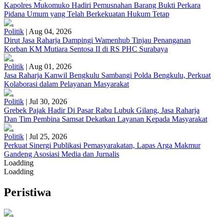
Kapolres Mukomuko Hadiri Pemusnahan Barang Bukti Perkara
Pidana Umum yang Telah Berkekuatan Hukum Tetap
Politik
|
Aug 04, 2026
Dirut Jasa Raharja Dampingi Wamenhub Tinjau Penanganan
Korban KM Mutiara Sentosa II di RS PHC Surabaya
Politik
|
Aug 01, 2026
Jasa Raharja Kanwil Bengkulu Sambangi Polda Bengkulu, Perkuat
Kolaborasi dalam Pelayanan Masyarakat
Politik
|
Jul 30, 2026
Grebek Pajak Hadir Di Pasar Rabu Lubuk Gilang, Jasa Raharja
Dan Tim Pembina Samsat Dekatkan Layanan Kepada Masyarakat
Politik
|
Jul 25, 2026
Perkuat Sinergi Publikasi Pemasyarakatan, Lapas Arga Makmur
Gandeng Asosiasi Media dan Jurnalis
Loadding
Loadding
Peristiwa