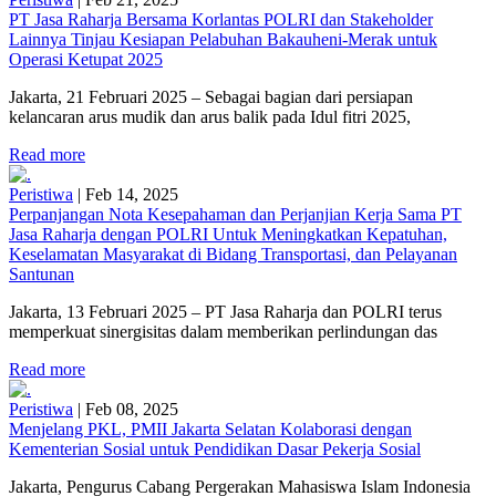
PT Jasa Raharja Bersama Korlantas POLRI dan Stakeholder
Lainnya Tinjau Kesiapan Pelabuhan Bakauheni-Merak untuk
Operasi Ketupat 2025
Jakarta, 21 Februari 2025 – Sebagai bagian dari persiapan
kelancaran arus mudik dan arus balik pada Idul fitri 2025,
Read more
Peristiwa
|
Feb 14, 2025
Perpanjangan Nota Kesepahaman dan Perjanjian Kerja Sama PT
Jasa Raharja dengan POLRI Untuk Meningkatkan Kepatuhan,
Keselamatan Masyarakat di Bidang Transportasi, dan Pelayanan
Santunan
Jakarta, 13 Februari 2025 – PT Jasa Raharja dan POLRI terus
memperkuat sinergisitas dalam memberikan perlindungan das
Read more
Peristiwa
|
Feb 08, 2025
Menjelang PKL, PMII Jakarta Selatan Kolaborasi dengan
Kementerian Sosial untuk Pendidikan Dasar Pekerja Sosial
Jakarta, Pengurus Cabang Pergerakan Mahasiswa Islam Indonesia