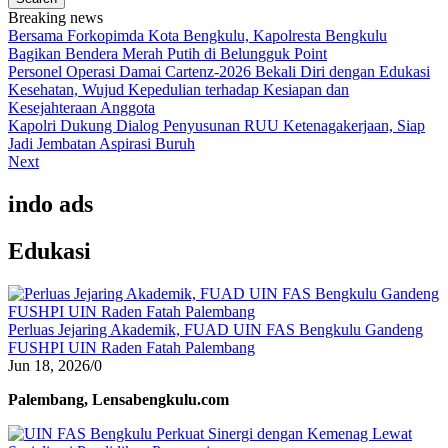
Breaking news
Bersama Forkopimda Kota Bengkulu, Kapolresta Bengkulu
Bagikan Bendera Merah Putih di Belungguk Point
Personel Operasi Damai Cartenz-2026 Bekali Diri dengan Edukasi
Kesehatan, Wujud Kepedulian terhadap Kesiapan dan
Kesejahteraan Anggota
Kapolri Dukung Dialog Penyusunan RUU Ketenagakerjaan, Siap
Jadi Jembatan Aspirasi Buruh
Next
indo ads
Edukasi
Perluas Jejaring Akademik, FUAD UIN FAS Bengkulu Gandeng
FUSHPI UIN Raden Fatah Palembang
Jun 18, 2026
/
0
Palembang, Lensabengkulu.com