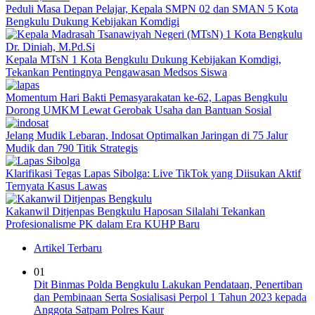
Peduli Masa Depan Pelajar, Kepala SMPN 02 dan SMAN 5 Kota
Bengkulu Dukung Kebijakan Komdigi
Kepala MTsN 1 Kota Bengkulu Dukung Kebijakan Komdigi,
Tekankan Pentingnya Pengawasan Medsos Siswa
Momentum Hari Bakti Pemasyarakatan ke-62, Lapas Bengkulu
Dorong UMKM Lewat Gerobak Usaha dan Bantuan Sosial
Jelang Mudik Lebaran, Indosat Optimalkan Jaringan di 75 Jalur
Mudik dan 790 Titik Strategis
Klarifikasi Tegas Lapas Sibolga: Live TikTok yang Diisukan Aktif
Ternyata Kasus Lawas
Kakanwil Ditjenpas Bengkulu Haposan Silalahi Tekankan
Profesionalisme PK dalam Era KUHP Baru
Artikel Terbaru
01
Dit Binmas Polda Bengkulu Lakukan Pendataan, Penertiban
dan Pembinaan Serta Sosialisasi Perpol 1 Tahun 2023 kepada
Anggota Satpam Polres Kaur