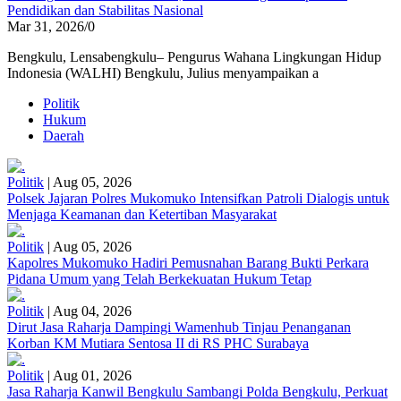
Pendidikan dan Stabilitas Nasional
Mar 31, 2026
/
0
Bengkulu, Lensabengkulu– Pengurus Wahana Lingkungan Hidup
Indonesia (WALHI) Bengkulu, Julius menyampaikan a
Politik
Hukum
Daerah
Politik
|
Aug 05, 2026
Polsek Jajaran Polres Mukomuko Intensifkan Patroli Dialogis untuk
Menjaga Keamanan dan Ketertiban Masyarakat
Politik
|
Aug 05, 2026
Kapolres Mukomuko Hadiri Pemusnahan Barang Bukti Perkara
Pidana Umum yang Telah Berkekuatan Hukum Tetap
Politik
|
Aug 04, 2026
Dirut Jasa Raharja Dampingi Wamenhub Tinjau Penanganan
Korban KM Mutiara Sentosa II di RS PHC Surabaya
Politik
|
Aug 01, 2026
Jasa Raharja Kanwil Bengkulu Sambangi Polda Bengkulu, Perkuat