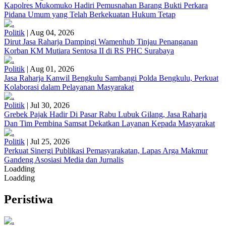
Kapolres Mukomuko Hadiri Pemusnahan Barang Bukti Perkara
Pidana Umum yang Telah Berkekuatan Hukum Tetap
Politik
|
Aug 04, 2026
Dirut Jasa Raharja Dampingi Wamenhub Tinjau Penanganan
Korban KM Mutiara Sentosa II di RS PHC Surabaya
Politik
|
Aug 01, 2026
Jasa Raharja Kanwil Bengkulu Sambangi Polda Bengkulu, Perkuat
Kolaborasi dalam Pelayanan Masyarakat
Politik
|
Jul 30, 2026
Grebek Pajak Hadir Di Pasar Rabu Lubuk Gilang, Jasa Raharja
Dan Tim Pembina Samsat Dekatkan Layanan Kepada Masyarakat
Politik
|
Jul 25, 2026
Perkuat Sinergi Publikasi Pemasyarakatan, Lapas Arga Makmur
Gandeng Asosiasi Media dan Jurnalis
Loadding
Loadding
Peristiwa