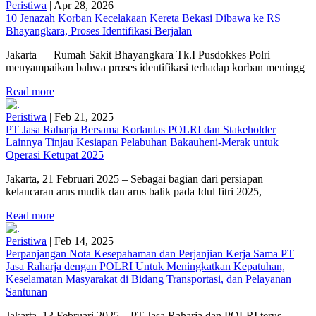
Peristiwa
|
Apr 28, 2026
10 Jenazah Korban Kecelakaan Kereta Bekasi Dibawa ke RS
Bhayangkara, Proses Identifikasi Berjalan
Jakarta — Rumah Sakit Bhayangkara Tk.I Pusdokkes Polri
menyampaikan bahwa proses identifikasi terhadap korban meningg
Read more
Peristiwa
|
Feb 21, 2025
PT Jasa Raharja Bersama Korlantas POLRI dan Stakeholder
Lainnya Tinjau Kesiapan Pelabuhan Bakauheni-Merak untuk
Operasi Ketupat 2025
Jakarta, 21 Februari 2025 – Sebagai bagian dari persiapan
kelancaran arus mudik dan arus balik pada Idul fitri 2025,
Read more
Peristiwa
|
Feb 14, 2025
Perpanjangan Nota Kesepahaman dan Perjanjian Kerja Sama PT
Jasa Raharja dengan POLRI Untuk Meningkatkan Kepatuhan,
Keselamatan Masyarakat di Bidang Transportasi, dan Pelayanan
Santunan
Jakarta, 13 Februari 2025 – PT Jasa Raharja dan POLRI terus