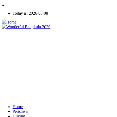
Skip
x
to
Today is:
2026-08-08
main
content
Home
Peristiwa
Ekonomi
Hukum