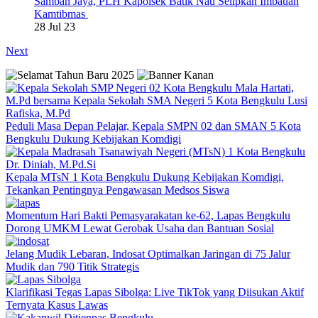
Samban Jaya, PLH Kapolsek Batik Nau Selipkan Imbauan
Kamtibmas
28 Jul 23
Next
Peduli Masa Depan Pelajar, Kepala SMPN 02 dan SMAN 5 Kota
Bengkulu Dukung Kebijakan Komdigi
Kepala MTsN 1 Kota Bengkulu Dukung Kebijakan Komdigi,
Tekankan Pentingnya Pengawasan Medsos Siswa
Momentum Hari Bakti Pemasyarakatan ke-62, Lapas Bengkulu
Dorong UMKM Lewat Gerobak Usaha dan Bantuan Sosial
Jelang Mudik Lebaran, Indosat Optimalkan Jaringan di 75 Jalur
Mudik dan 790 Titik Strategis
Klarifikasi Tegas Lapas Sibolga: Live TikTok yang Diisukan Aktif
Ternyata Kasus Lawas