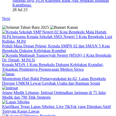
Samban Jaya, PLH Kapolsek Batik Nau Selipkan Imbauan
Kamtibmas
28 Jul 23
Next
Peduli Masa Depan Pelajar, Kepala SMPN 02 dan SMAN 5 Kota
Bengkulu Dukung Kebijakan Komdigi
Kepala MTsN 1 Kota Bengkulu Dukung Kebijakan Komdigi,
Tekankan Pentingnya Pengawasan Medsos Siswa
Momentum Hari Bakti Pemasyarakatan ke-62, Lapas Bengkulu
Dorong UMKM Lewat Gerobak Usaha dan Bantuan Sosial
Jelang Mudik Lebaran, Indosat Optimalkan Jaringan di 75 Jalur
Mudik dan 790 Titik Strategis
Klarifikasi Tegas Lapas Sibolga: Live TikTok yang Diisukan Aktif
Ternyata Kasus Lawas