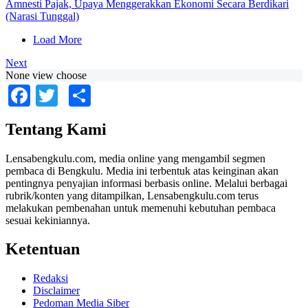
Amnesti Pajak, Upaya Menggerakkan Ekonomi Secara Berdikari
(Narasi Tunggal)
Load More
Next
None view choose
Facebook
Twitter
Share
Tentang Kami
Lensabengkulu.com, media online yang mengambil segmen
pembaca di Bengkulu. Media ini terbentuk atas keinginan akan
pentingnya penyajian informasi berbasis online. Melalui berbagai
rubrik/konten yang ditampilkan, Lensabengkulu.com terus
melakukan pembenahan untuk memenuhi kebutuhan pembaca
sesuai kekiniannya.
Ketentuan
Redaksi
Disclaimer
Pedoman Media Siber