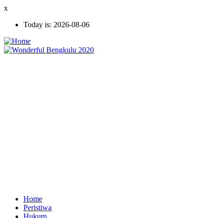
Skip
x
to
Today is:
2026-08-06
main
content
Home
Peristiwa
Ekonomi
Hukum