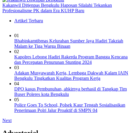
Kakanwil Ditjenpas Bengkulu Haposan Silalahi Tekankan
Profesionalisme PK dalam Era KUHP Baru
Artikel Terbaru
01
Bhabinkamtibmas Kelurahan Sumber Jaya Hadiri Takziah
Malam ke Tiga Warga Binaan
02
Kapolres Lebong Hadiri Rakerda Program Bangga Kencana
dan Percepatan Penurunan Stunting 2024
03
Adakan Musyawarah Kerja, Lembaga Dakwah Kalam IAIN
Bengkulu Tingkatkan Kualitas Program Kerja
04
DPO kasus Pembunuhan, ahkirnya berhasil di Tangkap Tim
Buser Poleres kota Bengkulu
05
Police Goes To School, Polsek Kaur Tengah Sosialisasikan
Penerimaan Polri Jalur Proaktif di SMPN 04
Next