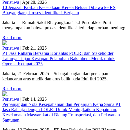
Peristiwa
|
Apr 28, 2026
10 Jenazah Korban Kecelakaan Kereta Bekasi Dibawa ke RS
Bhayangkara, Proses Identifikasi Berjalan
Jakarta — Rumah Sakit Bhayangkara Tk.I Pusdokkes Polri
menyampaikan bahwa proses identifikasi terhadap korban meningg
Read more
Peristiwa
|
Feb 21, 2025
PT Jasa Raharja Bersama Korlantas POLRI dan Stakeholder
Lainnya Tinjau Kesiapan Pelabuhan Bakauheni-Merak untuk
Operasi Ketupat 2025
Jakarta, 21 Februari 2025 – Sebagai bagian dari persiapan
kelancaran arus mudik dan arus balik pada Idul fitri 2025,
Read more
Peristiwa
|
Feb 14, 2025
Perpanjangan Nota Kesepahaman dan Perjanjian Kerja Sama PT
Jasa Raharja dengan POLRI Untuk Meningkatkan Kepatuhan,
Keselamatan Masyarakat di Bidang Transportasi, dan Pelayanan
Santunan
Jakarta, 13 Februari 2025 – PT Jasa Raharja dan POLRI terus