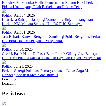
Kapolres Mukomuko Hadiri Pemusnahan Barang Bukti Perkara
Pidana Umum yang Telah Berkekuatan Hukum Tetap
Politik
|
Aug 04, 2026
Dirut Jasa Raharja Dampingi Wamenhub Tinjau Penanganan
Korban KM Mutiara Sentosa II di RS PHC Surabaya
Politik
|
Aug 01, 2026
Jasa Raharja Kanwil Bengkulu Sambangi Polda Bengkulu, Perkuat
Kolaborasi dalam Pelayanan Masyarakat
Politik
|
Jul 30, 2026
Grebek Pajak Hadir Di Pasar Rabu Lubuk Gilang, Jasa Raharja
Dan Tim Pembina Samsat Dekatkan Layanan Kepada Masyarakat
Politik
|
Jul 25, 2026
Perkuat Sinergi Publikasi Pemasyarakatan, Lapas Arga Makmur
Gandeng Asosiasi Media dan Jurnalis
Loadding
Loadding
Peristiwa