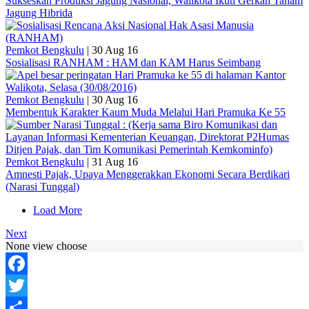
Sukseskan Produksi Jagung Nasional, Walikota Ikuti Gerkan Tanam
Jagung Hibrida
Pemkot Bengkulu
|
30 Aug 16
Sosialisasi RANHAM : HAM dan KAM Harus Seimbang
Pemkot Bengkulu
|
30 Aug 16
Membentuk Karakter Kaum Muda Melalui Hari Pramuka Ke 55
Pemkot Bengkulu
|
31 Aug 16
Amnesti Pajak, Upaya Menggerakkan Ekonomi Secara Berdikari
(Narasi Tunggal)
Load More
Next
None view choose
Facebook
Twitter