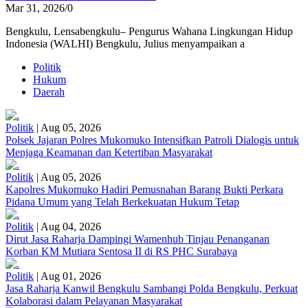
Mar 31, 2026
/
0
Bengkulu, Lensabengkulu– Pengurus Wahana Lingkungan Hidup
Indonesia (WALHI) Bengkulu, Julius menyampaikan a
Politik
Hukum
Daerah
Politik
|
Aug 05, 2026
Polsek Jajaran Polres Mukomuko Intensifkan Patroli Dialogis untuk
Menjaga Keamanan dan Ketertiban Masyarakat
Politik
|
Aug 05, 2026
Kapolres Mukomuko Hadiri Pemusnahan Barang Bukti Perkara
Pidana Umum yang Telah Berkekuatan Hukum Tetap
Politik
|
Aug 04, 2026
Dirut Jasa Raharja Dampingi Wamenhub Tinjau Penanganan
Korban KM Mutiara Sentosa II di RS PHC Surabaya
Politik
|
Aug 01, 2026
Jasa Raharja Kanwil Bengkulu Sambangi Polda Bengkulu, Perkuat
Kolaborasi dalam Pelayanan Masyarakat