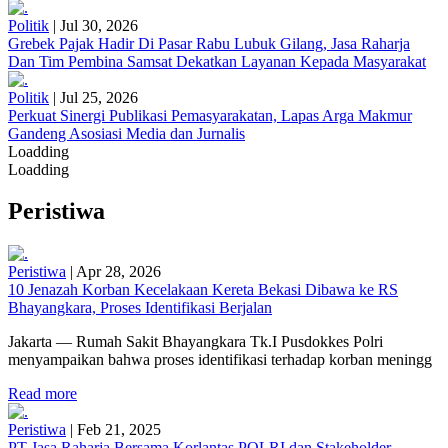
Politik
|
Jul 30, 2026
Grebek Pajak Hadir Di Pasar Rabu Lubuk Gilang, Jasa Raharja
Dan Tim Pembina Samsat Dekatkan Layanan Kepada Masyarakat
Politik
|
Jul 25, 2026
Perkuat Sinergi Publikasi Pemasyarakatan, Lapas Arga Makmur
Gandeng Asosiasi Media dan Jurnalis
Loadding
Loadding
Peristiwa
Peristiwa
|
Apr 28, 2026
10 Jenazah Korban Kecelakaan Kereta Bekasi Dibawa ke RS
Bhayangkara, Proses Identifikasi Berjalan
Jakarta — Rumah Sakit Bhayangkara Tk.I Pusdokkes Polri
menyampaikan bahwa proses identifikasi terhadap korban meningg
Read more
Peristiwa
|
Feb 21, 2025
PT Jasa Raharja Bersama Korlantas POLRI dan Stakeholder