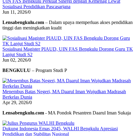
UIN FAS Bengkulu Perkuat Sinergi dengan Kemenag Lewat
Sosialisasi Pendidikan Pascasarjana
Jun 11, 2026
/
0
Lensabengkulu.com
– Dalam upaya memperluas akses pendidikan
tinggi dan meningkatkan kualit
Sosialisasi Magister PIAUD, UIN FAS Bengkulu Dorong Guru TK
Lanjut Studi S2
Jun 02, 2026
/
0
BENGKULU
– Program Studi P
Menembus Batas Negeri, MA Daarul Iman Wujudkan Madrasah
Berkelas Dunia
Apr 29, 2026
/
0
Lensabengkulu.com
- MA Pondok Pesantren Daarul Iman Sukaja
Dukung Indonesia Emas 2045, WALHI Bengkulu Apresiasi
Pendidikan dan Stabilitas Nasional