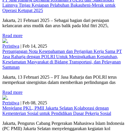
Lainnya Tinjau Kesiapan Pelabuhan Bakauheni-Merak untuk
Operasi Ketupat 2025
Jakarta, 21 Februari 2025 – Sebagai bagian dari persiapan
kelancaran arus mudik dan arus balik pada Idul fitri 2025,
Read more
Peristiwa
|
Feb 14, 2025
Perpanjangan Nota Kesepahaman dan Perjanjian Kerja Sama PT
Jasa Raharja dengan POLRI Untuk Meningkatkan Kepatuhan,
Keselamatan Masyarakat di Bidang Transportasi, dan Pelayanan
Santunan
Jakarta, 13 Februari 2025 – PT Jasa Raharja dan POLRI terus
memperkuat sinergisitas dalam memberikan perlindungan das
Read more
Peristiwa
|
Feb 08, 2025
Menjelang PKL, PMII Jakarta Selatan Kolaborasi dengan
Kementerian Sosial untuk Pendidikan Dasar Pekerja Sosial
Jakarta, Pengurus Cabang Pergerakan Mahasiswa Islam Indonesia
(PC PMII) Jakarta Selatan menyelenggarakan kegiatan kol