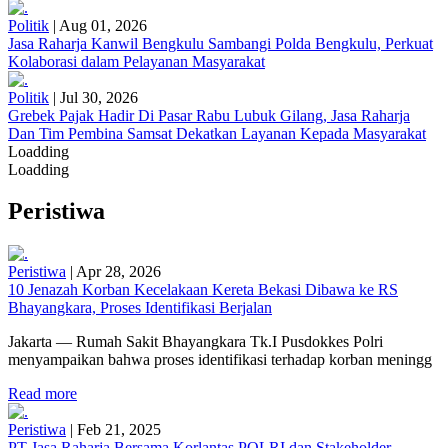
Politik
|
Aug 01, 2026
Jasa Raharja Kanwil Bengkulu Sambangi Polda Bengkulu, Perkuat
Kolaborasi dalam Pelayanan Masyarakat
Politik
|
Jul 30, 2026
Grebek Pajak Hadir Di Pasar Rabu Lubuk Gilang, Jasa Raharja
Dan Tim Pembina Samsat Dekatkan Layanan Kepada Masyarakat
Loadding
Loadding
Peristiwa
Peristiwa
|
Apr 28, 2026
10 Jenazah Korban Kecelakaan Kereta Bekasi Dibawa ke RS
Bhayangkara, Proses Identifikasi Berjalan
Jakarta — Rumah Sakit Bhayangkara Tk.I Pusdokkes Polri
menyampaikan bahwa proses identifikasi terhadap korban meningg
Read more
Peristiwa
|
Feb 21, 2025
PT Jasa Raharja Bersama Korlantas POLRI dan Stakeholder