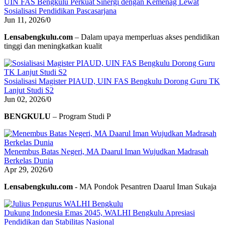
UIN FAS Bengkulu Perkuat Sinergi dengan Kemenag Lewat
Sosialisasi Pendidikan Pascasarjana
Jun 11, 2026
/
0
Lensabengkulu.com
– Dalam upaya memperluas akses pendidikan
tinggi dan meningkatkan kualit
Sosialisasi Magister PIAUD, UIN FAS Bengkulu Dorong Guru TK
Lanjut Studi S2
Jun 02, 2026
/
0
BENGKULU
– Program Studi P
Menembus Batas Negeri, MA Daarul Iman Wujudkan Madrasah
Berkelas Dunia
Apr 29, 2026
/
0
Lensabengkulu.com
- MA Pondok Pesantren Daarul Iman Sukaja
Dukung Indonesia Emas 2045, WALHI Bengkulu Apresiasi
Pendidikan dan Stabilitas Nasional