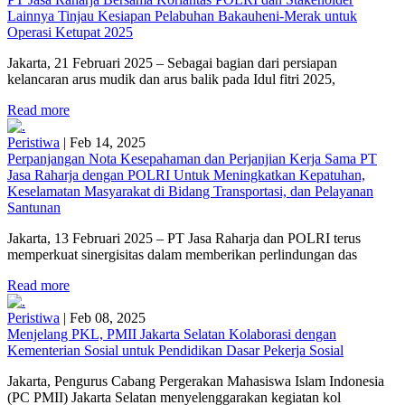
Lainnya Tinjau Kesiapan Pelabuhan Bakauheni-Merak untuk
Operasi Ketupat 2025
Jakarta, 21 Februari 2025 – Sebagai bagian dari persiapan
kelancaran arus mudik dan arus balik pada Idul fitri 2025,
Read more
Peristiwa
|
Feb 14, 2025
Perpanjangan Nota Kesepahaman dan Perjanjian Kerja Sama PT
Jasa Raharja dengan POLRI Untuk Meningkatkan Kepatuhan,
Keselamatan Masyarakat di Bidang Transportasi, dan Pelayanan
Santunan
Jakarta, 13 Februari 2025 – PT Jasa Raharja dan POLRI terus
memperkuat sinergisitas dalam memberikan perlindungan das
Read more
Peristiwa
|
Feb 08, 2025
Menjelang PKL, PMII Jakarta Selatan Kolaborasi dengan
Kementerian Sosial untuk Pendidikan Dasar Pekerja Sosial
Jakarta, Pengurus Cabang Pergerakan Mahasiswa Islam Indonesia
(PC PMII) Jakarta Selatan menyelenggarakan kegiatan kol