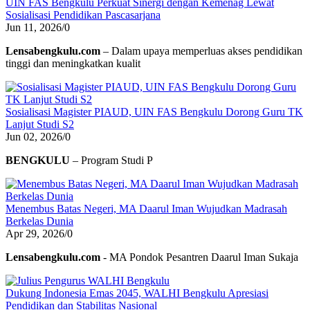
UIN FAS Bengkulu Perkuat Sinergi dengan Kemenag Lewat
Sosialisasi Pendidikan Pascasarjana
Jun 11, 2026
/
0
Lensabengkulu.com
– Dalam upaya memperluas akses pendidikan
tinggi dan meningkatkan kualit
Sosialisasi Magister PIAUD, UIN FAS Bengkulu Dorong Guru TK
Lanjut Studi S2
Jun 02, 2026
/
0
BENGKULU
– Program Studi P
Menembus Batas Negeri, MA Daarul Iman Wujudkan Madrasah
Berkelas Dunia
Apr 29, 2026
/
0
Lensabengkulu.com
- MA Pondok Pesantren Daarul Iman Sukaja
Dukung Indonesia Emas 2045, WALHI Bengkulu Apresiasi
Pendidikan dan Stabilitas Nasional