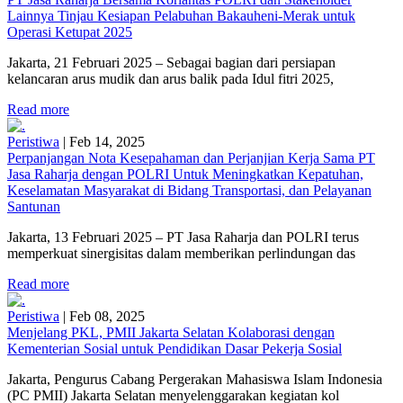
Lainnya Tinjau Kesiapan Pelabuhan Bakauheni-Merak untuk
Operasi Ketupat 2025
Jakarta, 21 Februari 2025 – Sebagai bagian dari persiapan
kelancaran arus mudik dan arus balik pada Idul fitri 2025,
Read more
Peristiwa
|
Feb 14, 2025
Perpanjangan Nota Kesepahaman dan Perjanjian Kerja Sama PT
Jasa Raharja dengan POLRI Untuk Meningkatkan Kepatuhan,
Keselamatan Masyarakat di Bidang Transportasi, dan Pelayanan
Santunan
Jakarta, 13 Februari 2025 – PT Jasa Raharja dan POLRI terus
memperkuat sinergisitas dalam memberikan perlindungan das
Read more
Peristiwa
|
Feb 08, 2025
Menjelang PKL, PMII Jakarta Selatan Kolaborasi dengan
Kementerian Sosial untuk Pendidikan Dasar Pekerja Sosial
Jakarta, Pengurus Cabang Pergerakan Mahasiswa Islam Indonesia
(PC PMII) Jakarta Selatan menyelenggarakan kegiatan kol