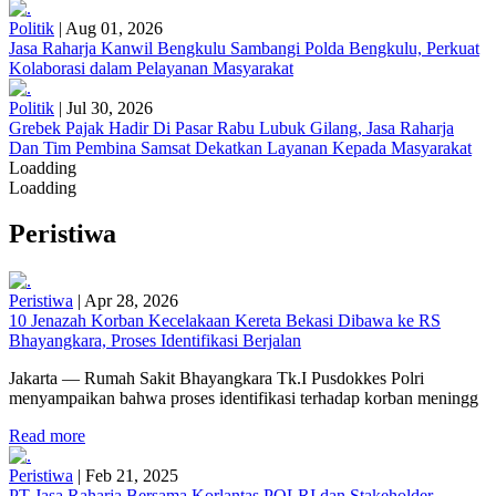
Politik
|
Aug 01, 2026
Jasa Raharja Kanwil Bengkulu Sambangi Polda Bengkulu, Perkuat
Kolaborasi dalam Pelayanan Masyarakat
Politik
|
Jul 30, 2026
Grebek Pajak Hadir Di Pasar Rabu Lubuk Gilang, Jasa Raharja
Dan Tim Pembina Samsat Dekatkan Layanan Kepada Masyarakat
Loadding
Loadding
Peristiwa
Peristiwa
|
Apr 28, 2026
10 Jenazah Korban Kecelakaan Kereta Bekasi Dibawa ke RS
Bhayangkara, Proses Identifikasi Berjalan
Jakarta — Rumah Sakit Bhayangkara Tk.I Pusdokkes Polri
menyampaikan bahwa proses identifikasi terhadap korban meningg
Read more
Peristiwa
|
Feb 21, 2025
PT Jasa Raharja Bersama Korlantas POLRI dan Stakeholder