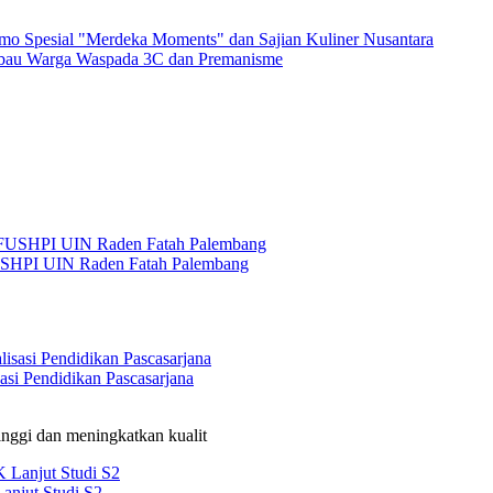
o Spesial "Merdeka Moments" dan Sajian Kuliner Nusantara
Imbau Warga Waspada 3C dan Premanisme
USHPI UIN Raden Fatah Palembang
si Pendidikan Pascasarjana
nggi dan meningkatkan kualit
anjut Studi S2