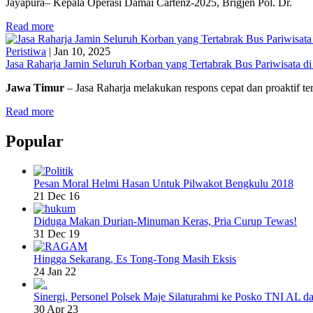
Jayapura– Kepala Operasi Damai Cartenz-2025, Brigjen Pol. Dr.
Read more
Peristiwa
|
Jan 10, 2025
Jasa Raharja Jamin Seluruh Korban yang Tertabrak Bus Pariwisata d
Jawa Timur
– Jasa Raharja melakukan respons cepat dan proaktif t
Read more
Popular
Pesan Moral Helmi Hasan Untuk Pilwakot Bengkulu 2018
21 Dec 16
Diduga Makan Durian-Minuman Keras, Pria Curup Tewas!
31 Dec 19
Hingga Sekarang, Es Tong-Tong Masih Eksis
24 Jan 22
Sinergi, Personel Polsek Maje Silaturahmi ke Posko TNI AL da
30 Apr 23