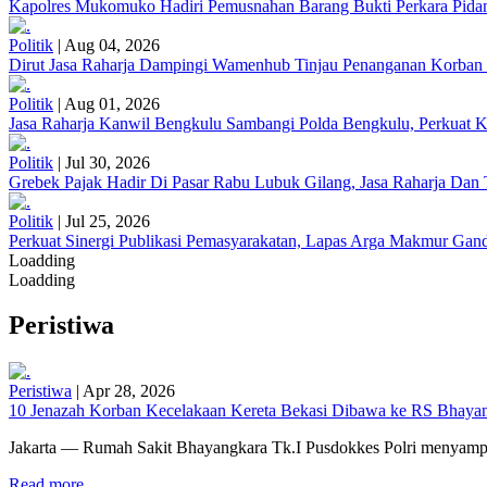
Kapolres Mukomuko Hadiri Pemusnahan Barang Bukti Perkara Pid
Politik
|
Aug 04, 2026
Dirut Jasa Raharja Dampingi Wamenhub Tinjau Penanganan Korban
Politik
|
Aug 01, 2026
Jasa Raharja Kanwil Bengkulu Sambangi Polda Bengkulu, Perkuat K
Politik
|
Jul 30, 2026
Grebek Pajak Hadir Di Pasar Rabu Lubuk Gilang, Jasa Raharja Da
Politik
|
Jul 25, 2026
Perkuat Sinergi Publikasi Pemasyarakatan, Lapas Arga Makmur Gand
Loadding
Loadding
Peristiwa
Peristiwa
|
Apr 28, 2026
10 Jenazah Korban Kecelakaan Kereta Bekasi Dibawa ke RS Bhayangk
Jakarta — Rumah Sakit Bhayangkara Tk.I Pusdokkes Polri menyampai
Read more