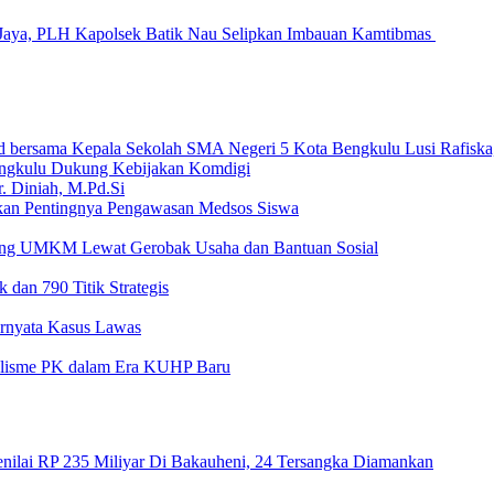
Jaya, PLH Kapolsek Batik Nau Selipkan Imbauan Kamtibmas
ngkulu Dukung Kebijakan Komdigi
an Pentingnya Pengawasan Medsos Siswa
ong UMKM Lewat Gerobak Usaha dan Bantuan Sosial
 dan 790 Titik Strategis
Ternyata Kasus Lawas
nalisme PK dalam Era KUHP Baru
nilai RP 235 Miliyar Di Bakauheni, 24 Tersangka Diamankan