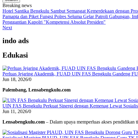
Breaking news
Hotel Santika Bengkulu Sambut Semangat Kemerdekaan dengan Prom
Pamapta dan Piket Fungsi Polres Seluma Gelar Patroli Gabungan, 
Penggantian Kapolri "Kompetensi Absolut Presiden"
Next
indo ads
Edukasi
Perluas Jejaring Akademik, FUAD UIN FAS Bengkulu Gandeng F
Jun 18, 2026
/
0
Palembang, Lensabengkulu.com
UIN FAS Bengkulu Perkuat Sinergi dengan Kemenag Lewat Sosialisa
Jun 11, 2026
/
0
Lensabengkulu.com
– Dalam upaya memperluas akses pendidikan ti
Sosialisasi Magister PIAUD, UIN FAS Bengkulu Dorong Guru TK L