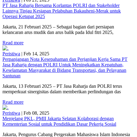
PT Jasa Raharja Bersama Korlantas POLRI dan Stakeholder
Lainnya Tinjau Kesiapan Pelabuhan Bakauheni-Merak untuk
Operasi Ketupat 2025
Jakarta, 21 Februari 2025 – Sebagai bagian dari persiapan
kelancaran arus mudik dan arus balik pada Idul fitri 2025,
Read more
Peristiwa
|
Feb 14, 2025
Perpanjangan Nota Kesepahaman dan Perjanjian Kerja Sama PT
Jasa Raharja dengan POLRI Untuk Meningkatkan Kepatuhan,
Keselamatan Masyarakat di Bidang Transportasi, dan Pelayanan
Santunan
Jakarta, 13 Februari 2025 – PT Jasa Raharja dan POLRI terus
memperkuat sinergisitas dalam memberikan perlindungan das
Read more
Peristiwa
|
Feb 08, 2025
Menjelang PKL, PMII Jakarta Selatan Kolaborasi dengan
Kementerian Sosial untuk Pendidikan Dasar Pekerja Sosial
Jakarta, Pengurus Cabang Pergerakan Mahasiswa Islam Indonesia