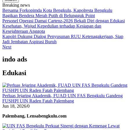
Breaking news
Bersama Forkopimda Kota Bengkulu, Kapolresta Bengkulu
Bagikan Bendera Merah Putih di Belungguk Point
Personel Operasi Damai Cartenz-2026 Bekali Diri dengan Edukasi
Kesehatan, Wujud Kepedulian terhadap Kesiapan dan
Kesejahteraan Anggota
Kapolri Dukung Dialog Penyusunan RUU Ketenagakerjaan, Siap
Jadi Jembatan Aspirasi Buruh
Next
indo ads
Edukasi
Perluas Jejaring Akademik, FUAD UIN FAS Bengkulu Gandeng
FUSHPI UIN Raden Fatah Palembang
Jun 18, 2026
/
0
Palembang, Lensabengkulu.com