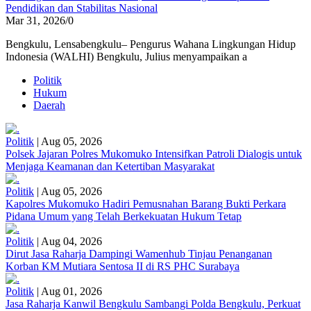
Pendidikan dan Stabilitas Nasional
Mar 31, 2026
/
0
Bengkulu, Lensabengkulu– Pengurus Wahana Lingkungan Hidup
Indonesia (WALHI) Bengkulu, Julius menyampaikan a
Politik
Hukum
Daerah
Politik
|
Aug 05, 2026
Polsek Jajaran Polres Mukomuko Intensifkan Patroli Dialogis untuk
Menjaga Keamanan dan Ketertiban Masyarakat
Politik
|
Aug 05, 2026
Kapolres Mukomuko Hadiri Pemusnahan Barang Bukti Perkara
Pidana Umum yang Telah Berkekuatan Hukum Tetap
Politik
|
Aug 04, 2026
Dirut Jasa Raharja Dampingi Wamenhub Tinjau Penanganan
Korban KM Mutiara Sentosa II di RS PHC Surabaya
Politik
|
Aug 01, 2026
Jasa Raharja Kanwil Bengkulu Sambangi Polda Bengkulu, Perkuat