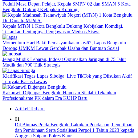
Peduli Masa Depan Pelajar, Kepala SMPN 02 dan SMAN 5 Kota
Bengkulu Dukung Kebijakan Komdigi
Kepala MTsN 1 Kota Bengkulu Dukung Kebijakan Komdigi,
Tekankan Pentingnya Pengawasan Medsos Siswa
Momentum Hari Bakti Pemasyarakatan ke-62, Lapas Bengkulu
Dorong UMKM Lewat Gerobak Usaha dan Bantuan Sosial
Jelang Mudik Lebaran, Indosat Optimalkan Jaringan di 75 Jalur
Mudik dan 790 Titik Strategis
Klarifikasi Tegas Lapas Sibolga: Live TikTok yang Diisukan Aktif
Ternyata Kasus Lawas
Kakanwil Ditjenpas Bengkulu Haposan Silalahi Tekankan
Profesionalisme PK dalam Era KUHP Baru
Artikel Terbaru
01
Dit Binmas Polda Bengkulu Lakukan Pendataan, Penertiban
dan Pembinaan Serta Sosialisasi Perpol 1 Tahun 2023 kepada
Anggota Satpam Polres Kaur