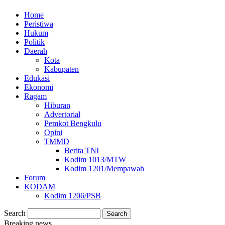
Home
Peristiwa
Hukum
Politik
Daerah
Kota
Kabupaten
Edukasi
Ekonomi
Ragam
Hiburan
Advertorial
Pemkot Bengkulu
Opini
TMMD
Berita TNI
Kodim 1013/MTW
Kodim 1201/Mempawah
Forum
KODAM
Kodim 1206/PSB
Search
Breaking news