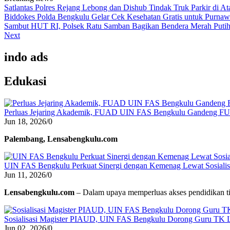
Satlantas Polres Rejang Lebong dan Dishub Tindak Truk Parkir di 
Biddokes Polda Bengkulu Gelar Cek Kesehatan Gratis untuk Purnaw
Sambut HUT RI, Polsek Ratu Samban Bagikan Bendera Merah Puti
Next
indo ads
Edukasi
Perluas Jejaring Akademik, FUAD UIN FAS Bengkulu Gandeng F
Jun 18, 2026
/
0
Palembang, Lensabengkulu.com
UIN FAS Bengkulu Perkuat Sinergi dengan Kemenag Lewat Sosialisa
Jun 11, 2026
/
0
Lensabengkulu.com
– Dalam upaya memperluas akses pendidikan ti
Sosialisasi Magister PIAUD, UIN FAS Bengkulu Dorong Guru TK L
Jun 02, 2026
/
0