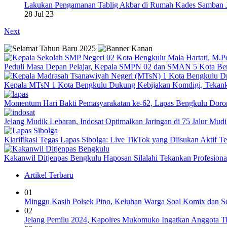
Lakukan Pengamanan Tablig Akbar di Rumah Kades Samban 
28 Jul 23
Next
Peduli Masa Depan Pelajar, Kepala SMPN 02 dan SMAN 5 Kota Be
Kepala MTsN 1 Kota Bengkulu Dukung Kebijakan Komdigi, Tekank
Momentum Hari Bakti Pemasyarakatan ke-62, Lapas Bengkulu Dor
Jelang Mudik Lebaran, Indosat Optimalkan Jaringan di 75 Jalur Mudik
Klarifikasi Tegas Lapas Sibolga: Live TikTok yang Diisukan Aktif 
Kakanwil Ditjenpas Bengkulu Haposan Silalahi Tekankan Profesio
Artikel Terbaru
01
Minggu Kasih Polsek Pino, Keluhan Warga Soal Komix dan Set
02
Jelang Pemilu 2024, Kapolres Mukomuko Ingatkan Anggota Ti