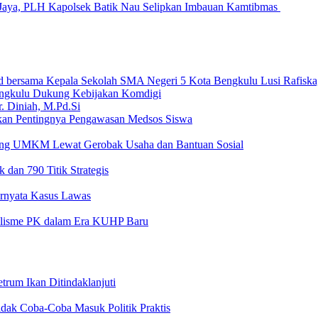
Jaya, PLH Kapolsek Batik Nau Selipkan Imbauan Kamtibmas
ngkulu Dukung Kebijakan Komdigi
an Pentingnya Pengawasan Medsos Siswa
ong UMKM Lewat Gerobak Usaha dan Bantuan Sosial
 dan 790 Titik Strategis
Ternyata Kasus Lawas
nalisme PK dalam Era KUHP Baru
rum Ikan Ditindaklanjuti
dak Coba-Coba Masuk Politik Praktis