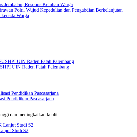
Atas Jembatan, Respons Keluhan Warga
irawan Polri, Wujud Kepedulian dan Pengabdian Berkelanjutan
h kepada Warga
USHPI UIN Raden Fatah Palembang
si Pendidikan Pascasarjana
nggi dan meningkatkan kualit
anjut Studi S2