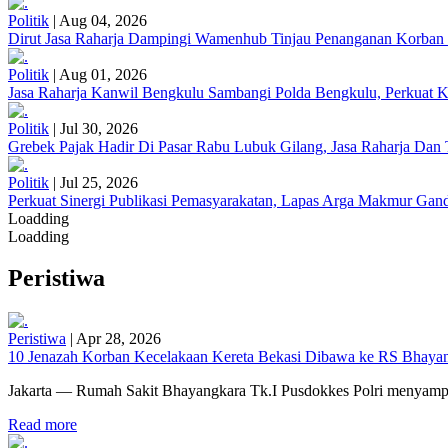
Politik
|
Aug 04, 2026
Dirut Jasa Raharja Dampingi Wamenhub Tinjau Penanganan Korban
Politik
|
Aug 01, 2026
Jasa Raharja Kanwil Bengkulu Sambangi Polda Bengkulu, Perkuat K
Politik
|
Jul 30, 2026
Grebek Pajak Hadir Di Pasar Rabu Lubuk Gilang, Jasa Raharja Da
Politik
|
Jul 25, 2026
Perkuat Sinergi Publikasi Pemasyarakatan, Lapas Arga Makmur Gand
Loadding
Loadding
Peristiwa
Peristiwa
|
Apr 28, 2026
10 Jenazah Korban Kecelakaan Kereta Bekasi Dibawa ke RS Bhayangk
Jakarta — Rumah Sakit Bhayangkara Tk.I Pusdokkes Polri menyampai
Read more