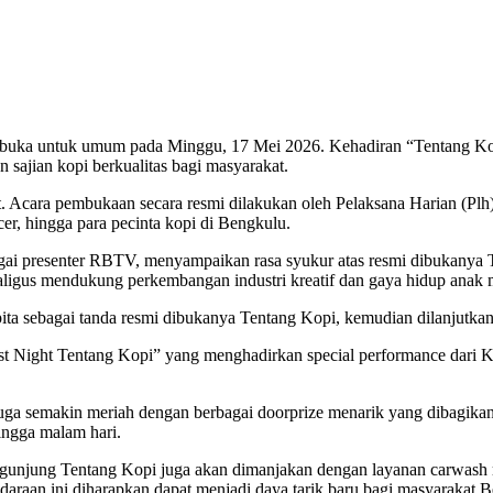
ibuka untuk umum pada Minggu, 17 Mei 2026. Kehadiran “Tentang Kopi
ajian kopi berkualitas bagi masyarakat.
Acara pembukaan secara resmi dilakukan oleh Pelaksana Harian (Plh) 
er, hingga para pecinta kopi di Bengkulu.
gai presenter RBTV, menyampaikan rasa syukur atas resmi dibukanya 
aligus mendukung perkembangan industri kreatif dan gaya hidup anak
pita sebagai tanda resmi dibukanya Tentang Kopi, kemudian dilanjut
t Night Tentang Kopi” yang menghadirkan special performance dari Ko
uga semakin meriah dengan berbagai doorprize menarik yang dibagikan
ingga malam hari.
gunjung Tentang Kopi juga akan dimanjakan dengan layanan carwash 
araan ini diharapkan dapat menjadi daya tarik baru bagi masyarakat 