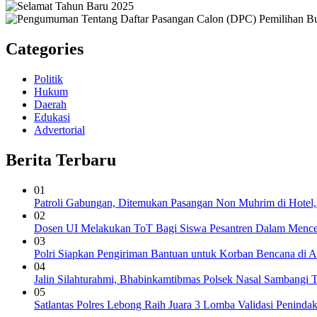
Categories
Politik
Hukum
Daerah
Edukasi
Advertorial
Berita Terbaru
01
Patroli Gabungan, Ditemukan Pasangan Non Muhrim di Hotel,
02
Dosen UI Melakukan ToT Bagi Siswa Pesantren Dalam Mence
03
Polri Siapkan Pengiriman Bantuan untuk Korban Bencana di 
04
Jalin Silahturahmi, Bhabinkamtibmas Polsek Nasal Sambangi
05
Satlantas Polres Lebong Raih Juara 3 Lomba Validasi Penin