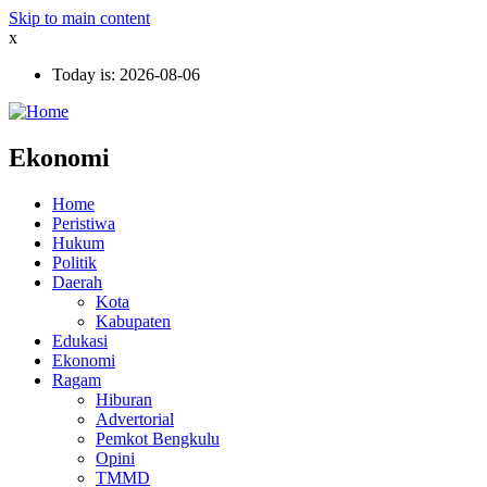
Skip to main content
x
Today is:
2026-08-06
Ekonomi
Home
Peristiwa
Hukum
Politik
Daerah
Kota
Kabupaten
Edukasi
Ekonomi
Ragam
Hiburan
Advertorial
Pemkot Bengkulu
Opini
TMMD