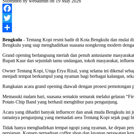
Submitted by
webadmin
on 19 May 2026
Facebook
Twitter
Share
Bengkulu
- Tentang Kopi resmi hadir di Kota Bengkulu dan mulai d
Bengkulu yang siap menghadirkan suasana nongkrong modern dengan s
Grand opening berlangsung meriah dan penuh antusiasme masyarakat. 
Bupati Kaur dan sejumlah tamu undangan, tokoh masyarakat, influenc
Owner Tentang Kopi, Unga Erya Rizal, yang selama ini dikenal seba
menjadi tempat berkumpul yang nyaman bagi berbagai kalangan, sek
Rangkaian acara grand opening diawali dengan prosesi pemotongan 
Memasuki malam hari, suasana semakin semarak melalui gelaran “Firs
Potato Chip Band yang berhasil menghibur para pengunjung.
Acara yang dihadiri banyak influencer dan anak muda Bengkulu ini j
ramainya pengunjung yang memadati area Tentang Kopi sejak pagi h
Tidak hanya menghadirkan tempat ngopi yang nyaman, ke depan pen
persiapan. Konsep perpaduan coffee shop dan layanan perawatan kend