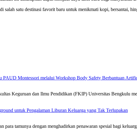
 salah satu destinasi favorit baru untuk menikmati kopi, bersantai, 
PAUD Montessori melalui Workshop Body Safety Berbantuan Artificia
ultas Keguruan dan Ilmu Pendidikan (FKIP) Universitas Bengkulu m
ayground untuk Pengalaman Liburan Keluarga yang Tak Terlupakan
para tamunya dengan menghadirkan penawaran spesial bagi keluarg