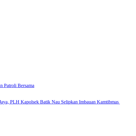
n Patroli Bersama
Jaya, PLH Kapolsek Batik Nau Selipkan Imbauan Kamtibmas